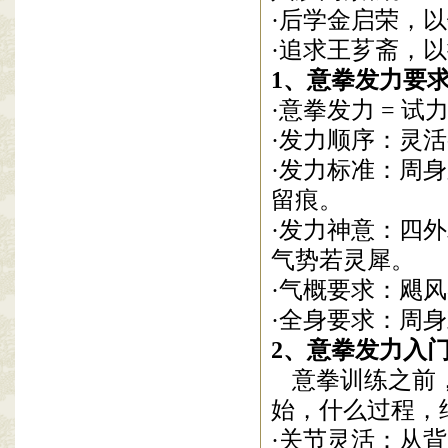
·后学金启荣，
以
·追求王芗斋，
1
、意拳发力要
·意拳发力
=
试
·发力顺序：灵活
·发力标准：周
留痕。
·发力神意：四
气势若灵犀。
·气概要求：飓
·全身要求：周
2
、意拳发力入
意拳训练之前
始，什么过程，
·关节灵活：从