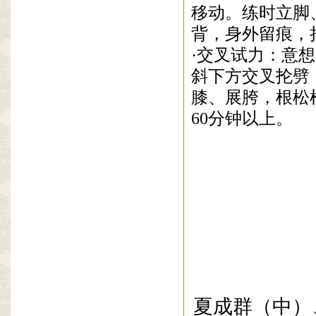
移动。练时立脚
背，身外留痕，
·交叉试力：意
斜下方交叉抡劈
膝、展胯，
根松
60
分钟以上。
夏成群（中）