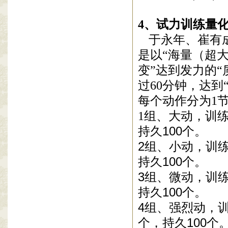
4
、
试力训练
量
于永年、崔有
是以“海量（超
变”达到发力的“
过
60
分钟，达到
每个动作分为
1
1
组、
大动，
训
持久
100
个。
2
组
、小动，
训
持久
100
个。
3
组
、微动，
训
持久
100
个。
4
组
、强烈动，
个，持久
100
个