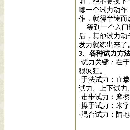
前，绝不更换下
哪
一个试力动作
作
，就得半途而
等到一个
入门
后，其他
试力动
发力就练出来了
3
、
各种试力方
·
试力关键
：在于
狠疯狂。
·手法试力：直
试力
、上下试力
·走步试力：摩
·
操手试
力：米字
·混合试力：陆