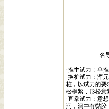
名导唐季礼
·推手试力：单
·换
桩试力
：浑元
桩，
以试力的
要
松梢
紧，形
松意
·直拳试力：意
洞，洞中有黏胶