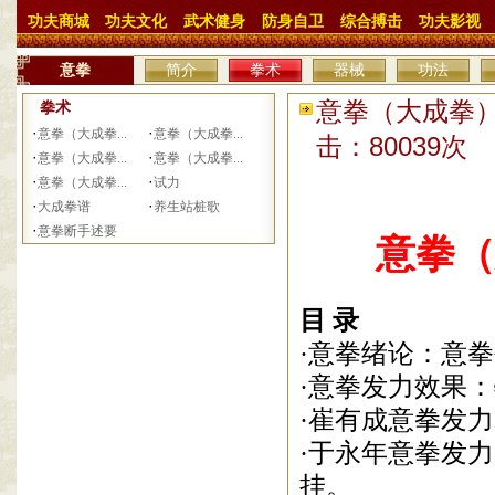
功夫商城
功夫文化
武术健身
防身自卫
综合搏击
功夫影视
意拳
简介
拳术
器械
功法
意拳（大成拳）发
拳术
·
·
意拳（大成拳...
意拳（大成拳...
击：80039次
·
·
意拳（大成拳...
意拳（大成拳...
·
·
意拳（大成拳...
试力
·
·
大成拳谱
养生站桩歌
·
意拳断手述要
意拳（
目 录
·意拳绪论：意
·意拳发力效果
·崔有成意拳发
·于永年意拳发
挂。