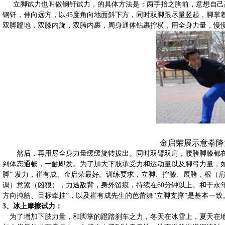
立脚试力也
叫做钢钎试力，的具体方法是：两手抬之胸前，意想自己
钢钎，伸向远方，以
45
度角向地面斜下方，同时双脚跟尽量竖起，脚掌
双脚蹬地，双膝内旋，双
胯内裹
，周身通体钻
裹拧横
，用全身力量，慢
金启
荣展示
意拳降
然后，再用尽全身力量缓缓旋转拔出。同时双臂双肩，腰胯
脚膝都
到体态通畅，一触即发。为了加大下肢承受力和运动量以及脚弓力量，如芭
脚” 发力，崔有成、金启荣最好。训练要求，立脚、拧膝、展胯，根（
调）意紧（凶狠），力透敌背，身外留痕，持续在
60
分钟以上。和于永年
方向扽筋、目标牵挂”，以及崔有成先生的芭蕾舞“立脚支撑”是基本一致
3
、冰上摩擦试力：
为了增加下肢力量，和脚掌的蹬踏刹车之力，冬天在冰雪上，夏天在