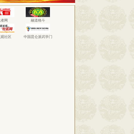
武者网
融道格斗
龙观社区
中国昆仑派武学门