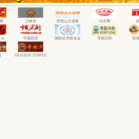
网
少林寺
李照山大成拳
功夫网
.ru
中国武术
国际武术联合会
寻医问药
回
国
SHAOLIN TEMPLE