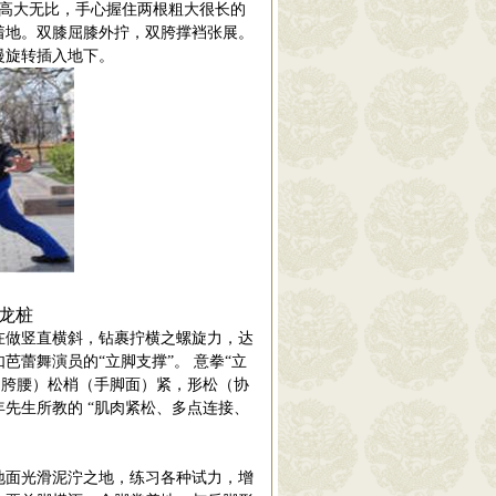
高大无比，手心握住两根粗大很长的
着地。双膝屈膝外拧，双
胯撑裆张
展。
慢旋转插入地下。
龙桩
在
做竖直横斜，钻
裹拧横
之螺旋力，达
蕾舞演员的“立脚支撑”。 意拳“立
肩胯腰）松梢（手脚面）紧，形松（协
先生所教的 “肌肉紧松、多点连接、
。
地面光滑泥泞之地，练习各种试力，增