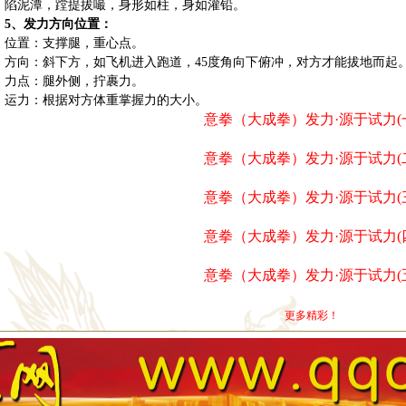
陷泥潭，蹚提拔
嘬
，身形如柱，身如灌铅。
5
、发力方向位置：
位置：支撑腿，重心点。
方向：斜下方，如飞机进入跑道，
45
度角向下俯冲，对方才能拔地而起
力点：腿外侧，拧裹力。
运力：根据对方体重掌握力的大小。
意拳（大成拳）发力·源于试力(
意拳（大成拳）发力·源于试力(
意拳（大成拳）发力·源于试力(
意拳（大成拳）发力·源于试力(
意拳（大成拳）发力·源于试力(
更多精彩！