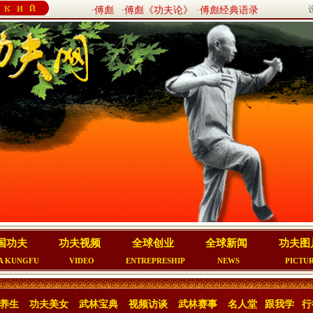
·傅彪
·傅彪《功夫论》
·傅彪经典语录
国功夫
功夫视频
全球创业
全球新闻
功夫图
A KUNGFU
VIDEO
ENTREPRESHIP
NEWS
PICTU
养生
功夫美女
武林宝典
视频访谈
武林赛事
名人堂
跟我学
行