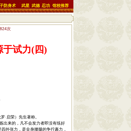
子防身术
武星
武德
忍功
馆校推荐
6824次
源于试力
(
四
)
。
觉罗·启荣）先生著称。
炼出来的，
凡不会
发力者即没有练好
是四外张力，是全身腰腿的
争拧裹
力，