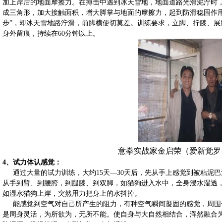
加上岸后的地面摩擦力。在搏击中遇到冰天雪地，地面道路光滑泥泞时
成三角形，加大接触面积，增大脚掌与地面的摩擦力，起到防滑稳固作用
步”，即冰天雪地路泞滑，
前脚横使切莫
差。训练要求，立脚、拧膝、展
身外留痕，持续在
60
分钟以上。
意拳实战家金启荣（爱新觉罗
4
、
试力体认
感觉：
通过大量
的试力训练
，大约
15
天
—30
天后，先从手上感觉到被粘泥巴
从手到臂、到腰胯，到腿膝、到双脚，如猫狗进入水中，全身浸水湿透
如湿水猫狗上岸，突然用力把身上的水抖掉。
能感觉到空气对自己所产生的阻力，有种空气瞬间凝固的感觉，周围
是周身灵活，为所欲为，无所不能。使自身与大自然相结合，浑然融合