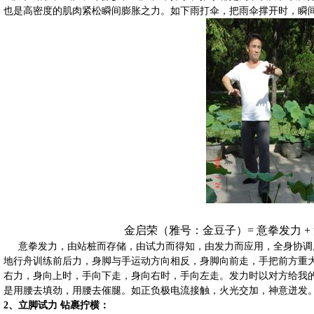
也是高密度的肌肉紧松瞬间膨胀之力。如下雨打伞，把雨伞撑开时，
瞬
金启荣（雅号：金豆子）
=
意拳发力
+
意拳发力，由站桩而存储，
由试力而
得知，由发力而应用，全身协调
地行舟训练前后力，
身脚与
手运动方向相反，
身脚向前
走，手把前方重
右力，身向上时，手向下走，身向右时，手向左走。发力时以对方给我
是
用腰去填
劲，
用腰去催
腿。如正负极电流接触，火光交加，神意迸发
2
、
立脚试力
钻
裹拧横
：