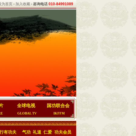
设为首页
-
加入收藏
- 咨询电话
010-84991089
片
全球电视
国功联合会
RE
GLOBAL TV
IKFFM
行有功夫
气功
礼道
仁爱
功夫会员