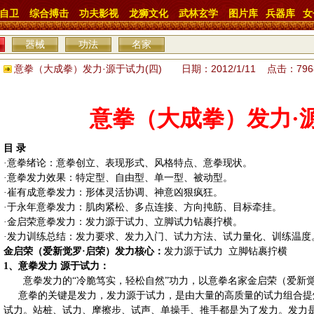
自卫
综合搏击
功夫影视
龙狮文化
武林玄学
图片库
兵器库
女
器械
功法
名家
意拳（大成拳）发力·源于试力(四) 日期：2012/1/11 点击：79
意拳（大成拳）发力·
目 录
·意拳绪论：意拳创立、表现形式、风格特点、意拳现状。
·意拳发力效果：特定型、自由型、单一型、被动型。
·崔有成意拳发力：形体灵活协调、神意凶狠疯狂。
·于永年意拳发力：肌肉紧松、多点连接、方向扽筋、目标牵挂。
·金启荣意拳发力：发力源于试力、立脚
试力钻裹拧横
。
·发力训练总结：发力要求、发力入门、
试力方法
、
试力量化
、训练温度
金启荣（爱新觉罗·启荣）发力核心：
发力
源于试力
立脚钻
裹拧横
1
、意拳发力 源于试力：
意拳发力的“冷脆笃实，轻松自然”功力，以意拳名家金启荣（爱新
意拳的关键是发力，发力源于试力，是由大量的高质量
的试力组合
提
试力。站桩、试力、摩擦步、试声、单操手、推手都是为了发力。发力