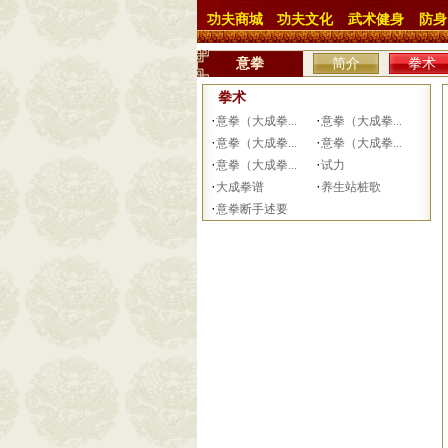
功夫商城
功夫文化
武术健身
防身
意拳
简介
拳术
拳术
·
·
意拳（大成拳...
意拳（大成拳...
·
·
意拳（大成拳...
意拳（大成拳...
·
·
意拳（大成拳...
试力
·
·
大成拳谱
养生站桩歌
·
意拳断手述要