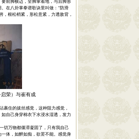
，要前脚横迈，全脚掌着地，与后脚形
。在八卦掌拳谱歌诀里叫做：“防滑
胯，
根松梢
紧，形
松意紧
，力透敌背，
·启荣）与崔有成
沾裹住的拔丝感觉，这种阻力感觉，
，如自己身穿棉衣下水浸水湿透，发力
一切万物都僵滞凝固了，只有我自己
为一体，如醉如痴，欲罢不能。感觉身