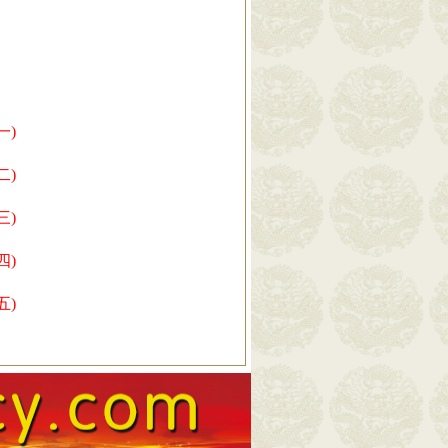
。
一)
二)
三)
四)
五)