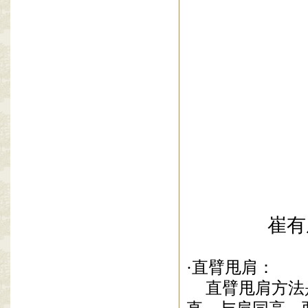
崔有
·直臂甩肩：
直臂
甩肩方法