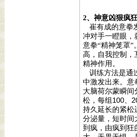
2
、神意凶狠疯
崔有成的意拳
冲对手
一瞪眼，
意拳“精神笼罩
高，自我控制，
精神作用。
训练方法是通
中
激发出来。
意
大脑荷尔蒙瞬间
松，每组
100
、
2
持久延长的紧松
分泌量，短时间
到疯，由
疯到狂
大，无畏无惧，