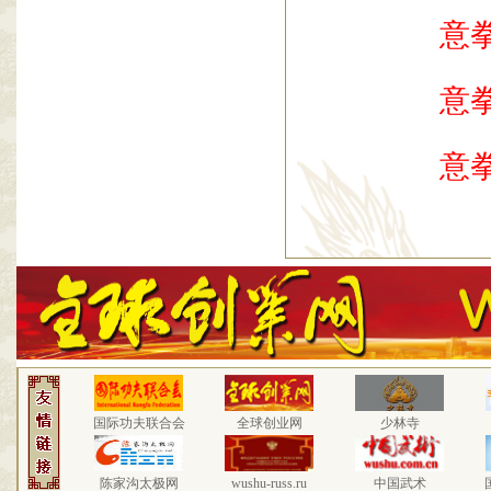
意
意
意
国际功夫联合会
全球创业网
少林寺
陈家沟太极网
wushu-russ.ru
中国武术