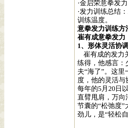
·金启荣意拳发
·发力训练总结
训练温度。
意拳发力训练方
崔有成意拳发力
1
、形体灵活协
崔有成的发力
练得，他感言：
夫“海了”。这
度，他的灵活与
每年的
5
月
20
日
直臂甩肩，
万向
节囊的“松弛度
劲儿，是“轻松自