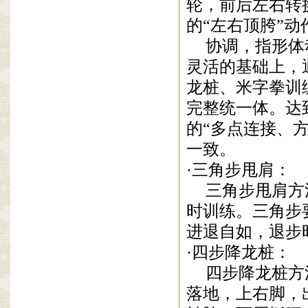
轮，前后左右转
的“左右顶胯”
协调，指形体
灵活的基础上，
龙桩、米字拳训
完整统一体。达
的“多点连接、
一致。
·三角
步甩肩
：
三角
步甩肩方
时训练。
三角步
进退自如，退步
·四步降龙桩：
四步降龙
桩方
落地，上右脚，