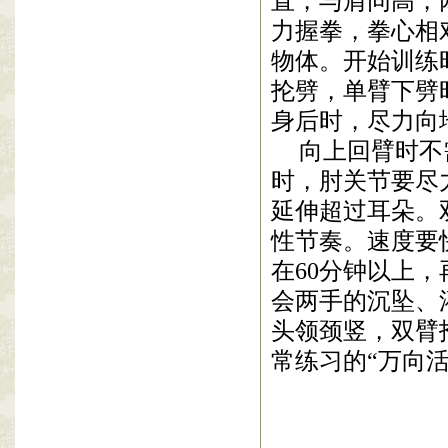
直，与肩同高，
力握拳，拳心相
物体。开始训练
抡劈，单臂下劈
身后时，尽力向
向上回臂时
不
时，肘关节要尽
延伸超过耳朵。
性节奏。速度要
在
60
分钟以上，
会两手的沉坠、
头领颈竖，
双臂
常练习的“万向