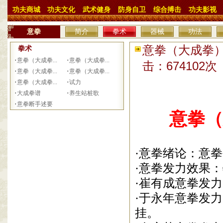
功夫商城
功夫文化
武术健身
防身自卫
综合搏击
功夫影视
意拳
简介
拳术
器械
功法
意拳（大成拳）发
拳术
·
·
意拳（大成拳...
意拳（大成拳...
击：674102
·
·
意拳（大成拳...
意拳（大成拳...
·
·
意拳（大成拳...
试力
·
·
大成拳谱
养生站桩歌
·
意拳断手述要
意拳（
·意拳绪论：意
·意拳发力效果
·崔有成意拳发
·于永年意拳发
挂。