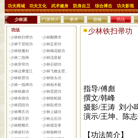
功夫商城
功夫文化
武术健身
防身自卫
综合搏击
功夫影视
少林派
门派简介
拳术
器械
功法
少林铁扫帚功 日
功法
·
·
少林铁扫帚功
少林翻腾术
·
·
少林千层纸功
少林足射功
·
·
少林斩魔剑
少林梅花桩功
·
·
少林二指禅
少林流星桩
·
·
少林穿帘功
少林石锁功
·
·
少林达摩渡江
少林飞檐走壁...
·
·
少林铁臂功
少林铁头功
·
·
少林一指禅功
少林柏木桩
指导
/
傅彪
·
·
少林铁膝功
少林琵琶功
撰文
/
韩峰
·
·
少林布袋功
少林蜈蚣跳
·
·
少林四段功
少林卧虎功
摄影
/
王涛 刘小
·
·
少林鹰爪功
少林上罐功
演示
/
王坤、陈志
·
·
少林霸王肘
少林点石功
·
·
少林螳螂爪
少林观音掌
·
·
少林拔钉功
少林抱树功
【功法简介】