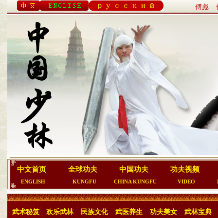
·傅彪
中文首页
全球功夫
中国功夫
功夫视频
ENGLISH
KUNGFU
CHINA KUNGFU
VIDEO
武术秘笈
欢乐武林
民族文化
武医养生
功夫美女
武林宝典