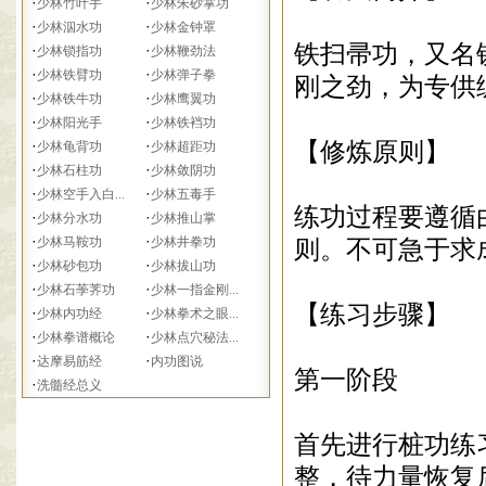
·
·
少林竹叶手
少林朱砂掌功
·
·
少林泅水功
少林金钟罩
铁扫帚功，又名
·
·
少林锁指功
少林鞭劲法
·
·
少林铁臂功
少林弹子拳
刚之劲，为专供
·
·
少林铁牛功
少林鹰翼功
·
·
少林阳光手
少林铁裆功
·
·
【修炼原则】
少林龟背功
少林超距功
·
·
少林石柱功
少林敛阴功
·
·
少林空手入白...
少林五毒手
练功过程要遵循
·
·
少林分水功
少林推山掌
·
·
少林马鞍功
少林井拳功
则。不可急于求
·
·
少林砂包功
少林拔山功
·
·
少林石荸荠功
少林一指金刚...
【练习步骤】
·
·
少林内功经
少林拳术之眼...
·
·
少林拳谱概论
少林点穴秘法...
·
·
达摩易筋经
内功图说
第一阶段
·
洗髓经总义
首先进行桩功练
整，待力量恢复