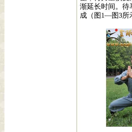
渐延长时间。待
成（图
1—图3所