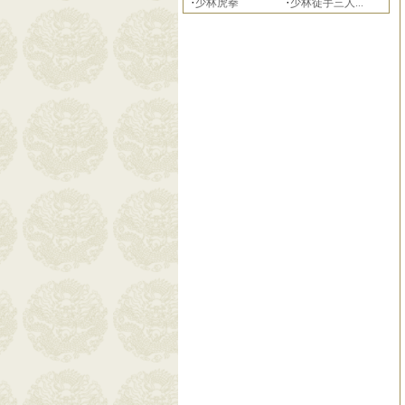
·
·
少林虎拳
少林徒手三人...