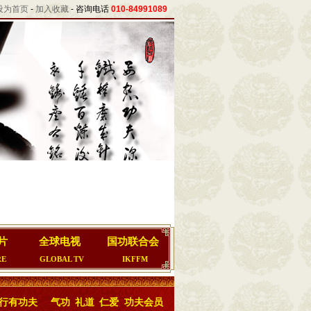
设为首页
-
加入收藏
- 咨询电话
010-84991089
片
全球电视
国功联合会
RE
GLOBAL TV
IKFFM
行有功夫
气功
礼道
仁爱
功夫会员