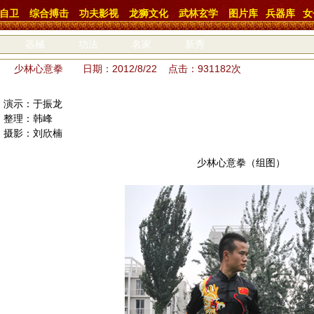
自卫
综合搏击
功夫影视
龙狮文化
武林玄学
图片库
兵器库
女
器械
功法
名家
新秀
少林心意拳 日期：2012/8/22 点击：931182次
演示：于振龙
整理：韩峰
摄影：刘欣楠
少林心意拳（组图）