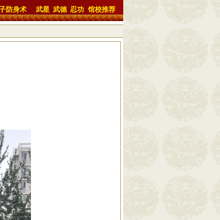
子防身术
武星
武德
忍功
馆校推荐