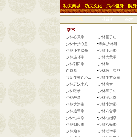
功夫商城
功夫文化
武术健身
防身
少林派
门派简介
拳术
拳术
·
·
少林心意拳
少林童子功
·
·
少林长护心意...
傅彪 少林醉...
·
·
少林小罗汉拳
少林小洪拳
·
·
少林连环拳
少林大悲拳
·
·
少林朝阳拳
少林拳
·
·
白鹤拳
少林散手实战...
·
·
传统少林连环...
少林小罗汉拳
·
·
少林罗汉十八...
少林鹰拳
·
·
少林猴拳
少林童子功.
·
·
少林醉拳
少林罗汉拳
·
·
少林大洪拳
少林小洪拳
·
·
少林通臂拳
少林六合拳
·
·
少林七星拳
少林地趟拳
·
·
少林朝阳拳
少林八极拳
·
·
少林炮拳
少林螳螂拳