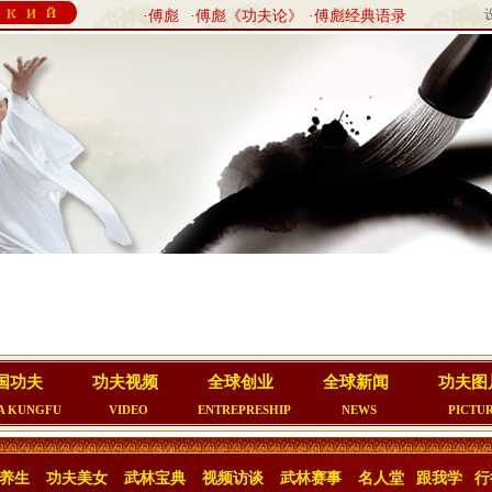
·傅彪
·傅彪《功夫论》
·傅彪经典语录
国功夫
功夫视频
全球创业
全球新闻
功夫图
A KUNGFU
VIDEO
ENTREPRESHIP
NEWS
PICTU
养生
功夫美女
武林宝典
视频访谈
武林赛事
名人堂
跟我学
行