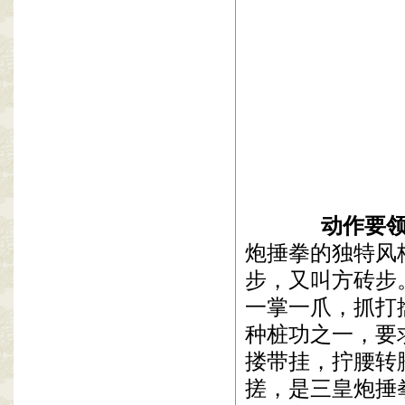
动作要领
炮捶拳的独特风
步，又叫方砖步
一掌一爪，抓打
种桩功之一，要
搂带挂，拧腰转
搓，是三皇炮捶