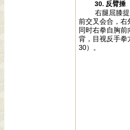
30. 反臂捶
右腿屈膝提起
前交叉会合，右
同时右拳自胸前
背，目视反手拳
30）。