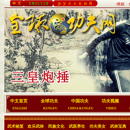
·傅彪
中文首页
全球功夫
中国功夫
功夫视频
ENGLISH
KUNGFU
CHINA KUNGFU
VIDEO
武术秘笈
欢乐武林
民族文化
武医养生
功夫美女
武林宝典