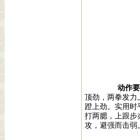
动作要
顶劲，两拳发力
蹬上劲。实用时
打两腮，上跟步
攻，避强而击