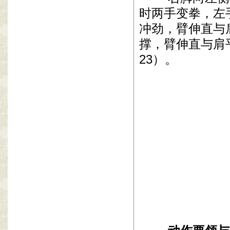
时两手变拳，左
冲劲，臂伸直与
撑，臂伸直与肩
23）。