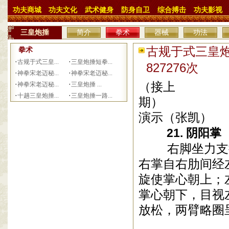
功夫商城
功夫文化
武术健身
防身自卫
综合搏击
功夫影视
三皇炮捶
简介
拳术
器械
功法
古规于式三皇炮
拳术
·
·
古规于式三皇...
三皇炮捶短拳...
827276次
·
·
神拳宋老迈秘...
神拳宋老迈秘...
·
·
（接上
神拳宋老迈秘...
三皇炮捶 ...
·
·
十趟三皇炮捶...
三皇炮捶一路...
期
演示（张凯）
21. 阴阳掌
右脚坐力支撑
右掌自右肋间经
旋使掌心朝上；
掌心朝下，目视
放松，两臂略圈