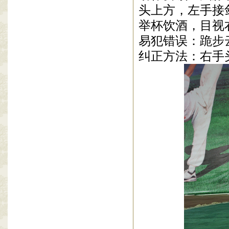
头上方，左手接
举杯饮酒，目视
易犯错误：跪步
纠正方法：右手