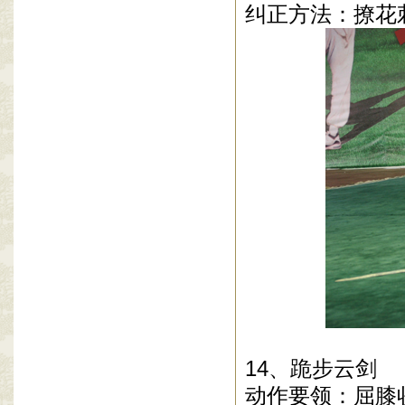
纠正方法：撩花
14、跪步云剑
动作要领：屈膝