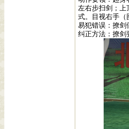
左右步扫剑；上
式。目视右手（
易犯错误：撩剑
纠正方法：撩剑