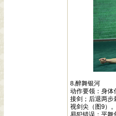
8.醉舞银河
动作要领：身体
接剑；后退两步
视剑尖（图9）
易犯错误：平舞