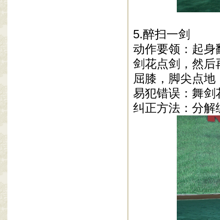
5.醉扫一剑
动作要领：起身
剑花点剑，然后
屈膝，脚尖点地
易犯错误：舞剑
纠正方法：分解