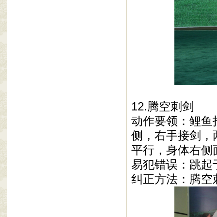
12.腾空刺剑
动作要领：鲤鱼
侧，右手接剑，
平行，身体右侧
易犯错误：跳起
纠正方法：腾空