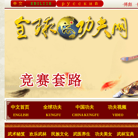
·傅彪
中文首页
全球功夫
中国功夫
功夫视频
ENGLISH
KUNGFU
CHINA KUNGFU
VIDEO
武术秘笈
欢乐武林
民族文化
武医养生
功夫美女
武林宝典