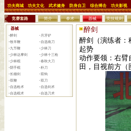
功夫商城
功夫文化
武术健身
防身自卫
综合搏击
功夫影视
竞赛套路
简介
拳术
器械
竞技规则
醉剑
器械
·
·
醉剑
月牙铲
醉剑（演练者：
·
·
牧羊鞭
自选南刀
起势
·
·
九节鞭
少林刀
·
·
少林达摩剑
少林十三枪
动作要领：右臂
·
·
少林棍
春秋大刀
田，目视前方（
·
·
阴手棍
朴刀
·
·
长穗剑
双钩
·
·
双鞭
双刀
·
·
自选枪术
自选剑术
·
·
自选棍术
自选刀术