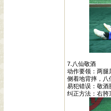
7.八仙敬酒
动作要领：两腿
侧着地背摔，八
易犯错误：敬酒
纠正方法：右胯