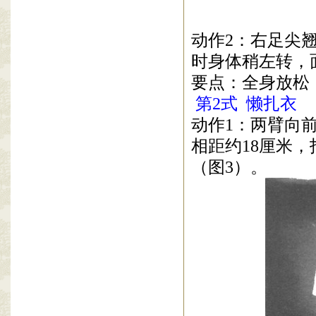
动作
2
：右足尖
时身体稍左转，
要点：全身放松
第
2
式
懒扎衣
动作
1
：两臂向
相距约
18
厘米，
（图
3
）。