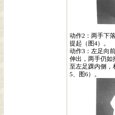
动作
2
：两手下
提起（图
4
）。
动作
3
：左足向
伸出，两手仍如
至左足踝内侧，
5
、图
6
）。