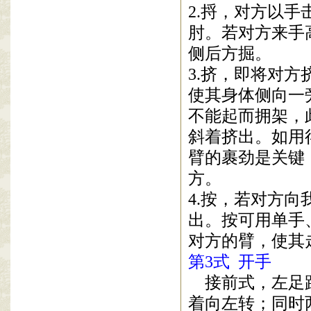
2.
捋，对方以手
肘。若对方来手
侧后方掘。
3.
挤，即将对方
使其身体侧向一
不能起而拥架，
斜着挤出。如用
臂的裹劲是关键
方。
4.
按，若对方向
出。按可用单手
对方的臂，使其
第
3
式
开手
接前式，左足
着向左转；同时