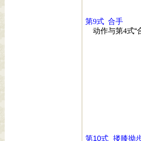
第
9
式
合手
动作与第
4
式
“
第
10
式
搂膝拗