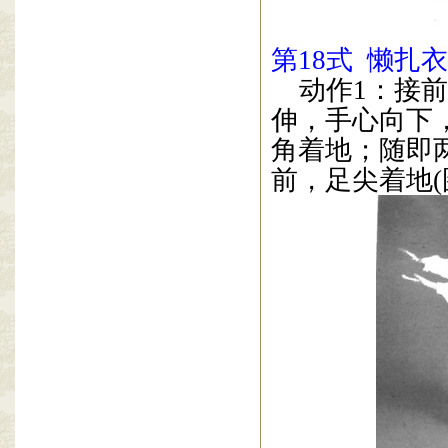
第
18
式
懒扎衣
动作
1
：接前
伸，手心向下
角着地；随即
前，足尖着地
(