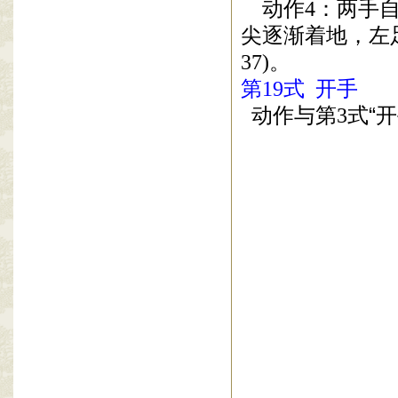
动作
4
：两手
尖逐渐着地，左
37)
。
第
19
式
开手
动作与第
3
式
“
开