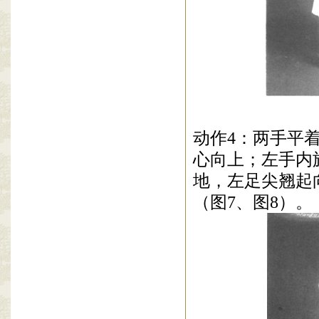
动作
4
：两手平
心向上；左手内
地，左足尖翘起
（图
7
、图
8
）。