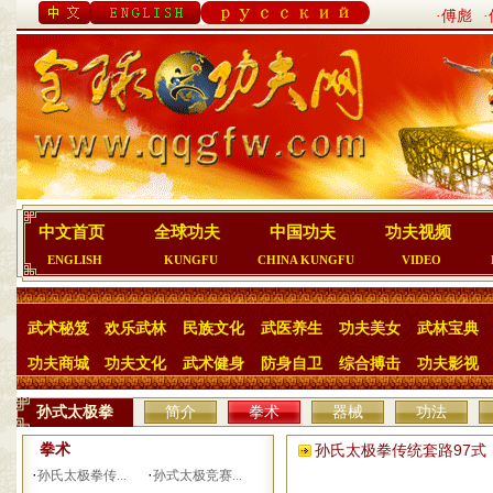
·傅彪
中文首页
全球功夫
中国功夫
功夫视频
ENGLISH
KUNGFU
CHINA KUNGFU
VIDEO
武术秘笈
欢乐武林
民族文化
武医养生
功夫美女
武林宝典
功夫商城
功夫文化
武术健身
防身自卫
综合搏击
功夫影视
孙式太极拳
简介
拳术
器械
功法
拳术
孙氏太极拳传统套路97式
·
·
孙氏太极拳传...
孙式太极竞赛...