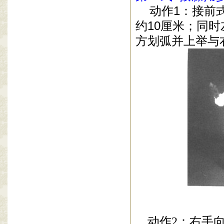
动作
1
：接前
约
10
厘米；同时
方划弧并上举与
动作
2
：右手