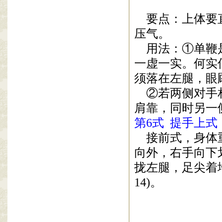
要点：上体要
压气。
用法：
①
单鞭
一虚一实。何实
须落在左腿，眼
②
若两侧对手
肩靠，同时另一
第
6
式
提手上式
接前式，身体
向外，右手向下
拢左腿，足尖着
14)
。