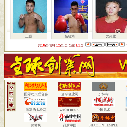
王强
杨晓靖
尤邦孟
共
18
条信息
12
条/页 当前
1
/
2
页
国际功夫联合会
全球创业网
少林寺
陈家沟太极网
wushu-russ.ru
中国武术
武林风
品牌中国
SHAOLIN TEMPLE