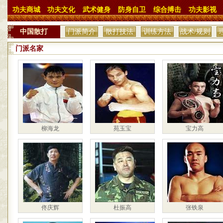
功夫商城
功夫文化
武术健身
防身自卫
综合搏击
功夫影视
中国散打
门派简介
散打技法
训练方法
战术/规则
门派名家
柳海龙
苑玉宝
宝力高
佟庆辉
杜振高
张铁泉