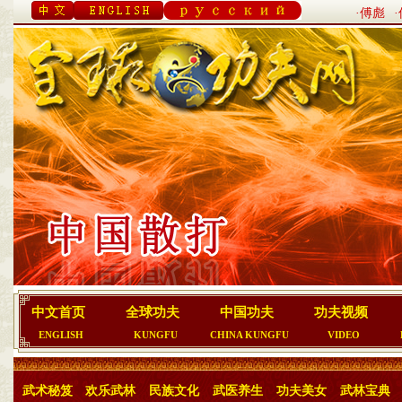
·傅彪
中文首页
全球功夫
中国功夫
功夫视频
ENGLISH
KUNGFU
CHINA KUNGFU
VIDEO
武术秘笈
欢乐武林
民族文化
武医养生
功夫美女
武林宝典