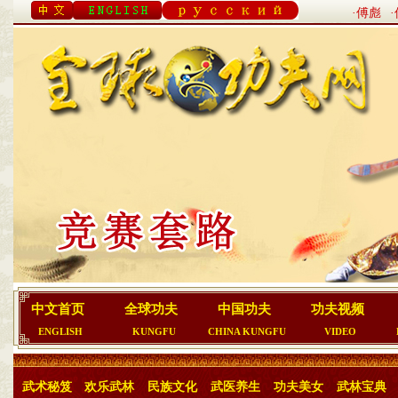
·傅彪
中文首页
全球功夫
中国功夫
功夫视频
ENGLISH
KUNGFU
CHINA KUNGFU
VIDEO
武术秘笈
欢乐武林
民族文化
武医养生
功夫美女
武林宝典