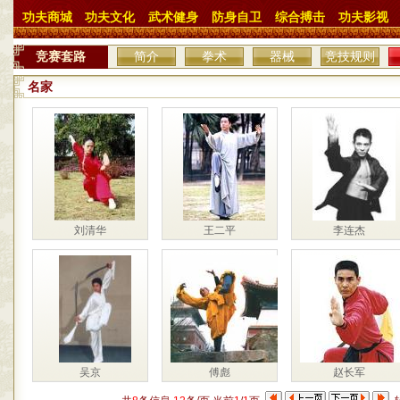
功夫商城
功夫文化
武术健身
防身自卫
综合搏击
功夫影视
竞赛套路
简介
拳术
器械
竞技规则
名家
刘清华
王二平
李连杰
吴京
傅彪
赵长军