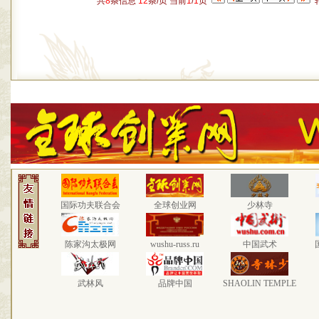
共
8
条信息
12
条/页 当前
1
/
1
页
国际功夫联合会
全球创业网
少林寺
陈家沟太极网
wushu-russ.ru
中国武术
武林风
品牌中国
SHAOLIN TEMPLE