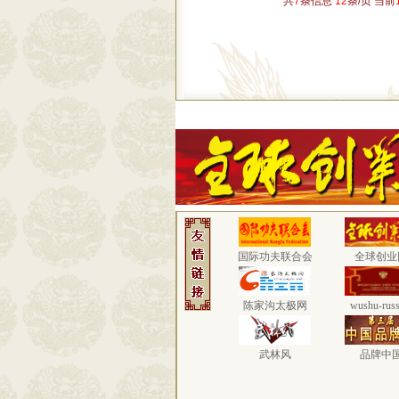
共
7
条信息
12
条/页 当前
国际功夫联合会
全球创业
陈家沟太极网
wushu-russ
武林风
品牌中