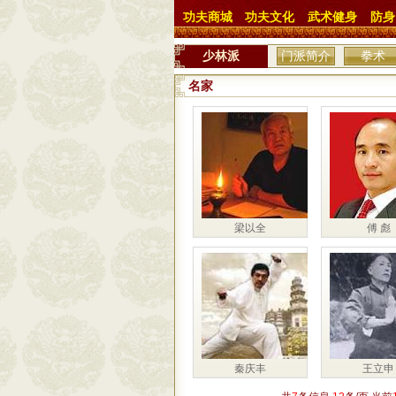
功夫商城
功夫文化
武术健身
防身
少林派
门派简介
拳术
名家
梁以全
傅 彪
秦庆丰
王立申