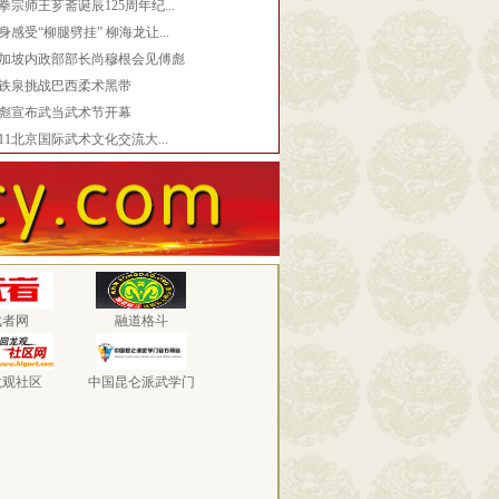
拳宗师王芗斋诞辰125周年纪...
身感受“柳腿劈挂” 柳海龙让...
加坡内政部部长尚穆根会见傅彪
铁泉挑战巴西柔术黑带
彪宣布武当武术节开幕
011北京国际武术文化交流大...
武者网
融道格斗
龙观社区
中国昆仑派武学门