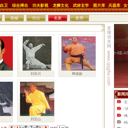
自卫
综合搏击
功夫影视
龙狮文化
武林玄学
图片库
兵器库
女
器械
功法
名家
新秀
刘百川
释德扬
新闻
·
宝
·
“
·
傅
刘宝山
·
特