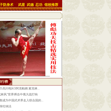
子防身术
武星
武德
忍功
馆校推荐
排行榜
力高闪电KO阿克帕姆.索克林...
武林风”世界搏击中俄大战打响
彪成为中国武术界走入联合国的...
殊吐纳法