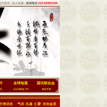
设为首页
-
加入收藏
- 咨询电话
010-84991089
片
全球电视
国功联合会
RE
GLOBAL TV
IKFFM
行有功夫
气功
礼道
仁爱
功夫会员