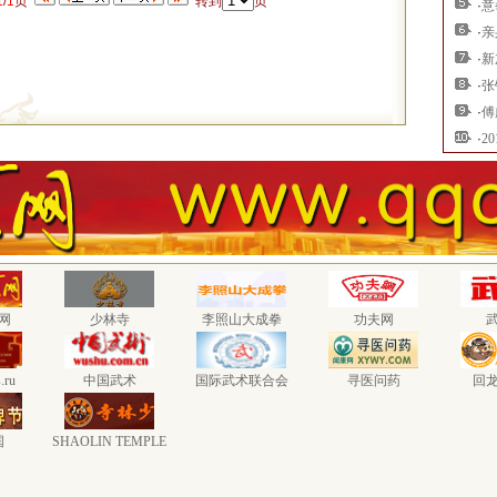
1
/
1
页
转到
页
·
意
·
亲
·
新
·
张
·
傅
·
2
网
少林寺
李照山大成拳
功夫网
.ru
中国武术
国际武术联合会
寻医问药
回
国
SHAOLIN TEMPLE