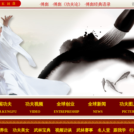
·傅彪
·傅彪《功夫论》
·傅彪经典语录
国功夫
功夫视频
全球创业
全球新闻
功夫图
A KUNGFU
VIDEO
ENTREPRESHIP
NEWS
PICTU
养生
功夫美女
武林宝典
视频访谈
武林赛事
名人堂
跟我学
行