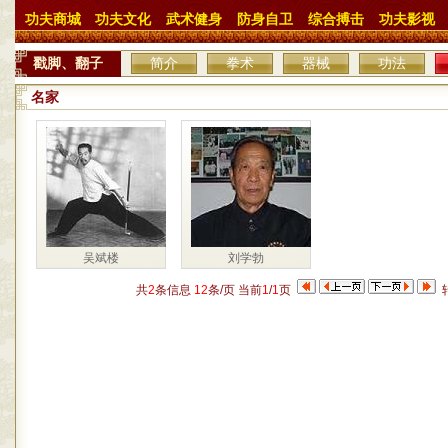
功夫商城
功夫文化
武术健身
防身自卫
综合搏击
功夫影视
戳脚、翻子
简介
拳术
器械
功法
名家
吴斌楼
刘学勃
共
2
条信息
12
条/页 当前
1
/
1
页