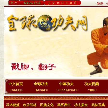
·傅彪
中文首页
全球功夫
中国功夫
功夫视频
ENGLISH
KUNGFU
CHINA KUNGFU
VIDEO
武术秘笈
欢乐武林
民族文化
武医养生
功夫美女
武林宝典