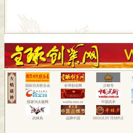
国际功夫联合会
全球创业网
少林寺
陈家沟太极网
wushu-russ.ru
中国武术
武林风
品牌中国
SHAOLIN TEMPLE