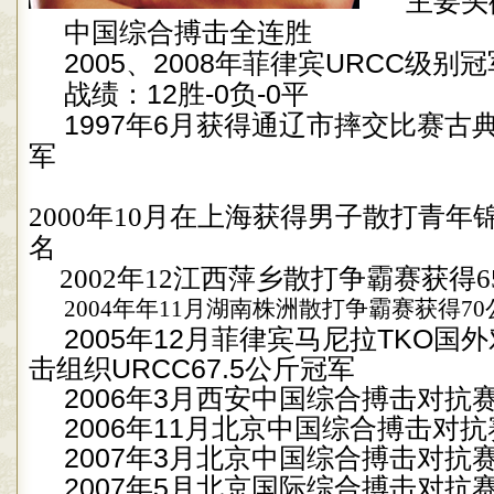
主要头
中国综合搏击全连胜
2005
、
2008
年菲律宾
URCC
级别冠
战绩：
12
胜
-0
负
-0
平
1997
年
6
月获得通辽市摔交比赛古
军
2000
年
10
月在上海获得男子散打青年
名
2002
年
12
江西萍乡散打争霸赛获得
6
2004
年年
11
月湖南株洲散打争霸赛获得
70
2005
年
12
月菲律宾马尼拉
TKO
国外
击组织
URCC67.5
公斤冠军
2006
年
3
月西安中国综合搏击对抗
2006
年
11
月北京中国综合搏击对抗
2007
年
3
月北京中国综合搏击对抗
2007
年
5
月北京国际综合搏击对抗