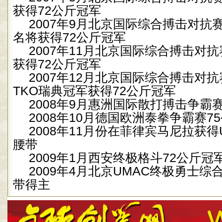
获得
72
公斤冠军
2007
年
9
月北京国际综合搏击对抗
名将获得
72
公斤冠军
2007
年
11
月北京国际综合搏击对抗
获得
72
公斤冠军
2007
年
12
月北京国际综合搏击对抗
TKO
瑞典冠军获得
72
公斤冠军
2008
年
9
月惠洲国际散打搏击争霸
2008
年
10
月德国欧洲泰拳争霸赛
75
2008
年
11
月份在菲律宾马尼拉获得
腰带
2009
年
1
月西安终极格斗
72
公斤冠
2009年4月北京UMAC终极勇士
带得主