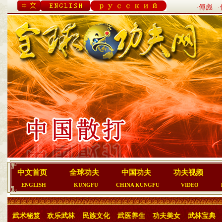
·傅彪
中文首页
全球功夫
中国功夫
功夫视频
ENGLISH
KUNGFU
CHINA KUNGFU
VIDEO
武术秘笈
欢乐武林
民族文化
武医养生
功夫美女
武林宝典