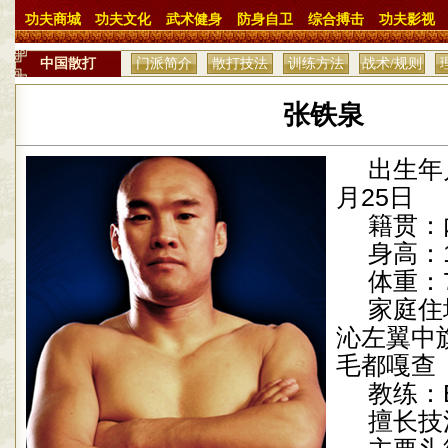
功夫商城
功夫文化
武术健身
防身自卫
综合搏击
功夫影视
中国散打
门派简介
散打技法
训练方法
战术/规则
张铁泉
出生年
月
25
日
籍贯：
身高：
体重：
家庭住
沁左翼中
毛都嘎查
教练：
擅长技