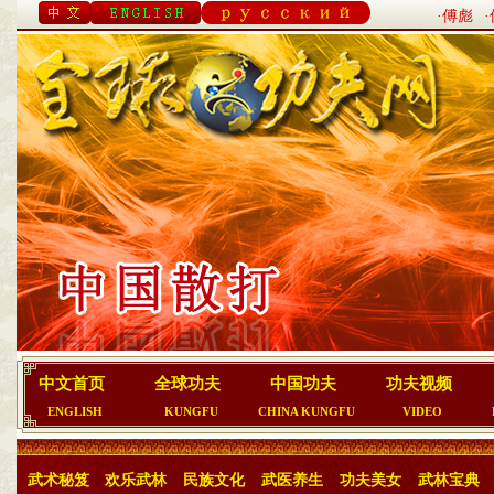
·傅彪
中文首页
全球功夫
中国功夫
功夫视频
ENGLISH
KUNGFU
CHINA KUNGFU
VIDEO
武术秘笈
欢乐武林
民族文化
武医养生
功夫美女
武林宝典