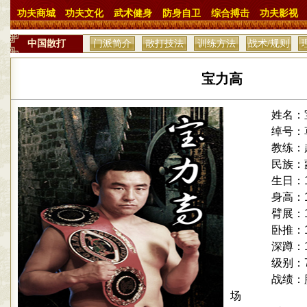
功夫商城
功夫文化
武术健身
防身自卫
综合搏击
功夫影视
中国散打
门派简介
散打技法
训练方法
战术/规则
宝力高
姓名：
绰号：草
教练：
民族：
生日：
身高：
臂展：
卧推：
深蹲：
级别：
战绩：
场