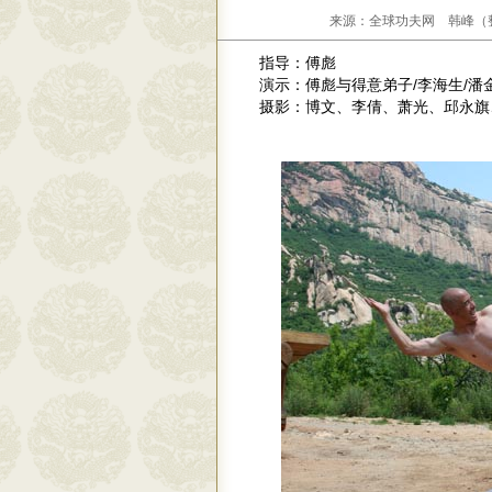
来源：全球功夫网 韩峰（整理）
指导：
傅彪
演示
：傅彪与得意弟子/
李海生/
潘
摄影
：
博文
、
李倩
、萧光、
邱永旗