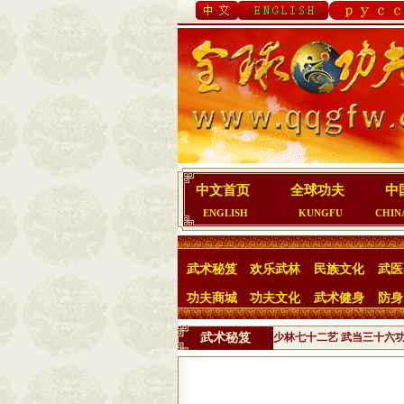
中文首页
全球功夫
中
ENGLISH
KUNGFU
CHIN
武术秘笈
欢乐武林
民族文化
武医
功夫商城
功夫文化
武术健身
防身
武术秘笈
少林七十二艺
武当三十六