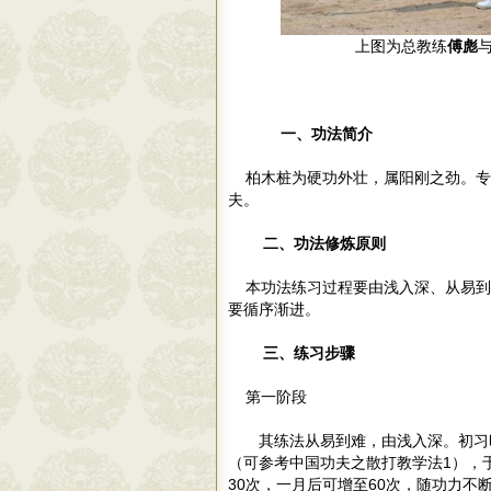
上图为总教练
傅彪
一、功法简介
柏木桩为硬功外壮，属阳刚之劲。专
夫。
二、功法修炼原则
本功法练习过程要由浅入深、从易到
要循序渐进。
三、练习步骤
第一阶段
其练法从易到难，由浅入深。初习
（可参考中国功夫之散打教学法
1
），
30
次，一月后可增至
60
次，随功力不