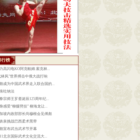
排行榜
力高闪电KO阿克帕姆.索克林...
武林风”世界搏击中俄大战打响
彪成为中国武术界走入联合国的...
殊吐纳法
拳宗师王芗斋诞辰125周年纪...
身感受“柳腿劈挂” 柳海龙让...
加坡内政部部长尚穆根会见傅彪
铁泉挑战巴西柔术黑带
彪宣布武当武术节开幕
011北京国际武术文化交流大...