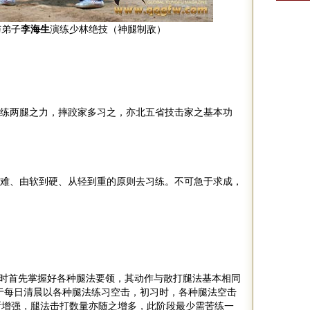
与弟子
李海生
演练少林绝技（神腿制敌）
练两腿之力，摔跤家多习之，亦北五省技击家之基本功
难、由软到硬、从轻到重的原则去习练。不可急于求成，
时首先掌握好各种腿法要领，其动作与散打腿法基本相同
于每日清晨以各种腿法练习空击，初习时，各种腿法空击
断增强，腿法击打数量亦随之增多，此阶段最少需苦练一