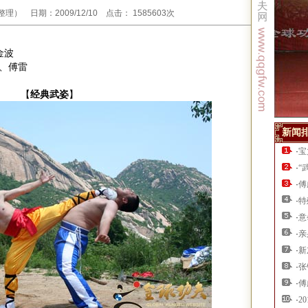
 日期：2009/12/10 点击： 1585603次
金波
、傅雷
【
经典武姿
】
新闻
·
宝
·
“
·
傅
·
特
·
意
·
亲
·
新
·
张
·
傅
·
2