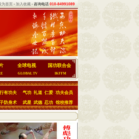
设为首页
-
加入收藏
- 咨询电话
010-84991089
片
全球电视
国功联合会
RE
GLOBAL TV
IKFFM
行有功夫
气功
礼道
仁爱
功夫会员
子防身术
武星
武德
忍功
馆校推荐