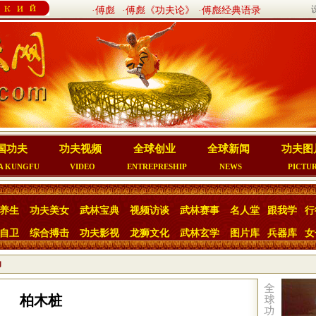
·傅彪
·傅彪《功夫论》
·傅彪经典语录
国功夫
功夫视频
全球创业
全球新闻
功夫图
A KUNGFU
VIDEO
ENTREPRESHIP
NEWS
PICTU
养生
功夫美女
武林宝典
视频访谈
武林赛事
名人堂
跟我学
行
自卫
综合搏击
功夫影视
龙狮文化
武林玄学
图片库
兵器库
女
功
柏木桩