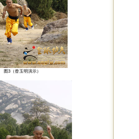
图3（昝玉明演示）