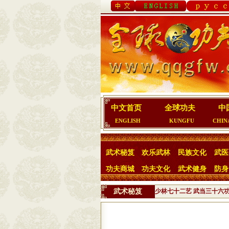
中文首页
全球功夫
中
ENGLISH
KUNGFU
CHIN
武术秘笈
欢乐武林
民族文化
武医
功夫商城
功夫文化
武术健身
防身
武术秘笈
少林七十二艺
武当三十六