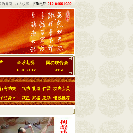
设为首页
-
加入收藏
- 咨询电话
010-84991089
片
全球电视
国功联合会
RE
GLOBAL TV
IKFFM
行有功夫
气功
礼道
仁爱
功夫会员
子防身术
武星
武德
忍功
馆校推荐