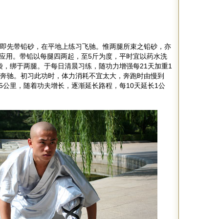
即先带铅砂，在平地上练习飞驰。惟两腿所束之铅砂，亦
应用。带铅以每腿四两起，至5斤为度，平时宜以药水洗
袋，绑于两腿。于每日清晨习练，随功力增强每21天加重1
续奔驰。初习此功时，体力消耗不宜太大，奔跑时由慢到
5公里，随着功夫增长，逐渐延长路程，每10天延长1公