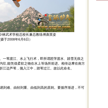
少林武术学校总校长兼总教练傅彪英姿
摄于2008年6月6日）
、一苇渡江、水上飞行术，即所谓蹬萍渡水、踏雪无痕之
内壮,能凭借柔软之物在水上等场所前进。相传达摩在南方
折江边芦苇，抛入江中，踏苇过江。故以此命名。
易到难、由轻到重、由低到高的原则。要循序渐进，不可