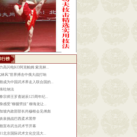
排行榜
力高闪电KO阿克帕姆.索克林...
武林风”世界搏击中俄大战打响
彪成为中国武术界走入联合国的...
殊吐纳法
拳宗师王芗斋诞辰125周年纪...
身感受“柳腿劈挂” 柳海龙让...
加坡内政部部长尚穆根会见傅彪
铁泉挑战巴西柔术黑带
彪宣布武当武术节开幕
011北京国际武术文化交流大...