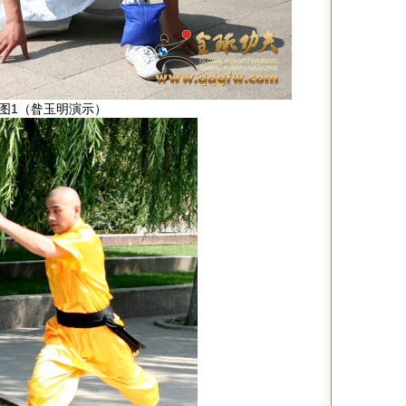
图1（昝玉明演示）