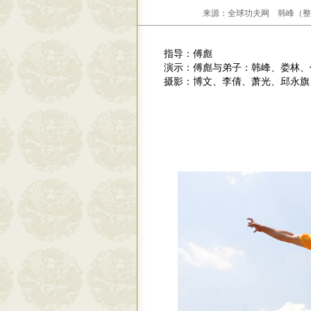
来源：全球功夫网 韩峰（整理编
指导：傅彪
演示：傅彪与弟子：韩峰、娄林、
摄影：博文、李倩、萧光、邱永旗