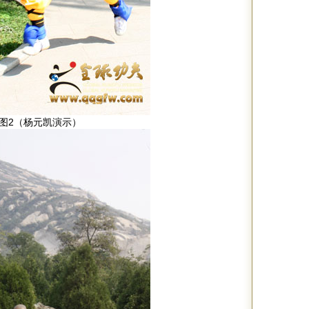
图2（杨元凯演示）