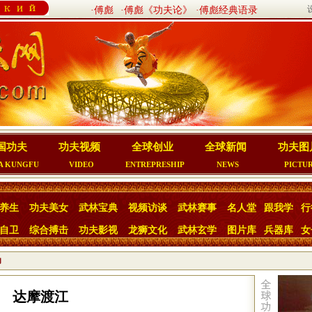
·傅彪
·傅彪《功夫论》
·傅彪经典语录
国功夫
功夫视频
全球创业
全球新闻
功夫图
A KUNGFU
VIDEO
ENTREPRESHIP
NEWS
PICTU
养生
功夫美女
武林宝典
视频访谈
武林赛事
名人堂
跟我学
行
自卫
综合搏击
功夫影视
龙狮文化
武林玄学
图片库
兵器库
女
功
达摩渡江