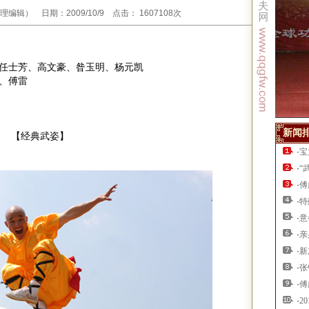
辑） 日期：2009/10/9 点击： 1607108次
任士芳、高文豪、昝玉明、杨元凯
、傅雷
新闻
【经典武姿】
·
宝
·
“
·
傅
·
特
·
意
·
亲
·
新
·
张
·
傅
·
2