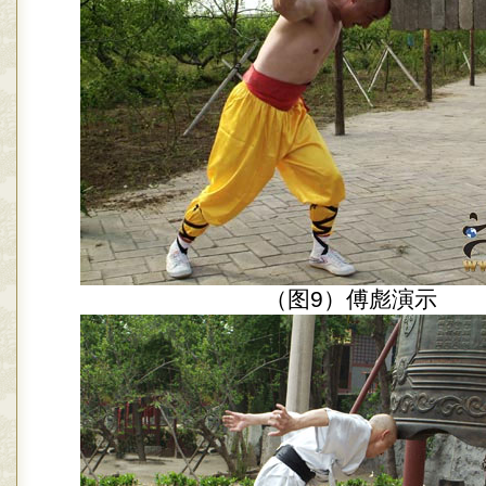
（图9）傅彪演示