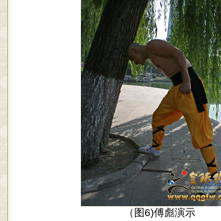
（图6)傅彪演示