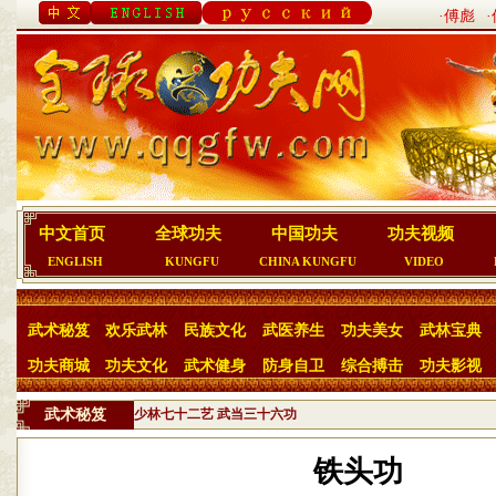
·傅彪
中文首页
全球功夫
中国功夫
功夫视频
ENGLISH
KUNGFU
CHINA KUNGFU
VIDEO
武术秘笈
欢乐武林
民族文化
武医养生
功夫美女
武林宝典
功夫商城
功夫文化
武术健身
防身自卫
综合搏击
功夫影视
武术秘笈
少林七十二艺
武当三十六功
铁头功