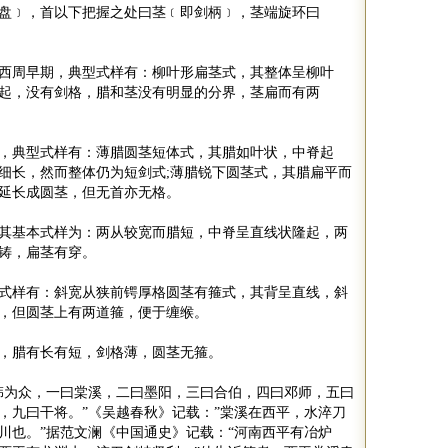
盘﹞，首以下把握之处曰茎﹝即剑柄﹞，茎端旋环曰
西周早期，典型式样有：柳叶形扁茎式，其整体呈柳叶
起，没有剑格，腊和茎没有明显的分界，茎扁而有两
，典型式样有：薄腊圆茎短体式，其腊如叶状，中脊起
细长，然而整体仍为短剑式
;
薄腊锐下圆茎式，其腊扁平而
延长成圆茎，但无首亦无格。
其基本式样为：两从较宽而腊短，中脊呈直线状隆起，两
连铸，扁茎有穿。
式样有：斜宽从狭前锷厚格圆茎有箍式，其背呈直线，斜
形，但圆茎上有两道箍，便于缠缑。
，腊有长有短，剑格薄，圆茎无箍。
韩为众，一曰棠溪，二曰墨阳，三曰合伯，四曰邓师，五曰
，九曰干将。
”
《吴越春秋》记载：
”
棠溪在西平，水淬刀
川也。
”
据范文澜《中国通史》记载：
“
河南西平有冶炉