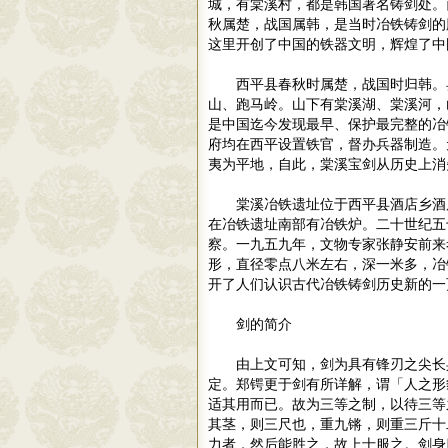
城，有棠溪村，都是韩国著名铸剑处。
秋属楚，战国属韩，是当时冶铁铸剑的
这里开创了中国的铁器文明，辉煌了
西平县春秋时属楚，战国时归韩。
山、跑马岭。山下有棠溪湖、棠溪河，
是中国迄今发现最早、保护最完整的冶
府均在西平设置铁官，督办兵器制造。
夷为平地，自此，棠溪宝剑从历史上消
棠溪冶铁遗址位于西平县酒店乡酒
在冶铁遗址南部有冶铁炉。二十世纪五
察。一九五九年，文物专家张静安前来
形，直径零点八米左右，深一米多，冶
开了人们认识古代冶铁铸剑历史新的一
剑的简介
由上文可知，剑为具有锋刃之尖长
定。郑锷更于剑有所详解，谓「人之形
适其用而已。故为三等之制，以待三等
其茎，则三尺也，重九锵，则重三斤十
力者，然后能胜之，故上士服之。剑身