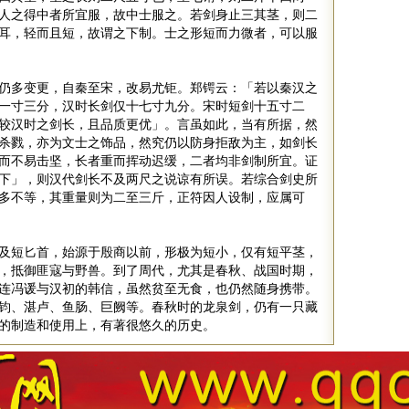
人之得中者所宜服，故中士服之。若剑身止三其茎，则二
耳，轻而且短，故谓之下制。士之形短而力微者，可以服
仍多变更，自秦至宋，改易尤钜。郑锷云：「若以秦汉之
一寸三分，汉时长剑仅十七寸九分。宋时短剑十五寸二
较汉时之剑长，且品质更优」。言虽如此，当有所据，然
杀戮，亦为文士之饰品，然究仍以防身拒敌为主，如剑长
而不易击坚，长者重而挥动迟缓，二者均非剑制所宜。证
下」，则汉代剑长不及两尺之说谅有所误。若综合剑史所
多不等，其重量则为二至三斤，正符因人设制，应属可
及短匕首，始源于殷商以前，形极为短小，仅有短平茎，
，抵御匪寇与野兽。到了周代，尤其是春秋、战国时期，
连冯谖与汉初的韩信，虽然贫至无食，也仍然随身携带。
钧、湛卢、鱼肠、巨阙等。春秋时的龙泉剑，仍有一只藏
的制造和使用上，有著很悠久的历史。