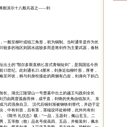
傅彪演示十八般兵器之——剑
，一般呈柳叶或锐三角形，初为铜制。当时通常是作为长
川较多的地区则因水战较多而是将剑作为主要武器，春秋
址出土的
“
鄂尔多斯直柄匕首式青铜短剑
”
，是我国迄今所
前
15
世纪。此剑通长
25.4
厘米，剑身近似柳叶形，厚脊，
略呈环状，柄与剑身衔接处的两侧有凸齿，剑身向下斜凸
加长。湖北江陵望山一号楚墓中出土的越王勾践剑全长
剑刃由两度弧曲而伸，成平直，剑锋的夹角由锐加大。 东
或习武强身自卫。 汉代后铜剑渐被钢铁剑替代，并趋于定
尖，中有剑首，后有茎，茎端设环处称镡，此外尚有剑
行。《隋书
·
礼仪志》载：
“
一品，玉器剑，佩山玄玉。二
男，五等散（散）品名号侯虽四、五品，并银装剑，佩水