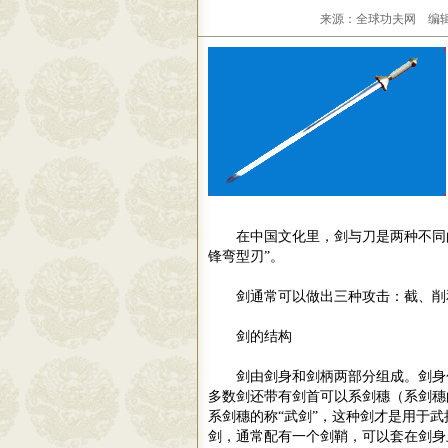
来源：全球功夫网 编辑：
在中国文化里，剑与刀是两种不同
锋弯型刃
”
。
剑通常可以做出三种攻击：截、削
剑的结构
剑由剑身和剑柄两部分组成。剑身
多数剑还带有剑首可以系剑穗（系剑穗
系剑穗的称
“
武剑
”
，这种剑才是用于武
剑
，
通常配有一个剑鞘，可以套在剑身