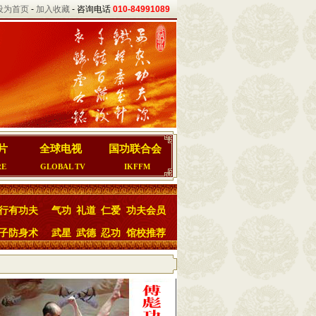
设为首页
-
加入收藏
- 咨询电话
010-84991089
片
全球电视
国功联合会
RE
GLOBAL TV
IKFFM
行有功夫
气功
礼道
仁爱
功夫会员
子防身术
武星
武德
忍功
馆校推荐