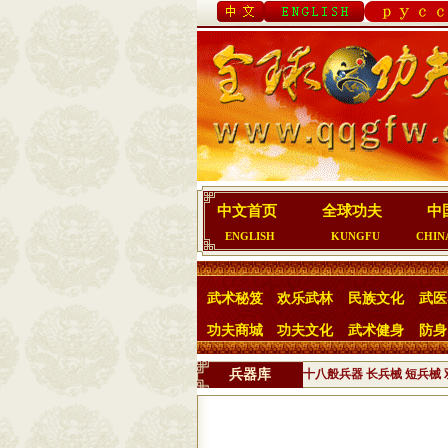
中文首页
全球功夫
中
ENGLISH
KUNGFU
CHIN
武术秘笈
欢乐武林
民族文化
武医
功夫商城
功夫文化
武术健身
防身
兵器库
十八般兵器
长兵械
短兵械