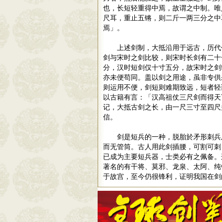
也，长短轻重得中焉，故谓之中制。唯
尺耳，重止五锵，则二斤一两三分之中
焉」。
上述剑制，大抵沿用于远古，历代
剑与宋时之剑比较，则宋时长剑有二十
分，汉时短剑仅十寸五分，故宋时之剑
亦未便苟同。盖以剑之用途，虽非专供
则运用不便，剑短则难期致远，短者轻
以古籍有言：「汉高祖仗三尺剑而得天
记，大抵古剑之长，由一尺三寸至四尺
信。
剑是短兵的一种，脱胎於矛形刺兵
而无管筒。古人用此剑插腰，可割可刺
已成为主要短兵器，士类必有之佩备。
著名的有干将、莫邪、龙泉、太阿、纯
于故宫，至今仍很锋利，证明我国在剑