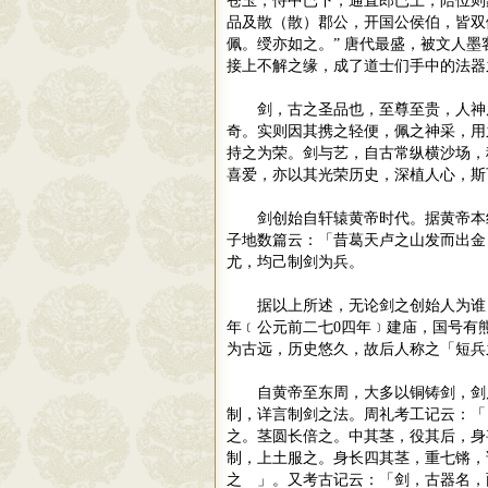
苍玉，侍中已下，通直郎已上，陪位则
品及散（散）郡公，开国公侯伯，皆双
佩。绶亦如之。
”
唐代最盛，被文人墨
接上不解之缘，成了道士们手中的法
剑，古之圣品也，至尊至贵，人神
奇。实则因其携之轻便，佩之神采，用
持之为荣。剑与艺，自古常纵横沙场，
喜爱，亦以其光荣历史，深植人心，斯
剑创始自轩辕黄帝时代。据黄帝本
子地数篇云：「昔葛天卢之山发而出金
尤，均己制剑为兵。
据以上所述，无论剑之创始人为谁
年﹝公元前二七
0
四年﹞建庙，国号有
为古远，历史悠久，故后人称之「短
自黄帝至东周，大多以铜铸剑，剑
制，详言制剑之法。周礼考工记云：「
之。茎圆长倍之。中其茎，役其后，身
制，上土服之。身长四其茎，重七锵，
之 」。又考古记云：「剑，古器名，