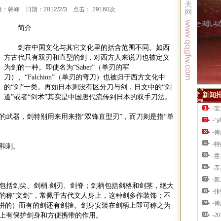
韩峰 日期：2012/2/3 点击： 29160次
简介
剑在中国文化与其它文化里的括含范围不同。如西
方古代只有双刃和直型的剑，对西方人来说刀也被定义
为剑的一种。即使名为
“Saber”
（单刃的军
刀）、
“Falchion”
（单刃的弯刀）也被归于西方文化中
的
“
剑
”
一类。再如日本则没有区分刀与剑，日文中的
“
剑
新闻
道
”
或者
“
剑术
”
其实是中国唐代流传到日本的双手刀法。
·
宝
的武器，剑特别用来用来指
“
双锋直型刃
”
，而刀则是指
“
单
·
“
·
傅
·
特
和刺。
·
意
·
亲
·
新
包括剑尖、剑梢
.
剑刃、剑脊；剑柄包括剑格和剑茎，绝大
·
张
的称
“
文剑
”
，常佩于古代文人身上，这种剑多作装饰；不
·
傅
拼的）而有的剑还有剑箍。剑身安装在剑柄上即可称之为
上有保护剑身和方便携带的作用。
·
2