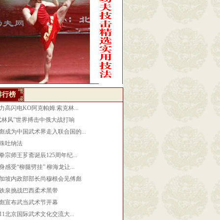
排行榜
力高闪电KO阿克帕姆.索克林...
武林风”世界搏击中俄大战打响
彪成为中国武术界走入联合国的...
殊吐纳法
拳宗师王芗斋诞辰125周年纪...
身感受“柳腿劈挂” 柳海龙让...
加坡内政部部长尚穆根会见傅彪
铁泉挑战巴西柔术黑带
彪宣布武当武术节开幕
011北京国际武术文化交流大...