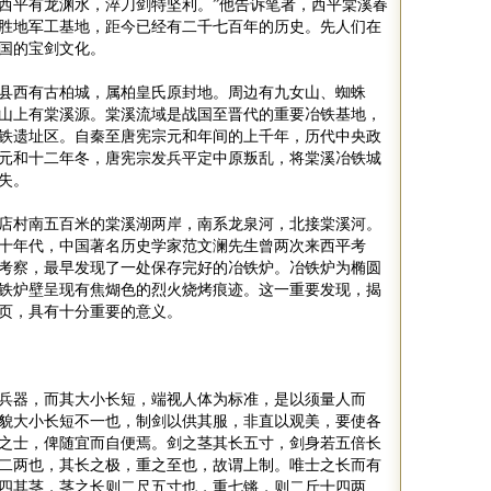
西平有龙渊水，淬刀剑特坚利。
”
他告诉笔者，西平棠溪春
胜地军工基地，距今已经有二千七百年的历史。先人们在
中国的宝剑文化。
县西有古柏城，属柏皇氏原封地。周边有九女山、蜘蛛
山上有棠溪源。棠溪流域是战国至晋代的重要冶铁基地，
铁遗址区。自秦至唐宪宗元和年间的上千年，历代中央政
元和十二年冬，唐宪宗发兵平定中原叛乱，将棠溪冶铁城
失。
店村南五百米的棠溪湖两岸，南系龙泉河，北接棠溪河。
十年代，中国著名历史学家范文澜先生曾两次来西平考
考察，最早发现了一处保存完好的冶铁炉。冶铁炉为椭圆
铁炉壁呈现有焦煳色的烈火烧烤痕迹。这一重要发现，揭
页，具有十分重要的意义。
兵器，而其大小长短，端视人体为标准，是以须量人而
貌大小长短不一也，制剑以供其服，非直以观美，要使各
之士，俾随宜而自便焉。剑之茎其长五寸，剑身若五倍长
二两也，其长之极，重之至也，故谓上制。唯士之长而有
四其茎，茎之长则二尺五寸也，重七锵，则二斤十四两