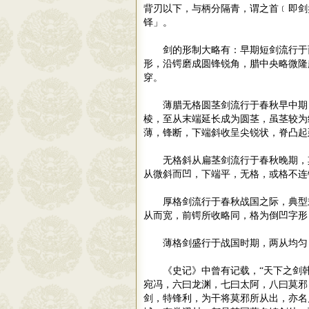
背刃以下，与柄分隔青，谓之首﹝即剑
铎」。
剑的形制大略有：早期短剑流行于
形，沿锷磨成圆锋锐角，腊中央略微隆
穿。
薄腊无格圆茎剑流行于春秋早中期
棱，至从末端延长成为圆茎，虽茎较为
薄，锋断，下端斜收呈尖锐状，脊凸起
无格斜从扁茎剑流行于春秋晚期，
从微斜而凹，下端平，无格，或格不
厚格剑流行于春秋战国之际，典型
从而宽，前锷所收略同，格为倒凹字
薄格剑盛行于战国时期，两从均匀
《史记》中曾有记载，
“
天下之剑
宛冯，六曰龙渊，七曰太阿，八曰莫邪
剑，特锋利，为干将莫邪所从出，亦名