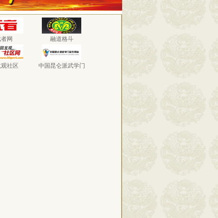
武者网
融道格斗
龙观社区
中国昆仑派武学门