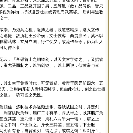
象剑。带直剑者，入宗庙及升殿，若在仗内，皆解剑。一
佩。二品、三品及开国子男，五等散（散）品号侯，皆只
客视为饰物，抒以凌云壮志或表现尚武英姿。 后剑与道教
器之一。
咸崇。乃短兵之祖，近搏之器，以道艺精深，遂入玄传
之迅捷，故历朝王公帝侯，文士侠客，商贾庶民，莫不以
称霸武林，立身立国，行仁仗义，故流传至今，仍为世人
可历传不衰。
纪云：「帝采首山之铜铸剑，以天文古字铭之」；又据管
，蚩尤受而制之，以为剑铠」。以上两说，似黄帝与蚩
，其出生于黄帝时代，可无置疑。黄帝于民元前四六一五
熊氏，当时尚系初入青铜器时期，但由此推知，剑之出世极
兵之祖」，确可当之无愧。
质颇佳，炼制技术亦逐渐进步。春秋战国之时，并定剑
 周官桃氏为剑，腊广二寸有半，两从半之，以其腊广为
甚五其茎，重九锵﹝按：周礼六两半为一锵﹞，谓之上
谓之中制，中士服之。身长三其茎，重五锵，下士服
两刃而有脊，自背至刃，谓之腊，或谓之锷﹝即剑身﹞。