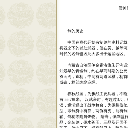
儒帅
剑的历史
中国在商代开始有制剑的史料记载
兵器之下的辅助武器，但在吴、越等河
时代的名剑也因此大多出于这些地区。
内蒙古自治区伊金霍洛旗朱开沟遗
知最早的青铜剑，约在早商时期的公元
双面刃，直柄，中间有两道凹槽，柄首
成锋，柄部缠绕麻绳。
春秋战国，为步战主要兵器，不断
有
55.7
厘米。 汉武帝时，有超过
3
尺，
汉，逐渐退出了战争舞台，为佩带仪仗
型，即剑身中有脊，两侧有刃，前有剑
鞘、剑穗等附属饰物。 隋唐，佩剑盛
品，金装剑，佩水苍玉。三品及开国子