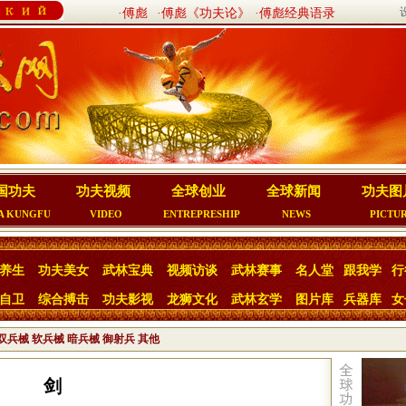
·傅彪
·傅彪《功夫论》
·傅彪经典语录
国功夫
功夫视频
全球创业
全球新闻
功夫图
A KUNGFU
VIDEO
ENTREPRESHIP
NEWS
PICTU
养生
功夫美女
武林宝典
视频访谈
武林赛事
名人堂
跟我学
行
自卫
综合搏击
功夫影视
龙狮文化
武林玄学
图片库
兵器库
女
双兵械
软兵械
暗兵械
御射兵
其他
剑