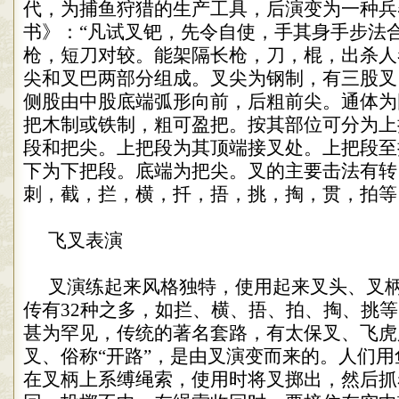
代，为捕鱼狩猎的生产工具，后演变为一种兵
书》：
“
凡试叉钯，先令自使，手其身手步法
枪，短刀对较。能架隔长枪，刀，棍，出杀人
尖和叉巴两部分组成。叉尖为钢制，有三股叉
侧股由中股底端弧形向前，后粗前尖。通体为
把木制或铁制，粗可盈把。按其部位可分为上
段和把尖。上把段为其顶端接叉处。上把段至
下为下把段。底端为把尖。叉的主要击法有转
刺，截，拦，横，扦，捂，挑，掏，贯，拍等
飞叉表演
叉演练起来风格独特，使用起来叉头、叉
传有
32
种之多，如拦、横、捂、拍、掏、挑等
甚为罕见，传统的著名套路，有太保叉、飞虎
叉、俗称
“
开路
”
，是由叉演变而来的。人们用
在叉柄上系缚绳索，使用时将叉掷出，然后抓