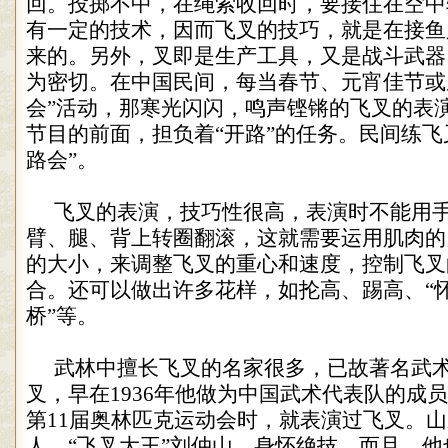
回。投掷不中，在绳索收回时，要接住在空中
有一定的技术，因而飞叉的技巧，就是在接鱼
来的。另外，叉即是生产工具，又是战斗武器
为密切。在中国民间，每当春节、元宵佳节或
会
”
活动，那寒光闪闪，鸣声铿锵的飞叉的表
节目的前面，担负着
“
开路
”
的任务。民间练飞
路会
”
。
飞叉的表演，技巧性很高，表演时不能用
臂、腿、背上转圈翻滚，这就需要运用肌肉的
的大小，来调整飞叉的重心和速度，控制飞叉
合。还可以做出许多花样，如抡高、踢高、
“
桥
”
等。
武林中擅长飞叉的名家很多，已故著名武
叉，早在
1936
年他做为中国武术代表队的成员
第
11
届奥林匹克运动会时，就表演过飞叉。山
人，
“
飞叉大王
”
刘仲山，身怀绝技，而且，他