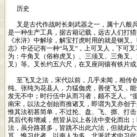
历史
叉是古代作战时长刺武器之一，属十八般
是一种生产工具，据古籍记载，远古人们打猎
《水浒》中解珍，解宝打虎时用的就是钢叉。
志》中还记有一种
“
马叉
”
，上可叉人，下可叉
为：牛角叉（俗称虎叉）、三须叉、三角叉、
叉）等。叉长约五六尺，在叉座间镶有铁片或
至飞叉之法，宋代以前，几乎未闻，相传
纯。张纯为花县人，力猛侞虎，善使飞叉，能
发无不中；时行伍中从而习者，颇不乏人。
“
南宋，以法之创始而推诸叉，即谓为叉亦创于
惟其法初甚简单，不过抡、盘、飞、掷、打击
其后代有增减，然皆从以上各法中变化而出；
法，虽分路甚多，皆跳不出此六法，但就此六
耳。惟习此者，以南人为多，北派武术中习此