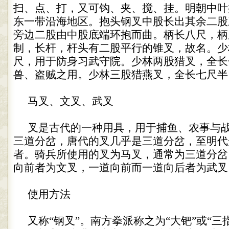
扫、点、打，又可钩、夹、搅、挂。明朝中叶
东一带沿海地区。抱头钢叉中股长出其余二股
旁边二股由中股底端环抱而曲。柄长八尺，柄
制，长杆，杆头有二股平行的锥叉，故名。少
尺，用于防身习武守院。少林两股猎叉，全长
兽、盗贼之用。少林三股猎燕叉，全长七尺半
马叉、文叉、武叉
叉是古代的一种用具，用于捕鱼、农事与
三道分岔，唐代的叉几乎是三道分岔，至明代
者。骑兵所使用的叉为马叉，通常为三道分岔
向前者为文叉，一道向前而一道向后者为武叉
使用方法
又称
“
钢叉
”
。南方拳派称之为
“
大钯
”
或
“
三