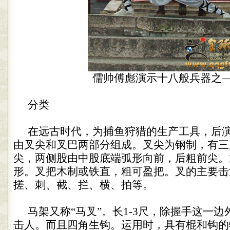
儒帅傅彪演示十八般兵器之
分类
在远古时代，为捕鱼狩猎的生产工具，后
由叉尖和叉巴两部分组成。叉尖为钢制，有三
尖，两侧股由中股底端弧形向前，后粗前尖。
形。叉把木制或铁直，粗可盈把。叉的主要击
搓、刺、截、拦、横、拍等。
马架又称
“
马叉
”
。长
1-3
尺，除握手这一边
击人。而且四角生钩。运用时，具有棍和钩的