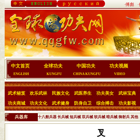
·傅彪
中文首页
全球功夫
中国功夫
功夫视频
ENGLISH
KUNGFU
CHINA KUNGFU
VIDEO
武术秘笈
欢乐武林
民族文化
武医养生
功夫美女
武林宝典
功夫商城
功夫文化
武术健身
防身自卫
综合搏击
功夫影视
兵器库
十八般兵器
长兵械
短兵械
双兵械
软兵械
暗兵械
御射兵
其他
叉