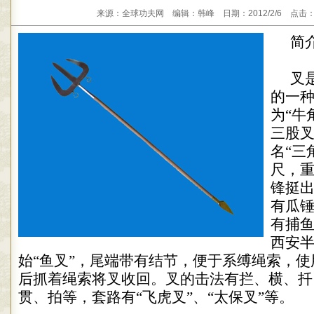
来源：全球功夫网 编辑：韩峰 日期：2012/2/6 点击：
简
叉
的一
为
“
牛
三股
名
“
三
尺，
锋挺
有瓜
有捕
西安
始
“
鱼叉
”
，尾端带有结节，便于系缚绳索，使
后抓着绳索将叉收回。叉的击法有拦、横、扦
贯、拍等，套路有
“
飞虎叉
”
、
“
太保叉
”
等。