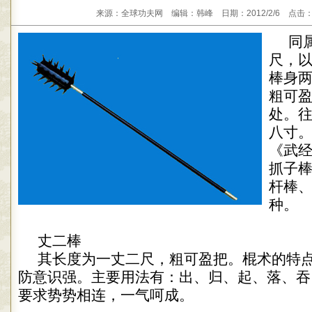
来源：全球功夫网 编辑：韩峰 日期：2012/2/6 点击：
同
尺，
棒身
粗可
处。
八寸
《武
抓子
杆棒
种。
丈二棒
其长度为一丈二尺，粗可盈把。棍术的特
防意识强。主要用法有：出、归、起、落、吞
要求势势相连，一气呵成。