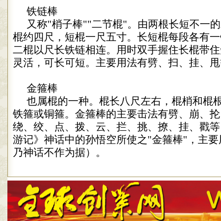
铁链棒
又称
"
梢子棒
""
二节棍
"
。由两根长短不一的
棍约四尺，短棍一尺五寸。长短棍每段各有一
二棍以尺长铁链相连。用时双手握住长棍带住
灵活，可长可短。主要用法有劈、扫、挂、甩
金箍棒
也属棍的一种。棍长八尺左右，棍梢和棍
铁箍或铜箍。金箍棒的主要击法有劈、崩、抡
绕、绞、点、拨、云、拦、挑、撩、挂、戳等
游记》神话中的孙悟空所使之
"
金箍棒
"
，主要
乃神话不作为据）。