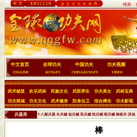
·傅彪
中文首页
全球功夫
中国功夫
功夫视频
ENGLISH
KUNGFU
CHINA KUNGFU
VIDEO
武术秘笈
欢乐武林
民族文化
武医养生
功夫美女
武林宝典
功夫商城
功夫文化
武术健身
防身自卫
综合搏击
功夫影视
兵器库
十八般兵器
长兵械
短兵械
双兵械
软兵械
暗兵械
御射兵
其他
棒