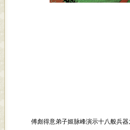
傅彪得意弟子姬脉峰演示十八般兵器