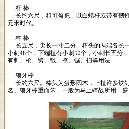
杆 棒
长约六尺，粗可盈把，以白蜡杆或带有韧
元宋时代。
杵 棒
长五尺，尖长一寸二分。棒头的两端各长
小刺
48
个，下端植有小刺
50
个，小刺长五分，
有刺、枪、劈、戳、撩、锯、扫等用法。
狼牙棒
长约六尺。棒头为蛋形圆木，上植许多铁
名。狼牙棒重而笨，一般为马上骑战所用。盛