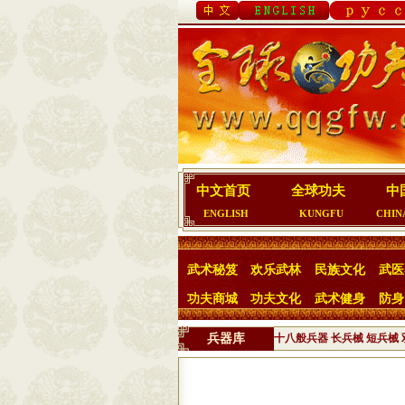
中文首页
全球功夫
中
ENGLISH
KUNGFU
CHIN
武术秘笈
欢乐武林
民族文化
武医
功夫商城
功夫文化
武术健身
防身
兵器库
十八般兵器
长兵械
短兵械