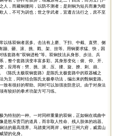
锏等名，亦矜奇胘异，增减原有之二十四法，而另立门户
之人，而藏锏腰间，以防不测者；是则锏为短兵而兼为暗
欺人，不可为训也；世之学武者，宜遵古法行之，庶不至
常以练双锏者居多。击法有上磨、下扫、中截、直劈、侧
有蹦、砸、滚、挑、戳、架、挂等。用锏要求猛、快，因
对练套路有
“
双锏进枪
”
等。双锏技法从身形、步法、兵
系，整个套路演变丰富多彩。其身形变化：俯、仰、开、
变，应用有：劈、挑、滚、压、搂、旋、撩、刺、崩、
。《陈氏太极双锏套路》是陈氏太极套路中的双器械之
法为主，同时结合陈氏太极拳功法，编出来的甄锏套路。
一致有很好的帮助。同时可以加强攻防意识。由于对身法
须有较好的拳术功架方可习练。
极为特别的一种。一对同样重量的双锏，正如锏在戏曲中
像是怒斥责罚的道具，而非取人性命、残人肢体的凶器。
锏法的最高境界。马踏黄河两岸，锏打三州六府，威震山
和威望的化身。