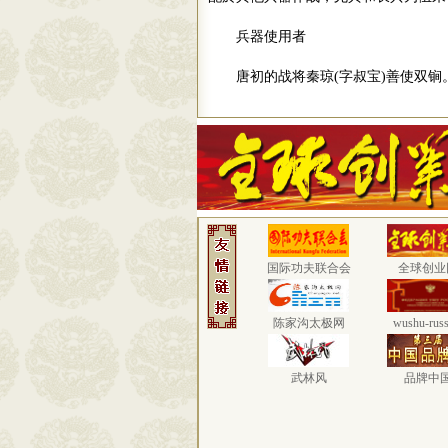
兵器使用者
唐初的战将秦琼
(
字叔宝
)
善使双锏
国际功夫联合会
全球创业
陈家沟太极网
wushu-russ
武林风
品牌中