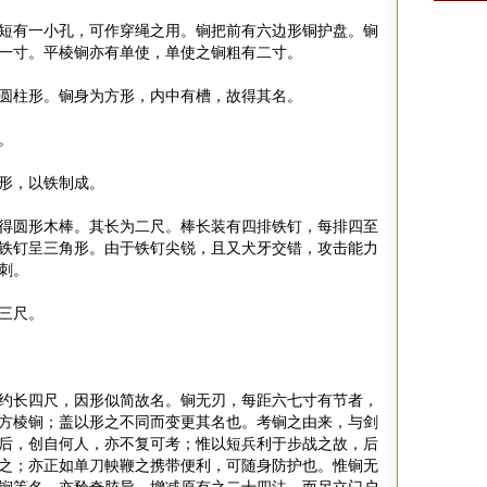
短有一小孔，可作穿绳之用。锏把前有六边形铜护盘。锏
一寸。平棱锏亦有单使，单使之锏粗有二寸。
圆柱形。锏身为方形，内中有槽，故得其名。
。
柱形，以铁制成。
得圆形木棒。其长为二尺。棒长装有四排铁钉，每排四至
铁钉呈三角形。由于铁钉尖锐，且又犬牙交错，攻击能力
铁刺。
三尺。
约长四尺，因形似简故名。锏无刃
，
每距六七寸有节者，
方棱锏；盖以形之不同而变更其名也。考锏之由来，与剑
后，创自何人，亦不复可考；惟以短兵利于步战之故，后
之；亦正如单刀軮鞭之携带便利，可随身防护也。惟锏无