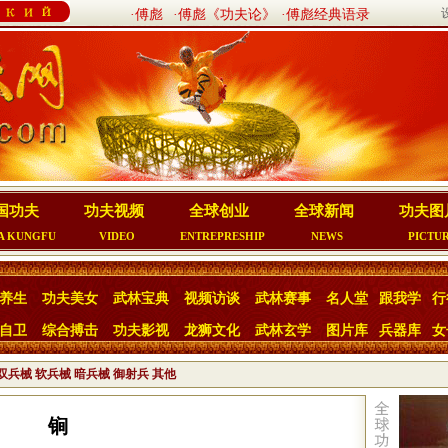
·傅彪
·傅彪《功夫论》
·傅彪经典语录
国功夫
功夫视频
全球创业
全球新闻
功夫图
A KUNGFU
VIDEO
ENTREPRESHIP
NEWS
PICTU
养生
功夫美女
武林宝典
视频访谈
武林赛事
名人堂
跟我学
行
自卫
综合搏击
功夫影视
龙狮文化
武林玄学
图片库
兵器库
女
双兵械
软兵械
暗兵械
御射兵
其他
锏