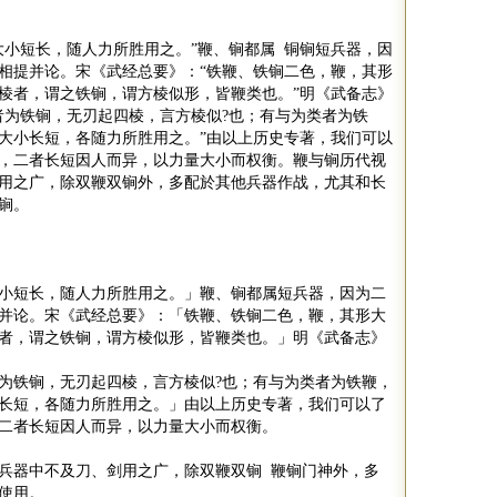
大小短长，随人力所胜用之。
”
鞭、锏都属 铜锏短兵器，因
相提并论。宋《武经总要》：
“
铁鞭、铁锏二色，鞭，其形
棱者，谓之铁锏，谓方棱似形，皆鞭类也。
”
明《武备志》
者为铁锏，无刃起四棱，言方棱似
?
也；有与为类者为铁
大小长短，各随力所胜用之。
”
由以上历史专著，我们可以
，二者长短因人而异，以力量大小而权衡。鞭与锏历代视
用之广，除双鞭双锏外，多配於其他兵器作战，尤其和长
锏。
小短长，随人力所胜用之。」鞭、锏都属短兵器，因为二
并论。宋《武经总要》：「铁鞭、铁锏二色，鞭，其形大
者，谓之铁锏，谓方棱似形，皆鞭类也。」明《武备志》
为铁锏，无刃起四棱，言方棱似
?
也；有与为类者为铁鞭，
长短，各随力所胜用之。」由以上历史专著，我们可以了
二者长短因人而异，以力量大小而权衡。
兵器中不及刀、剑用之广，除双鞭双锏 鞭锏门神外，多
使用。