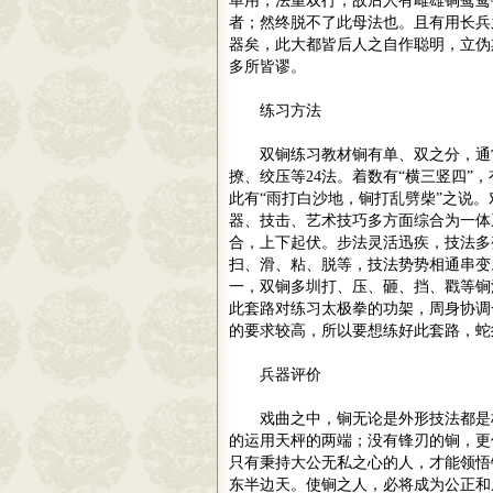
单用，法重双行，故后人有雌雄锏鸳鸯
者；然终脱不了此母法也。且有用长兵
器矣，此大都皆后人之自作聪明，立伪
多所皆谬。
练习方法
双锏练习教材锏有单、双之分，通
撩、绞压等
24
法。着数有
“
横三竖四
”
，
此有
“
雨打白沙地，锏打乱劈柴
”
之说。
器、技击、艺术技巧多方面综合为一体
合，上下起伏。步法灵活迅疾，技法多
扫、滑、粘、脱等，技法势势相通串变
一，双锏多圳打、压、砸、挡、戳等锏
此套路对练习太极拳的功架，周身协调
的要求较高，所以要想练好此套路，蛇
兵器评价
戏曲之中，锏无论是外形技法都是
的运用天枰的两端；没有锋刃的锏，更
只有秉持大公无私之心的人，才能领悟
东半边天。使锏之人，必将成为公正