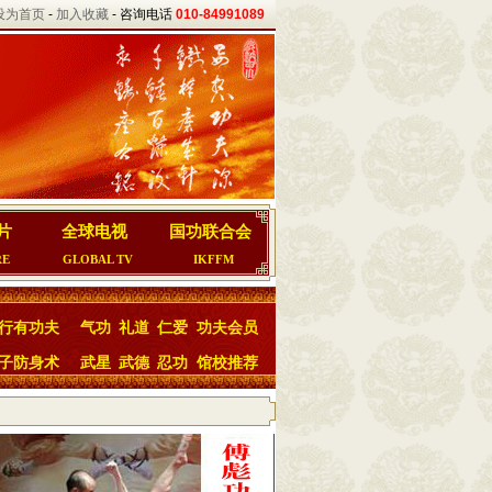
设为首页
-
加入收藏
- 咨询电话
010-84991089
片
全球电视
国功联合会
RE
GLOBAL TV
IKFFM
行有功夫
气功
礼道
仁爱
功夫会员
子防身术
武星
武德
忍功
馆校推荐