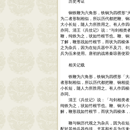
历史考证
锏铁鞭为六角形，铁锏为四楞形
“
为二者形制相似，所以历代都把鞭、锏
大小长短，随人力所胜用之。有人作四
亦同。清王《兵仗记》说：
“
与剑相类
鞭，纯铁为之，状如竹根节也。鞭、锏
了解，鞭形戕如竹根节，而状为四棱体
之为杂兵，因为在短兵器中不及刀、剑
兵为伍来使用。唐初的战将秦琼善使双
相关记载
铁鞭为六角形，铁锏为四楞形「大
者形制相似，所以历代都把鞭、锏相提
小长短，随人力所胜用之。有人作四棱
亦同。
清王《兵仗记》说：「与剑相类者
纯铁为之，状如竹根节也。鞭、锏大小
解，鞭形戕如竹根节，而状为四棱体，
鞭与锏历代视之为杂兵，因为在短
配於其他兵器作战，尤其和长兵为伍来