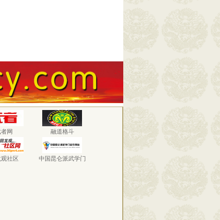
武者网
融道格斗
龙观社区
中国昆仑派武学门