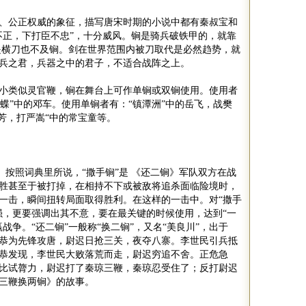
、公正权威的象征，描写唐宋时期的小说中都有秦叔宝和
不正，下打臣不忠
”
，十分威风。锏是骑兵破铁甲的，就靠
是横刀也不及锏。剑在世界范围内被刀取代是必然趋势，就
兵之君，兵器之中的君子，不适合战阵之上。
小类似灵官鞭，锏在舞台上可作单锏或双锏使用。使用者
蝶
”
中的邓车。使用单锏者有：
“
镇潭洲
”
中的岳飞，战樊
芳，打严嵩
“
中的常宝童等。
。按照词典里所说，
“
撒手锏
”
是 《还二锏》军队双方在战
胜甚至于被打掉，在相持不下或被敌将追杀面临险境时，
一击，瞬间扭转局面取得胜利。在这样的一击中。对
“
撒手
强，更要强调出其不意，要在最关键的时候使用，达到
“
一
赢战争。
“
还二锏
”
一般称
“
换二锏
”
，又名
“
美良川
”
，出于
恭为先锋攻唐，尉迟日抢三关，夜夺八寨。李世民引兵抵
恭发现，李世民大败落荒而走，尉迟穷追不舍。正危急
比试膂力，尉迟打了秦琼三鞭，秦琼忍受住了；反打尉迟
三鞭换两锏》的故事。