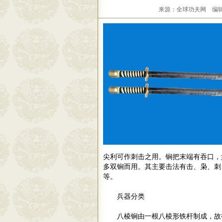
来源：全球功夫网 编辑：
尖利可作刺击之用。锏把末端有吞口，
多双锏而用。其主要击法有击、枭、刺
等。
兵器分类
八棱锏由一根八棱形铁杆制成，