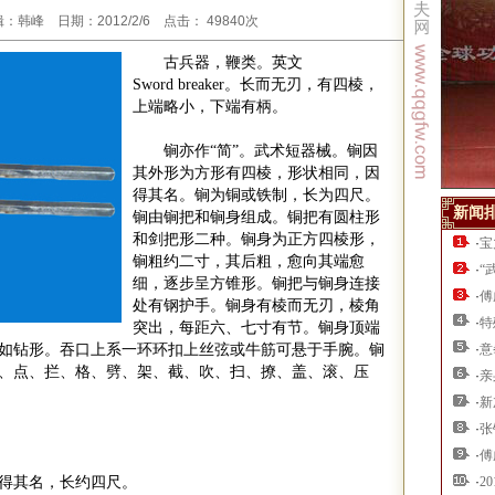
韩峰 日期：2012/2/6 点击： 49840次
古兵器，鞭类。英文
Sword breaker
。长而无刃，有四棱，
上端略小，下端有柄。
锏亦作
“
简
”
。武术短器械。锏因
其外形为方形有四棱，形状相同，因
得其名。锏为铜或铁制，长为四尺。
新闻
锏由锏把和锏身组成。铜把有圆柱形
和剑把形二种。锏身为正方四棱形，
·
宝
锏粗约二寸，其后粗，愈向其端愈
·
“
细，逐步呈方锥形。锏把与锏身连接
·
傅
处有钢护手。锏身有棱而无刃，棱角
·
特
突出，每距六、七寸有节。锏身顶端
如钻形。吞口上系一环环扣上丝弦或牛筋可悬于手腕。锏
·
意
、点、拦、格、劈、架、截、吹、扫、撩、盖、滚、压
·
亲
·
新
·
张
·
傅
故得其名，长约四尺。
·
2