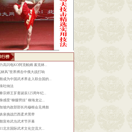
排行榜
力高闪电KO阿克帕姆.索克林...
武林风”世界搏击中俄大战打响
彪成为中国武术界走入联合国的...
殊吐纳法
拳宗师王芗斋诞辰125周年纪...
身感受“柳腿劈挂” 柳海龙让...
加坡内政部部长尚穆根会见傅彪
铁泉挑战巴西柔术黑带
彪宣布武当武术节开幕
011北京国际武术文化交流大...