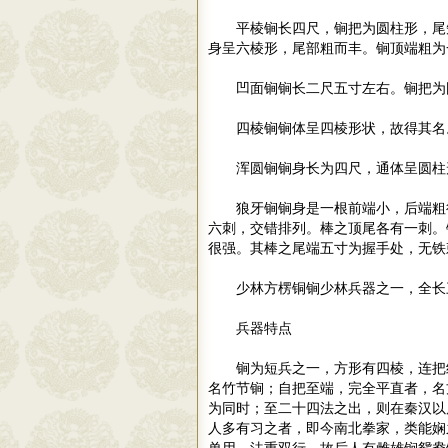
平棱锏长四尺，锏把为圆柱形，尾
身呈六棱形，尾部粗而丰。锏顶端粗为
凹面锏锏长二尺五寸左右。锏把为
四棱锏锏体呈四棱形状，故得其名
浑圆锏锏身长为四尺，通体呈圆
狼牙锏锏身是一根前端小，后端粗
六刺，交错排列。棒之顶尾各有一刺。
很强。其棒之尾端五寸为握手处，无
少林方楞铜锏少林兵器之一，全长
兵器特点
锏为短兵之一，方形有四棱，连把
名竹节锏；自把至端，完全平直者，名
为同时；至二十四法之出，则在秦汉以
人多有习之者，即今南北拳家，类能娴