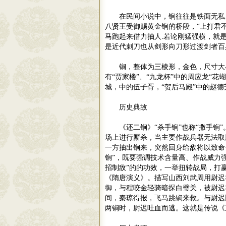
在民间小说中，锏往往是铁面无私
八贤王受御赐黄金锏的桥段，
“
上打君
马跑起来借力抽人
.
若论刚猛强横，就
是近代刺刀也从剑形向刀形过渡剑者百
锏，整体为三棱形，金色，尺寸大
有
“
贾家楼
”
、
“
九龙杯
”
中的周应龙
“
花蝴
城，中的伍子胥，
“
贺后马殿
”
中的赵德
历史典故
《还二锏》
“
杀手锏
”
也称
“
撒手锏
”
场上进行厮杀，当主要作战兵器无法取
一方抽出锏来，突然回身给敌将以致命
锏
”
，既要强调技术含量高、作战威力
招制敌
”
的的功效，一举扭转战局，打
《隋唐演义》。描写山西刘武周用尉迟
御，与程咬金轻骑暗探白璧关，被尉迟
间，秦琼得报，飞马跳锏来救。与尉迟
两锏时，尉迟吐血而逃。这就是传说《