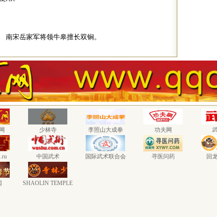
。 南宋岳家军将领牛皋擅长双锏。
网
少林寺
李照山大成拳
功夫网
.ru
中国武术
国际武术联合会
寻医问药
回
国
SHAOLIN TEMPLE