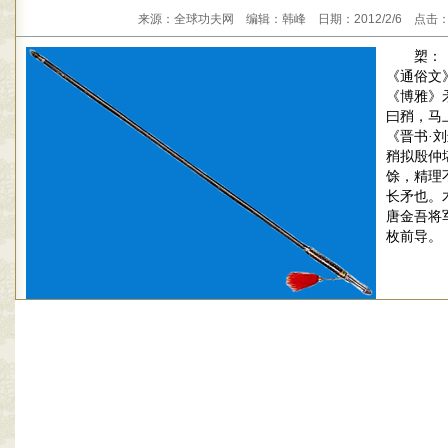
来源：全球功夫网 编辑：韩峰 日期：2012/2/6 点击：
槊：
《通俗文
《博雅》
曰矟，马
《晋书
·
刘
矟拟殷仲
馀，精理
长矛也。
唐金吾将
枚前导。