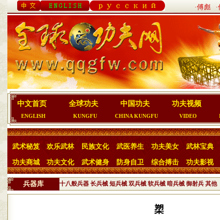
·傅彪
中文首页
全球功夫
中国功夫
功夫视频
ENGLISH
KUNGFU
CHINA KUNGFU
VIDEO
武术秘笈
欢乐武林
民族文化
武医养生
功夫美女
武林宝典
功夫商城
功夫文化
武术健身
防身自卫
综合搏击
功夫影视
兵器库
十八般兵器
长兵械
短兵械
双兵械
软兵械
暗兵械
御射兵
其他
槊