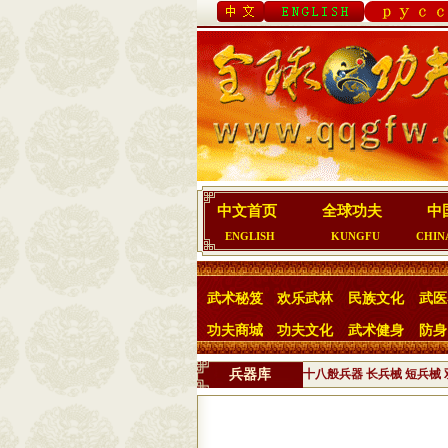
中文首页
全球功夫
中
ENGLISH
KUNGFU
CHIN
武术秘笈
欢乐武林
民族文化
武医
功夫商城
功夫文化
武术健身
防身
兵器库
十八般兵器
长兵械
短兵械