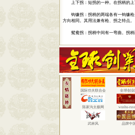
上下拐：短拐的一种。在拐柄的上
钩镰拐：拐柄的两端各有一钩镰枪
方向相同。其用法兼有枪、拐之特
鸳鸯拐：拐柄中间有一弯曲。拐柄
国际功夫联合会
全球创业
陈家沟太极网
wushu-russ
武林风
品牌中