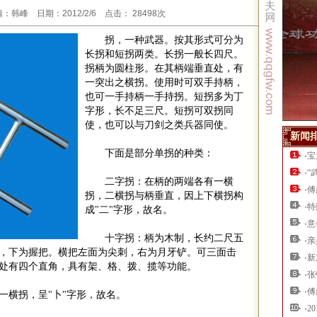
韩峰 日期：2012/2/6 点击： 28498次
拐，一种武器。按其形式可分为
长拐和短拐两类。长拐一般长四尺。
拐柄为圆柱形。在其柄端垂直处，有
一突出之横拐。使用时可双手持柄，
也可一手持柄一手持拐。短拐多为丁
字形，长不足三尺。短拐可双拐同
使，也可以与刀剑之类兵器同使。
新闻
下面是部分单拐的种类：
·
宝
·
“
二字拐：在柄的两端各有一横
·
傅
拐，二横拐与柄垂直，因上下横拐构
·
特
成
"
二
"
字形，故名。
·
意
十字拐：柄为木制，长约二尺五
·
亲
，下为握把。横把左面为尖刺，右为月牙铲。可三面击
·
新
处有四个直角，具有架、格、拨、揽等功能。
·
张
·
傅
一横拐，呈
"
卜
"
字形，故名。
·
2