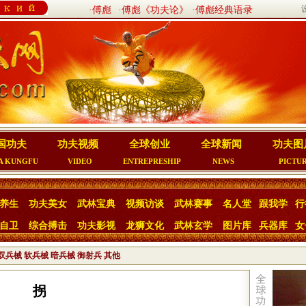
·傅彪
·傅彪《功夫论》
·傅彪经典语录
国功夫
功夫视频
全球创业
全球新闻
功夫图
A KUNGFU
VIDEO
ENTREPRESHIP
NEWS
PICTU
养生
功夫美女
武林宝典
视频访谈
武林赛事
名人堂
跟我学
行
自卫
综合搏击
功夫影视
龙狮文化
武林玄学
图片库
兵器库
女
双兵械
软兵械
暗兵械
御射兵
其他
拐