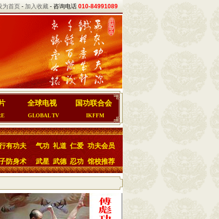
设为首页
-
加入收藏
- 咨询电话
010-84991089
片
全球电视
国功联合会
RE
GLOBAL TV
IKFFM
行有功夫
气功
礼道
仁爱
功夫会员
子防身术
武星
武德
忍功
馆校推荐