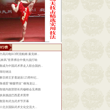
排行榜
力高闪电KO阿克帕姆.索克林...
武林风”世界搏击中俄大战打响
彪成为中国武术界走入联合国的...
殊吐纳法
拳宗师王芗斋诞辰125周年纪...
身感受“柳腿劈挂” 柳海龙让...
加坡内政部部长尚穆根会见傅彪
铁泉挑战巴西柔术黑带
彪宣布武当武术节开幕
011北京国际武术文化交流大...