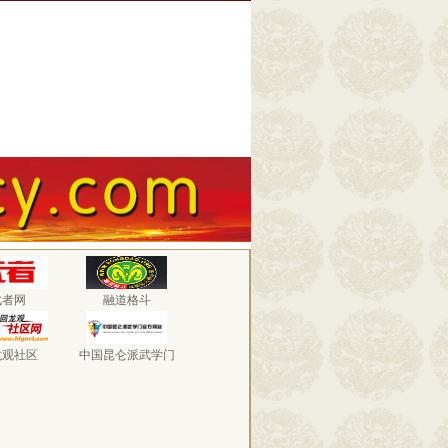
武者网
融道格斗
龙观社区
中国昆仑派武学门