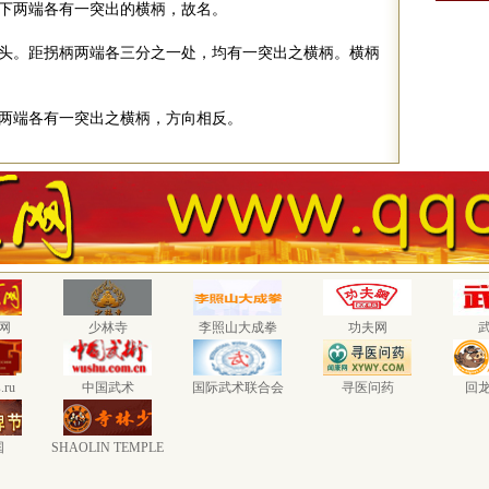
下两端各有一突出的横柄，故名。
头。距拐柄两端各三分之一处，均有一突出之横柄。横柄
点。
两端各有一突出之横柄，方向相反。
网
少林寺
李照山大成拳
功夫网
.ru
中国武术
国际武术联合会
寻医问药
回
国
SHAOLIN TEMPLE