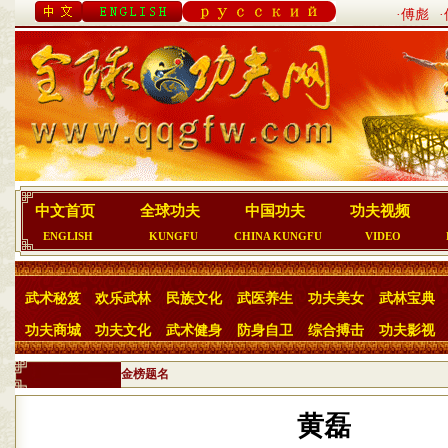
·傅彪
中文首页
全球功夫
中国功夫
功夫视频
ENGLISH
KUNGFU
CHINA KUNGFU
VIDEO
武术秘笈
欢乐武林
民族文化
武医养生
功夫美女
武林宝典
功夫商城
功夫文化
武术健身
防身自卫
综合搏击
功夫影视
金榜题名
黄磊