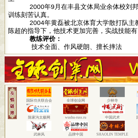
2000年9月在丰县文体局业余体校刘
训练刻苦认真。
2004年黄磊被北京体育大学散打队主
陈超的指导下，他技术更加完善，实战技能有
教练评价：
技术全面、作风硬朗、擅长摔法
国际功夫联合会
全球创业网
少林寺
陈家沟太极网
wushu-russ.ru
中国武术
武林风
品牌中国
SHAOLIN TEMPLE