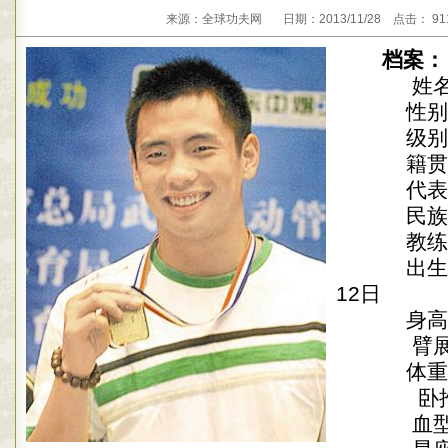
来源：全球功夫网 日期：2013/11/28 点击： 9
档案：
姓名：
性别：
级别： 
籍贯
代表：
民族：
教练：
出生年月
12日
身高：
臂展：
体重： 
卧推：
血型：