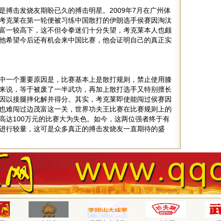
是搏击发烧友期盼已久的搏击明星。2009年7月在广州体
考克莱在第一轮便被习练中国散打的伊朗选手侯赛因淘汰
富一较高下，这不但令拳迷们十分失望，考克莱本人也颇
他希望今后还有机会来中国比赛，他会证明自己的真正实
中一个重要原因是，比赛基本上是散打规则，禁止使用膝
来说，等于被废了一半武功，再加上散打选手又特别擅长
因以接腿摔化解并得分。其实，考克莱即使能闯过侯赛因
也难闯过边茂富这一关，世界功夫王比赛在比赛规则上的
高达100万元的比赛大为失色。如今，这两位强者终于有
进行较量，这可是众多真正的搏击发烧友一直期待的盛