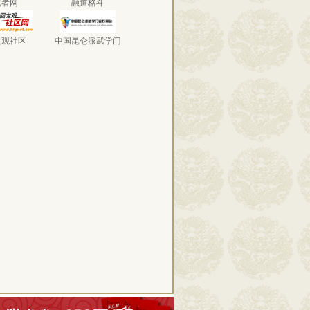
武者网
融道格斗
龙观社区
中国昆仑派武学门