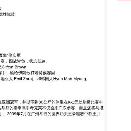
位
UL 优胜战绩
“魔象”张庆军
比赛，四战皆负，状态低迷。
ton Brown
赛中，输给伊朗散打老将侯赛因
 Emil Zoraj、和韩国人Hyun Man Myung。
1亚洲冠军，并以不到80公斤的体重在K-1无差别级比赛中
名鼎鼎的泰拳高手考克莱不仅会来广东参赛，而且还将与堪
高手、2009年7月在广州举行的世界功夫王争霸赛中称王并