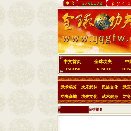
中文首页
全球功夫
中
ENGLISH
KUNGFU
CHIN
武术秘笈
欢乐武林
民族文化
武医
功夫商城
功夫文化
武术健身
防身
金榜题名