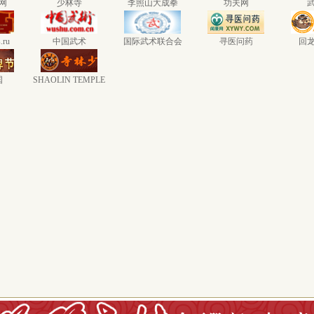
网
少林寺
李照山大成拳
功夫网
.ru
中国武术
国际武术联合会
寻医问药
回
国
SHAOLIN TEMPLE