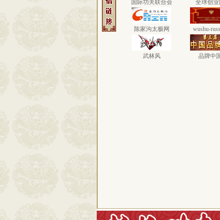
国际功夫联合会
全球创业
陈家沟太极网
wushu-russ
武林风
品牌中