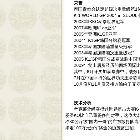
荣誉
泰国泰拳会认定超级次重量级第1
K-1 WORLD GP 2004 in SEO
2008年IKKC泰拳世界冠军
2007年欧洲K1gp亚军
2005年亚洲K1GP亚军
2004年K1GP韩国分站赛冠军
2003年泰国加隆喃重量级冠军
2003年泰国加隆喃次重量级冠军
2005 K1/GP韩国分战赛战胜中国
2009年复出后所经历的四场国际
其中，6月牙买加泰拳赛中，战数负Clif
7月在中国举行的世界功夫王争霸
10月份和11月份又接连输给了克罗地亚人
技术分析
考克莱曾经夺得过世界搏击大赛K-
屡屡KO比自己重得多的对手，这位大
称80公斤级“国内一哥”的广东散打队
捧走100万元冠军奖金的边茂富过招。