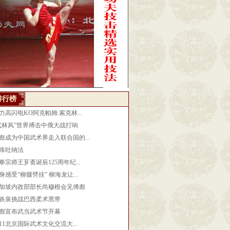
排行榜
力高闪电KO阿克帕姆.索克林...
武林风”世界搏击中俄大战打响
彪成为中国武术界走入联合国的...
殊吐纳法
拳宗师王芗斋诞辰125周年纪...
身感受“柳腿劈挂” 柳海龙让...
加坡内政部部长尚穆根会见傅彪
铁泉挑战巴西柔术黑带
彪宣布武当武术节开幕
011北京国际武术文化交流大...