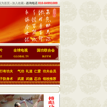
设为首页
-
加入收藏
- 咨询电话
010-84991089
片
全球电视
国功联合会
RE
GLOBAL TV
IKFFM
行有功夫
气功
礼道
仁爱
功夫会员
子防身术
武星
武德
忍功
馆校推荐