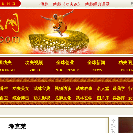
·傅彪
·傅彪《功夫论》
·傅彪经典语录
国功夫
功夫视频
全球创业
全球新闻
功夫图
A KUNGFU
VIDEO
ENTREPRESHIP
NEWS
PICTU
养生
功夫美女
武林宝典
视频访谈
武林赛事
名人堂
跟我学
行
自卫
综合搏击
功夫影视
龙狮文化
武林玄学
图片库
兵器库
女
考克莱