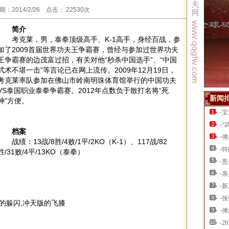
2014/2/26 点击： 22530次
简介
考克莱，男，泰拳顶级高手、K-1高手，身经百战，参
加了2009首届世界功夫王争霸赛，曾经与参加过世界功夫
王争霸赛的边茂富过招，有关对他“秒杀中国选手”、“中国
武术不堪一击”等言论已在网上流传。2009年12月19日，
考克莱率队参加在佛山市岭南明珠体育馆举行的中国功夫
VS泰国职业泰拳争霸赛。2012年点数负于散打名将“死
新闻
神”方便。
·
宝
·
“
档案
·
傅
战绩：13战/8胜/4败/1平/2KO（K-1）、117战/82
·
特
胜/31败/4平/13KO（泰拳）
·
意
·
亲
·
新
·
张
的躲闪,冲天版的飞膝
·
傅
·
2