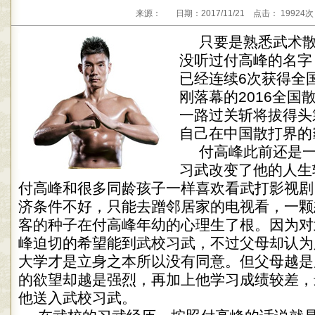
来源： 日期：2017/11/21 点击： 19924
只要是熟悉武术
没听过付高峰的名字，
已经连续6次获得全
刚落幕的2016全国
一路过关斩将拔得头
自己在中国散打界的
付高峰此前还是
习武改变了他的人生
付高峰和很多同龄孩子一样喜欢看武打影视剧
济条件不好，只能去蹭邻居家的电视看，一颗
客的种子在付高峰年幼的心理生了根。因为对
峰迫切的希望能到武校习武，不过父母却认为
大学才是立身之本所以没有同意。但父母越是
的欲望却越是强烈，再加上他学习成绩较差，
他送入武校习武。