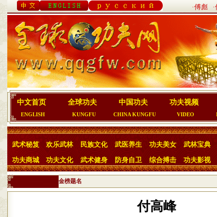
·傅彪
中文首页
全球功夫
中国功夫
功夫视频
ENGLISH
KUNGFU
CHINA KUNGFU
VIDEO
武术秘笈
欢乐武林
民族文化
武医养生
功夫美女
武林宝典
功夫商城
功夫文化
武术健身
防身自卫
综合搏击
功夫影视
金榜题名
付高峰