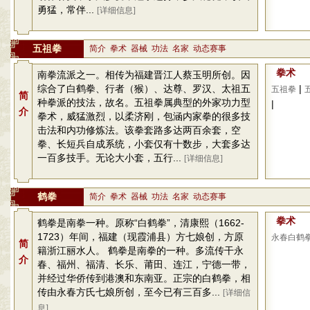
勇猛，常伴...
[详细信息]
五祖拳
简介
拳术
器械
功法
名家
动态赛事
拳术
南拳流派之一。相传为福建晋江人蔡玉明所创。因
综合了白鹤拳、行者（猴）、达尊、罗汉、太祖五
|
五祖拳
简
种拳派的技法，故名。五祖拳属典型的外家功力型
|
介
拳术，威猛激烈，以柔济刚，包涵内家拳的很多技
击法和内功修炼法。该拳套路多达两百余套，空
拳、长短兵自成系统，小套仅有十数步，大套多达
一百多技手。无论大小套，五行...
[详细信息]
鹤拳
简介
拳术
器械
功法
名家
动态赛事
拳术
鹤拳是南拳一种。原称“白鹤拳”，清康熙（1662-
1723）年间，福建（现霞浦县）方七娘创，方原
永春白鹤
简
籍浙江丽水人。 鹤拳是南拳的一种。多流传干永
介
春、福州、福清、长乐、莆田、连江，宁德一带，
并经过华侨传到港澳和东南亚。正宗的白鹤拳，相
传由永春方氏七娘所创，至今已有三百多...
[详细信
息]