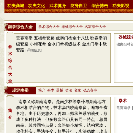
功夫商城
功夫文化
武术健身
防身自卫
综合搏击
功夫影视
南拳综合大全
拳术综合大全
器械综合大全
名家综合大全
器械综
竞赛南拳 五祖拳套路 虎鹤门擒拿十八法 咏春拳初
级套路 小梅花拳 金水门拳初级技术 金水门拳中级
猛虎出林
多>>
拳
套路
[详细信息]
术
综
合
大
全
规定南拳
简介
拳术
器械
功法
名家
动态赛事
拳术
南拳又称湖南南拳。是南少林等拳种与湖南地方
拳种相结合的产物，技术套路较南拳多，遍布全省
|
竞赛南拳
简
各地。由于历史悠久，再加上师承关系的演变，形
介
成了多种打法，但多数套路仍具有同一特点，总属
南拳。其共同特点是：套路短小精悍，结构紧凑，
动作朴实，手法多变，短手连打，步法稳健，攻击