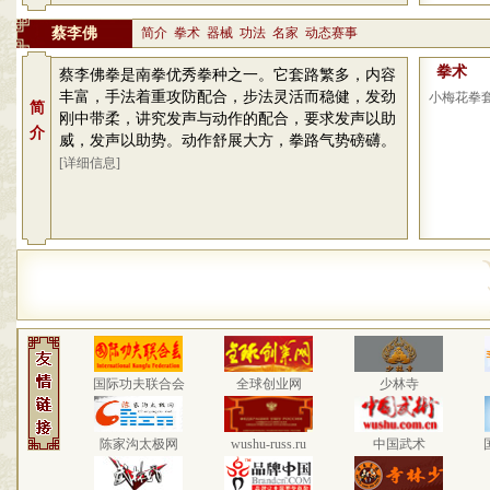
蔡李佛
简介
拳术
器械
功法
名家
动态赛事
拳术
蔡李佛拳是南拳优秀拳种之一。它套路繁多，内容
丰富，手法着重攻防配合，步法灵活而稳健，发劲
小梅花拳
简
刚中带柔，讲究发声与动作的配合，要求发声以助
介
威，发声以助势。动作舒展大方，拳路气势磅礴。
[详细信息]
国际功夫联合会
全球创业网
少林寺
陈家沟太极网
wushu-russ.ru
中国武术