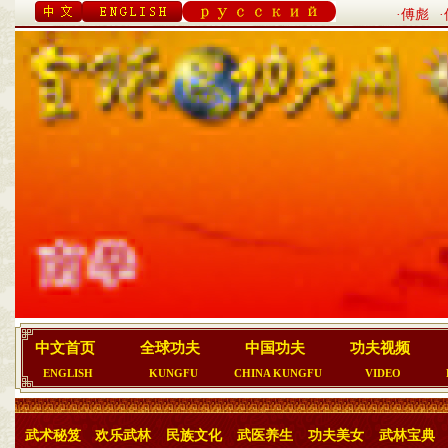
·傅彪
中文首页
全球功夫
中国功夫
功夫视频
ENGLISH
KUNGFU
CHINA KUNGFU
VIDEO
武术秘笈
欢乐武林
民族文化
武医养生
功夫美女
武林宝典