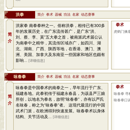
洪拳
简介
拳术
器械
功法
名家
动态赛事
拳术
洪家拳 南拳拳种之一。俗称洪拳，相传已有300多
年的发展历史，在广东流传甚广，是广东“洪、
虎鹤门擒
简
刘、蔡、李、莫”五大拳之首，被南派武术届公认
介
为南拳中之精华，其流传区域亦广，如四川、湖
北、湖南、广西、陕西等地，在香港、澳门、澳
洲、美国、加拿大及东南亚一些国家和地区也颇有
影响...
[详细信息]
咏春拳
简介
拳术
器械
功法
名家
动态赛事
拳术
咏春拳是中国拳术的南拳之一，早年流行于广东、
福建各地。此拳初传于福建永春县，为该县严三娘
咏春拳 寻
简
所创，以地名为拳名，故明“咏春拳”，亦有以严氏
咏春拳口
介
名咏春，称之为“咏春拳”者。 这现代最流行的中国
武术门派，在欧洲得到快速发展。咏春拳术以身体
结构、关节活动及...
[详细信息]