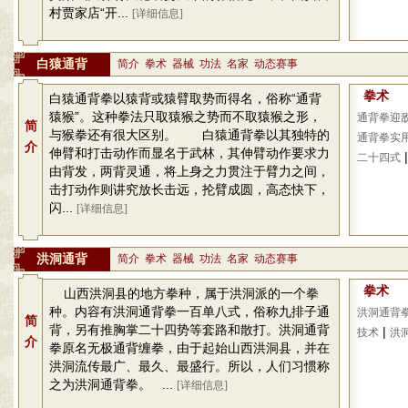
村贾家店“开...
[详细信息]
白猿通背
简介
拳术
器械
功法
名家
动态赛事
拳术
白猿通背拳以猿背或猿臂取势而得名，俗称“通背
猿猴”。这种拳法只取猿猴之势而不取猿猴之形，
通背拳迎
简
与猴拳还有很大区别。 白猿通背拳以其独特的
通背拳实
介
伸臂和打击动作而显名于武林，其伸臂动作要求力
|
二十四式
由背发，两背灵通，将上身之力贯注于臂力之间，
击打动作则讲究放长击远，抡臂成圆，高态快下，
闪...
[详细信息]
洪洞通背
简介
拳术
器械
功法
名家
动态赛事
拳术
山西洪洞县的地方拳种，属于洪洞派的一个拳
种。内容有洪洞通背拳一百单八式，俗称九排子通
洪洞通背
简
背，另有推胸掌二十四势等套路和散打。洪洞通背
|
技术
洪
介
拳原名无极通背缠拳，由于起始山西洪洞县，并在
洪洞流传最广、最久、最盛行。所以，人们习惯称
之为洪洞通背拳。 ...
[详细信息]