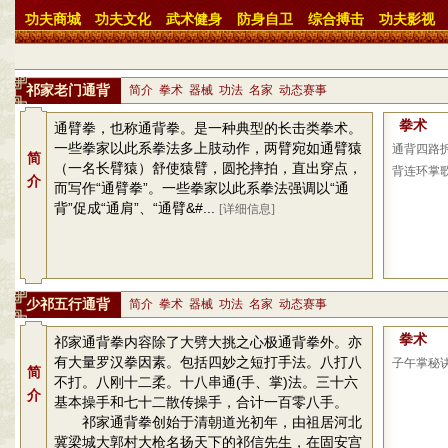
功夫商城
功夫文化
武术健身
防身自卫
综合搏击
功夫影视
祁家老门通背
简介
拳术
器械
功法
名家
动态赛事
拳术
通臂拳，也称通背拳。是一种典型的长击类拳术。
一些拳家以此系拳法多上肢动作，两臂宛如通臂猿
通背四路
简
（一名长臂猿）舒使猿臂，圆抡摔拍，直出穿点，
背连环掌
介
而写作“通臂拳”。一些拳家以此系拳法强调以“通
背”促成“通肩”、“通臂&#...
[详细信息]
少祁五行通背
简介
拳术
器械
功法
名家
动态赛事
拳术
祁家通背拳内容除了大劈大挑之心极通背拳外。亦
有大量罗汉拳因素。包括四妙之短打手法。八打八
子午掌秘
简
不打。八刚十二柔。十八串通(手、掌)法。三十六
介
基本操手和七十二散传操手，合计一百零八手。
祁家通背拳创始于清朝道光初年，由祖居河北
冀梁城大郭村大枪名扬天下的祁信先生，在固安宫