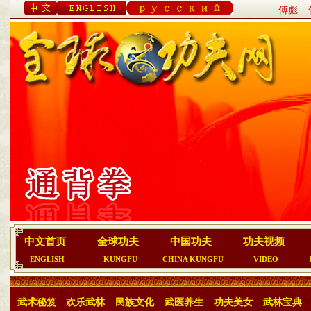
·傅彪
中文首页
全球功夫
中国功夫
功夫视频
ENGLISH
KUNGFU
CHINA KUNGFU
VIDEO
武术秘笈
欢乐武林
民族文化
武医养生
功夫美女
武林宝典