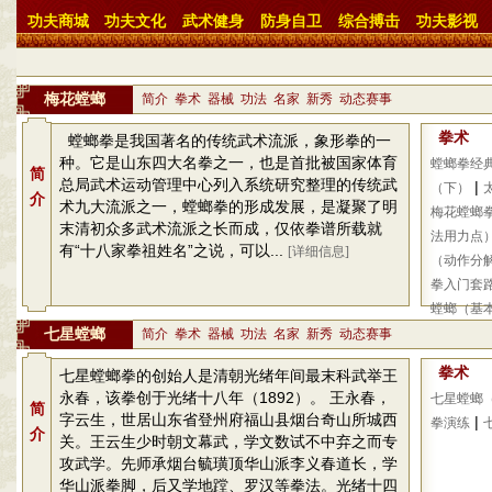
功夫商城
功夫文化
武术健身
防身自卫
综合搏击
功夫影视
梅花螳螂
简介
拳术
器械
功法
名家
新秀
动态赛事
拳术
螳螂拳是我国著名的传统武术流派，象形拳的一
种。它是山东四大名拳之一，也是首批被国家体育
螳螂拳经
简
总局武术运动管理中心列入系统研究整理的传统武
|
（下）
介
术九大流派之一，螳螂拳的形成发展，是凝聚了明
梅花螳螂
末清初众多武术流派之长而成，仅依拳谱所载就
法用力点
有“十八家拳祖姓名”之说，可以...
[详细信息]
（动作分
拳入门套
螳螂（基
七星螳螂
简介
拳术
器械
功法
名家
新秀
动态赛事
拳术
七星螳螂拳的创始人是清朝光绪年间最末科武举王
永春，该拳创于光绪十八年（1892）。 王永春，
七星螳螂
简
字云生，世居山东省登州府福山县烟台奇山所城西
|
拳演练
介
关。王云生少时朝文幕武，学文数试不中弃之而专
攻武学。先师承烟台毓璜顶华山派李义春道长，学
华山派拳脚，后又学地蹚、罗汉等拳法。光绪十四