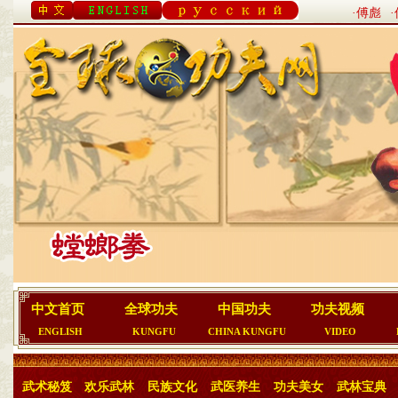
·傅彪
中文首页
全球功夫
中国功夫
功夫视频
ENGLISH
KUNGFU
CHINA KUNGFU
VIDEO
武术秘笈
欢乐武林
民族文化
武医养生
功夫美女
武林宝典