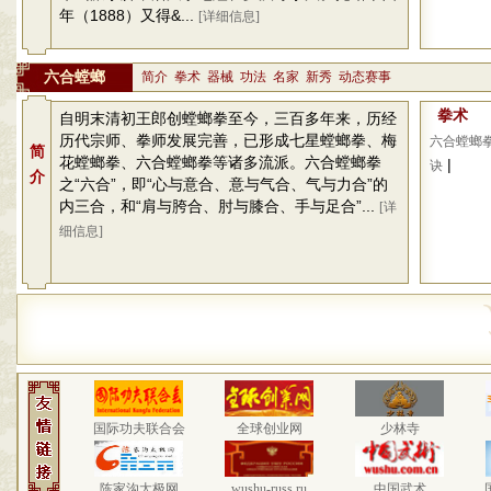
年（1888）又得&...
[详细信息]
六合螳螂
简介
拳术
器械
功法
名家
新秀
动态赛事
拳术
自明末清初王郎创螳螂拳至今，三百多年来，历经
历代宗师、拳师发展完善，已形成七星螳螂拳、梅
六合螳螂
简
花螳螂拳、六合螳螂拳等诸多流派。六合螳螂拳
|
诀
介
之“六合”，即“心与意合、意与气合、气与力合”的
内三合，和“肩与胯合、肘与膝合、手与足合”...
[详
细信息]
国际功夫联合会
全球创业网
少林寺
陈家沟太极网
wushu-russ.ru
中国武术