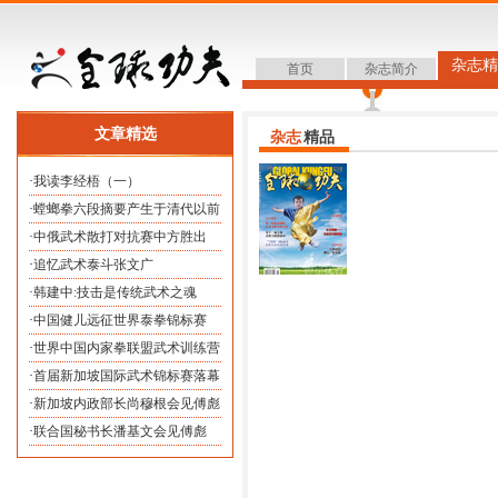
杂志精
首页
杂志简介
文章精选
杂志
精品
·
我读李经梧（一）
·
螳螂拳六段摘要产生于清代以前
·
中俄武术散打对抗赛中方胜出
·
追忆武术泰斗张文广
·
韩建中:技击是传统武术之魂
·
中国健儿远征世界泰拳锦标赛
·
世界中国内家拳联盟武术训练营
·
首届新加坡国际武术锦标赛落幕
·
新加坡内政部长尚穆根会见傅彪
·
联合国秘书长潘基文会见傅彪