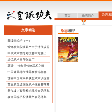
杂志精
首页
杂志简介
文章精选
杂志
精品
·
我读李经梧（一）
·
螳螂拳六段摘要产生于清代以前
·
中俄武术散打对抗赛中方胜出
·
追忆武术泰斗张文广
·
韩建中:技击是传统武术之魂
·
中国健儿远征世界泰拳锦标赛
·
世界中国内家拳联盟武术训练营
·
首届新加坡国际武术锦标赛落幕
·
新加坡内政部长尚穆根会见傅彪
·
联合国秘书长潘基文会见傅彪