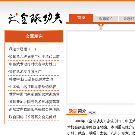
首页
杂志简介
杂志精
文章精选
·
我读李经梧（一）
·
螳螂拳六段摘要产生于清代以前
·
中俄武术散打对抗赛中方胜出
·
追忆武术泰斗张文广
·
韩建中:技击是传统武术之魂
·
中国健儿远征世界泰拳锦标赛
·
世界中国内家拳联盟武术训练营
·
首届新加坡国际武术锦标赛落幕
·
新加坡内政部长尚穆根会见傅彪
杂志
简介
·
联合国秘书长潘基文会见傅彪
2009年《全球功夫》杂志创刊，中国
术协会副主席傅彪任总编。本刊重点推介
少林、武当、峨嵋、太极、八卦、形意、