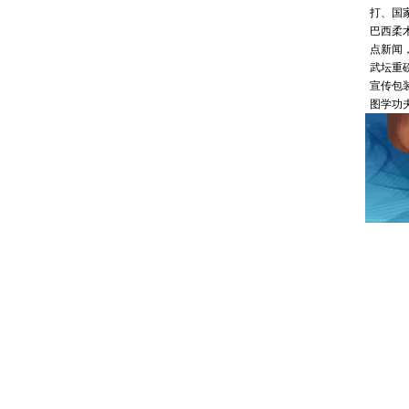
打、国
巴西柔
点新闻
武坛重
宣传包
图学功夫