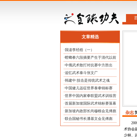
文章精选
·
我读李经梧（一）
·
螳螂拳六段摘要产生于清代以前
·
中俄武术散打对抗赛中方胜出
·
追忆武术泰斗张文广
·
韩建中:技击是传统武术之魂
·
中国健儿远征世界泰拳锦标赛
·
世界中国内家拳联盟武术训练营
·
首届新加坡国际武术锦标赛落幕
·
新加坡内政部长尚穆根会见傅彪
杂志
·
联合国秘书长潘基文会见傅彪
2
术协会
少林、