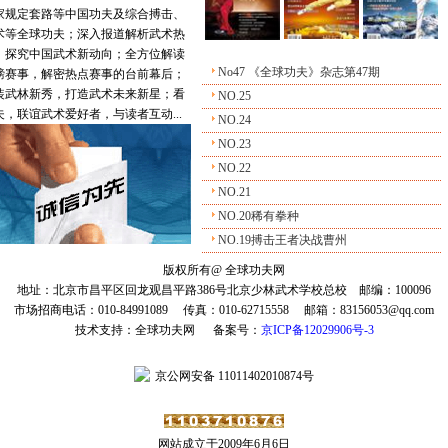
家规定套路等中国功夫及综合搏击、
术等全球功夫；深入报道解析武术热
，探究中国武术新动向；全方位解读
No47 《全球功夫》杂志第47期
磅赛事，解密热点赛事的台前幕后；
装武林新秀，打造武术未来新星；看
NO.25
，联谊武术爱好者，与读者互动...
NO.24
NO.23
NO.22
NO.21
NO.20稀有拳种
NO.19搏击王者决战曹州
版权所有@ 全球功夫网
地址：北京市昌平区回龙观昌平路386号北京少林武术学校总校 邮编：100096
市场招商电话：010-84991089 传真：010-62715558 邮箱：83156053@qq.com
技术支持：全球功夫网 备案号：
京ICP备12029906号-3
京公网安备 11011402010874号
网站成立于2009年6月6日