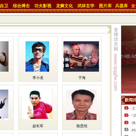
自卫
综合搏击
功夫影视
龙狮文化
武林玄学
图片库
兵器库
女
李小龙
于海
新闻
·
宝
·
“
·
傅
赵长军
陈思坦
·
特