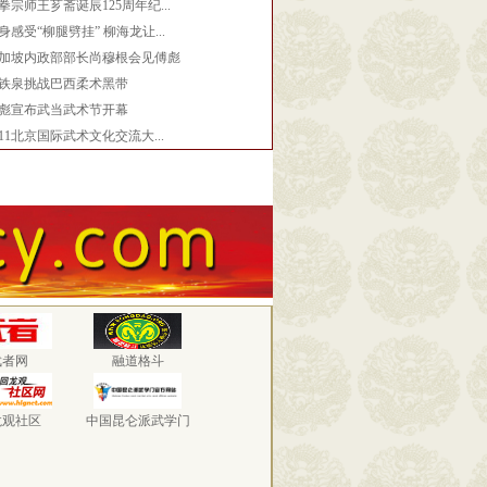
拳宗师王芗斋诞辰125周年纪...
身感受“柳腿劈挂” 柳海龙让...
加坡内政部部长尚穆根会见傅彪
铁泉挑战巴西柔术黑带
彪宣布武当武术节开幕
011北京国际武术文化交流大...
武者网
融道格斗
龙观社区
中国昆仑派武学门