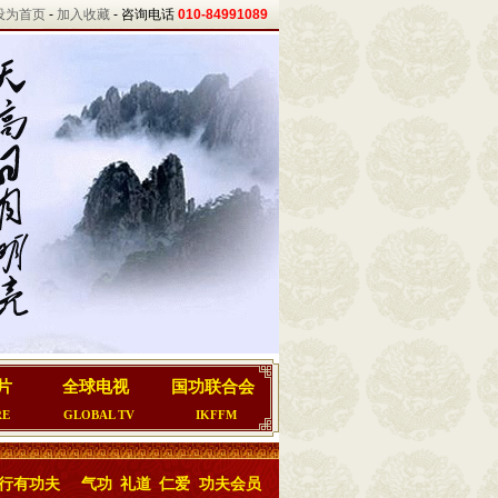
设为首页
-
加入收藏
- 咨询电话
010-84991089
片
全球电视
国功联合会
RE
GLOBAL TV
IKFFM
行有功夫
气功
礼道
仁爱
功夫会员