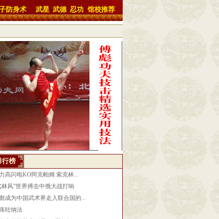
子防身术
武星
武德
忍功
馆校推荐
排行榜
力高闪电KO阿克帕姆.索克林...
武林风”世界搏击中俄大战打响
彪成为中国武术界走入联合国的...
殊吐纳法