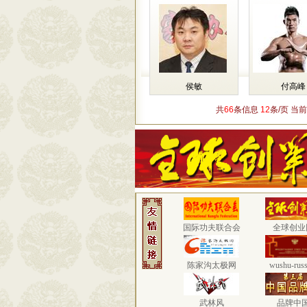
侯敏
付高峰
共
66
条信息
12
条/页 当前
国际功夫联合会
全球创业
陈家沟太极网
wushu-russ
武林风
品牌中