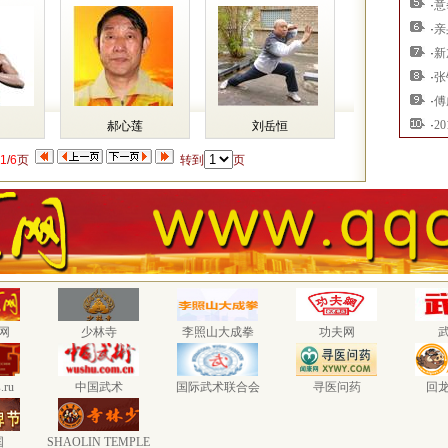
·
意
·
亲
·
新
·
张
·
傅
·
2
郝心莲
刘岳恒
1
/
6
页
转到
页
网
少林寺
李照山大成拳
功夫网
.ru
中国武术
国际武术联合会
寻医问药
回
国
SHAOLIN TEMPLE