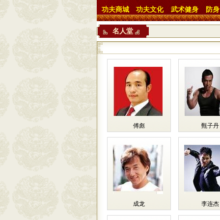
功夫商城
功夫文化
武术健身
防身
名人堂
傅彪
甄子丹
成龙
李连杰