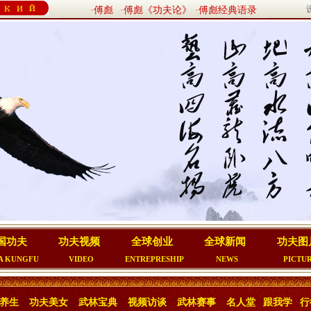
·傅彪
·傅彪《功夫论》
·傅彪经典语录
国功夫
功夫视频
全球创业
全球新闻
功夫图
A KUNGFU
VIDEO
ENTREPRESHIP
NEWS
PICTU
养生
功夫美女
武林宝典
视频访谈
武林赛事
名人堂
跟我学
行