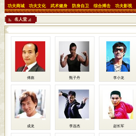
功夫商城
功夫文化
武术健身
防身自卫
综合搏击
功夫影视
名人堂
傅彪
甄子丹
李小龙
成龙
李连杰
赵长军