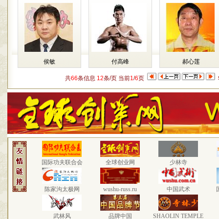
侯敏
付高峰
郝心莲
共
66
条信息
12
条/页 当前
1
/
6
页
国际功夫联合会
全球创业网
少林寺
陈家沟太极网
wushu-russ.ru
中国武术
武林风
品牌中国
SHAOLIN TEMPLE