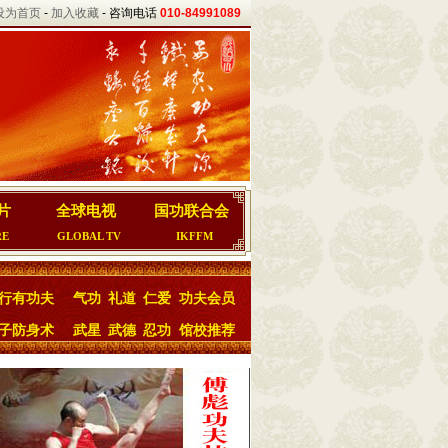
设为首页
-
加入收藏
- 咨询电话
010-84991089
片
全球电视
国功联合会
RE
GLOBAL TV
IKFFM
行有功夫
气功
礼道
仁爱
功夫会员
子防身术
武星
武德
忍功
馆校推荐