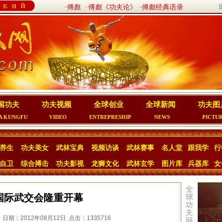
·傅彪
·傅彪《功夫论》
·傅彪经典语录
国功夫
功夫视频
全球创业
全球新闻
功夫图
A KUNGFU
VIDEO
ENTREPRESHIP
NEWS
PICTU
养生
功夫美女
武林宝典
视频访谈
武林赛事
名人堂
跟我学
行
自卫
综合搏击
功夫影视
龙狮文化
武林玄学
图片库
兵器库
女
国际武交会隆重开幕
日期：2012年08月12日 点击：1335716