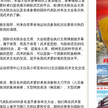
上举办的，本届大会从赛事组织上更加规范，赛事规模上更
爱好者们提供展示精彩武艺的平台。欧洲功夫联合会主席
功夫联合会以及全体参赛的国外代表队对本次大会表示热
中国武术的了解。
俊生致辞，对来自世界各地运动员参加此次比赛表示热烈
取得好成绩。
、国际功夫联合会主席、大会组委会执行主席傅彪致开幕
，属于体育、而高于体育！武术是思想、与肢体语言的结
技能的结合，是一项、提振全人类、精神意志的科学技术。
族的思想，武术的振兴，可以提振一个国家的民族精神。
国武术文化的交流、提升各国武术爱好者的竞技水平。
运动管理中心主任高小军宣布2012北京国际武术文化交流
表演，数百名外国武术爱好者表演春秋大刀节目《八百春
表演的集体南拳，大型绝技表演《梅花桩》、大型武舞
支代表队的4000多名选手参加本次大会，他们将在武术套
项目上展开为期三天的比赛和交流，期间还将举办国际功