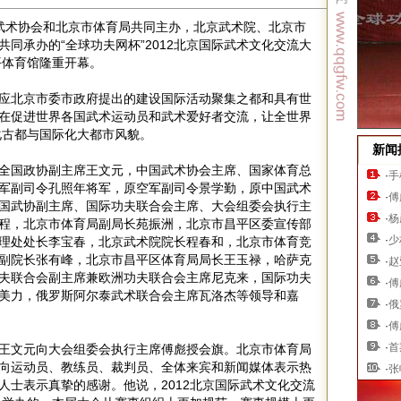
中国武术协会和北京市体育局共同主办，北京武术院、北京市
同承办的“全球功夫网杯”2012北京国际武术文化交流大
平体育馆隆重开幕。
应北京市委市政府提出的建设国际活动聚集之都和具有世
在促进世界各国武术运动员和武术爱好者交流，让全世界
化古都与国际化大都市风貌。
新闻
全国政协副主席王文元，中国武术协会主席、国家体育总
·
手
军副司令孔照年将军，原空军副司令景学勤，原中国武术
·
傅
国武协副主席、国际功夫联合会主席、大会组委会执行主
·
杨
程，北京市体育局副局长苑振洲，北京市昌平区委宣传部
·
少
理处处长李宝春，北京武术院院长程春和，北京市体育竞
副院长张有峰，北京市昌平区体育局局长王玉禄，哈萨克
·
赵
夫联合会副主席兼欧洲功夫联合会主席尼克来，国际功夫
·
傅
美力，俄罗斯阿尔泰武术联合会主席瓦洛杰等领导和嘉
·
俄
·
傅
·
首
王文元向大会组委会执行主席傅彪授会旗。北京市体育局
向运动员、教练员、裁判员、全体来宾和新闻媒体表示热
·
张
人士表示真挚的感谢。他说，2012北京国际武术文化交流