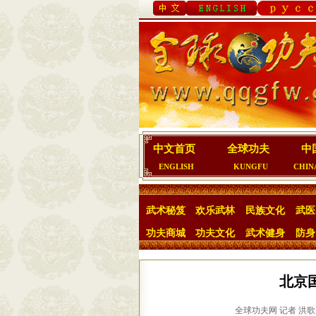
中文首页
全球功夫
中
ENGLISH
KUNGFU
CHIN
武术秘笈
欢乐武林
民族文化
武医
功夫商城
功夫文化
武术健身
防身
北京
全球功夫网 记者 洪歌 