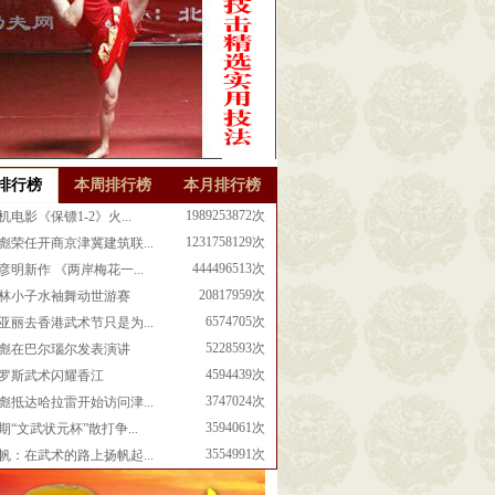
排行榜
本周排行榜
本月排行榜
1989253872次
机电影《保镖1-2》火...
1231758129次
彪荣任开商京津冀建筑联...
444496513次
彦明新作 《两岸梅花一...
20817959次
林小子水袖舞动世游赛
6574705次
亚丽去香港武术节只是为...
5228593次
彪在巴尔瑙尔发表演讲
4594439次
罗斯武术闪耀香江
3747024次
彪抵达哈拉雷开始访问津...
3594061次
期“文武状元杯”散打争...
3554991次
帆：在武术的路上扬帆起...