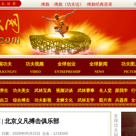
·傅彪
·傅彪《功夫论》
·傅彪经典语录
国功夫
功夫视频
全球创业
全球新闻
功夫图
A KUNGFU
VIDEO
ENTREPRESHIP
NEWS
PICTU
养生
功夫美女
武林宝典
视频访谈
武林赛事
名人堂
跟我学
行
自卫
综合搏击
功夫影视
龙狮文化
武林玄学
图片库
兵器库
女
 | 北京义凡搏击俱乐部
日期：2026年05月22日 点击：1218345