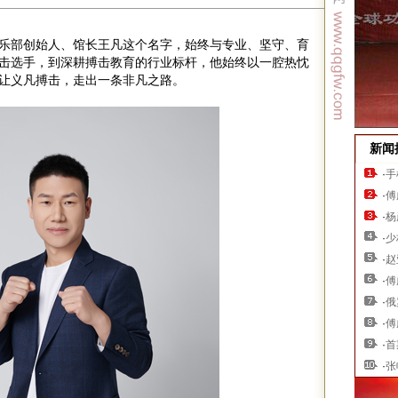
乐部创始人、馆长王凡这个名字，始终与专业、坚守、育
击选手，到深耕搏击教育的行业标杆，他始终以一腔热忱
让义凡搏击，走出一条非凡之路。
新闻
·
手
·
傅
·
杨
·
少
·
赵
·
傅
·
俄
·
傅
·
首
·
张