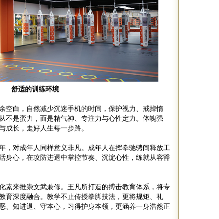
舒适的训练环境
余空白，自然减少沉迷手机的时间，保护视力、戒掉惰
从不是蛮力，而是精气神、专注力与心性定力。体魄强
与成长，走好人生每一步路。
年，对成年人同样意义非凡。成年人在挥拳驰骋间释放工
活身心，在攻防进退中掌控节奏、沉淀心性，练就从容豁
化素来推崇文武兼修。王凡所打造的搏击教育体系，将专
教育深度融合。教学不止传授拳脚技法，更将规矩、礼
恶、知进退、守本心，习得护身本领，更涵养一身浩然正