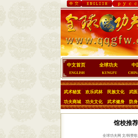
中文首页
全球功夫
中
ENGLISH
KUNGFU
CHIN
武术秘笈
欢乐武林
民族文化
武医
功夫商城
功夫文化
武术健身
防身
馆校推荐
全球功夫网 文/韩赞歌 