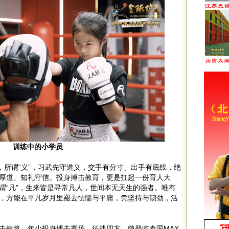
训练中的小学员
，所谓“义”，习武先守道义，交手有分寸、出手有底线，绝
厚道、知礼守信。投身搏击教育，更是扛起一份育人大
谓“凡”，生来皆是寻常凡人，世间本无天生的强者。唯有
，方能在平凡岁月里褪去怯懦与平庸，凭坚持与韧劲，活
击健将，年少投身搏击赛场，征战四方。曾登临泰国MAX