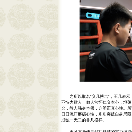
之所以取名“义凡搏击”，王凡表示
不恃力欺人；做人常怀仁义本心，坦荡
义，教人强身本领，亦塑正直心性。所
日日流汗磨砺心性，步步突破自身局限
成独一无二的非凡模样。
王凡本身便是战功赫赫的实力派搏