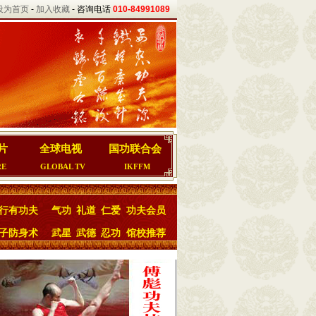
设为首页
-
加入收藏
- 咨询电话
010-84991089
片
全球电视
国功联合会
RE
GLOBAL TV
IKFFM
行有功夫
气功
礼道
仁爱
功夫会员
子防身术
武星
武德
忍功
馆校推荐