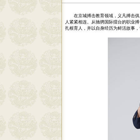
在京城搏击教育领域，义凡搏击俱
人紧紧相连。从驰骋国际擂台的职业搏
扎根育人，并以自身经历为鲜活故事，