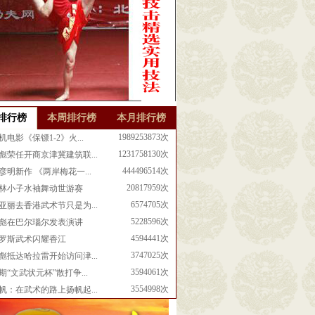
排行榜
本周排行榜
本月排行榜
1989253873次
机电影《保镖1-2》火...
1231758130次
彪荣任开商京津冀建筑联...
444496514次
彦明新作 《两岸梅花一...
20817959次
林小子水袖舞动世游赛
6574705次
亚丽去香港武术节只是为...
5228596次
彪在巴尔瑙尔发表演讲
4594441次
罗斯武术闪耀香江
3747025次
彪抵达哈拉雷开始访问津...
3594061次
期“文武状元杯”散打争...
3554998次
帆：在武术的路上扬帆起...