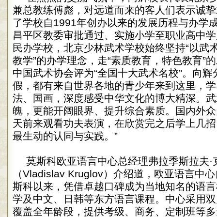
兼总教练傅彪，对远道而来的客人们表示诚挚
了学校自1991年创办以来的发展历程与办学
昌平区教委审批通过、实施小学至职业高中学
民办学校，北京少林武术学校始终坚持“以武
教学”的办学理念，走“素质教育，特色教育”
中国武术协会评为“全国十大武术名校”。向辉
假，都有来自世界各地的青少年来到这里，学
法、国画，深度感受中华文化的博大精深。武
魄，更能开阔眼界、提升综合素质。国内外众
天前来观看功夫表演，在欣赏完之后学上几招
最生动的认同与实践。”
莫斯科欧亚语言中心总经理弗拉季斯拉夫·
（Vladislav Kruglov）介绍道，欧亚语言
斯科以来，凭借卓越口碑成为当地知名的语言
学及中文、日韩等东方语言课程。中心采用双
覆盖全年龄段，提供考级、商务、定制班等多