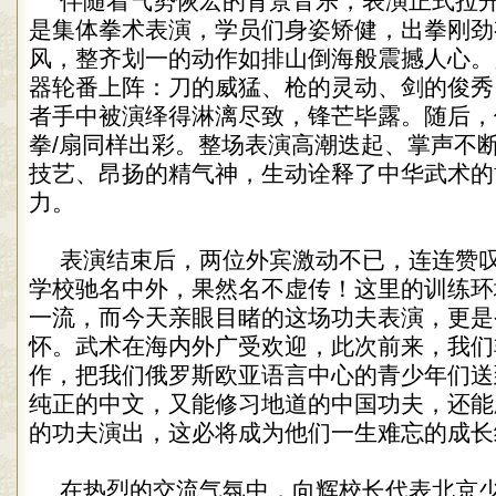
伴随着气势恢宏的背景音乐，表演正式拉
是集体拳术表演，学员们身姿矫健，出拳刚劲
风，整齐划一的动作如排山倒海般震撼人心。
器轮番上阵：刀的威猛、枪的灵动、剑的俊秀
者手中被演绎得淋漓尽致，锋芒毕露。随后，
拳/扇同样出彩。整场表演高潮迭起、掌声不
技艺、昂扬的精气神，生动诠释了中华武术的
力。
表演结束后，两位外宾激动不已，连连赞叹
学校驰名中外，果然名不虚传！这里的训练环
一流，而今天亲眼目睹的这场功夫表演，更是
怀。武术在海内外广受欢迎，此次前来，我们
作，把我们俄罗斯欧亚语言中心的青少年们送
纯正的中文，又能修习地道的中国功夫，还能
的功夫演出，这必将成为他们一生难忘的成长
在热烈的交流气氛中，向辉校长代表北京