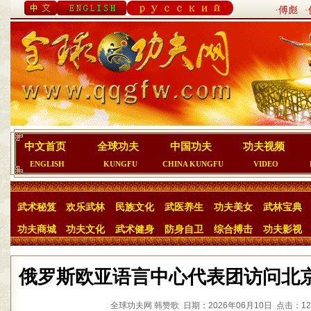
·傅彪
中文首页
全球功夫
中国功夫
功夫视频
ENGLISH
KUNGFU
CHINA KUNGFU
VIDEO
武术秘笈
欢乐武林
民族文化
武医养生
功夫美女
武林宝典
功夫商城
功夫文化
武术健身
防身自卫
综合搏击
功夫影视
俄罗斯欧亚语言中心代表团访问北
全球功夫网 韩赞歌 日期：2026年06月10日 点击：12