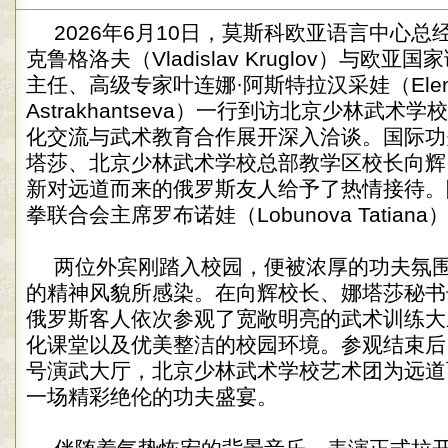
2026年6月10日，莫斯科欧亚语言中心总
克鲁格洛夫（Vladislav Kruglov）与欧
主任、高级专家叶连娜·阿斯特拉汉采娃（Elen
Astrakhantseva）一行到访北京少林武术
化交流与武术教育合作展开深入洽谈。国际功
塔莎、北京少林武术学校总部教学区校长向辉
新对远道而来的俄罗斯友人给予了热情接待。
拳联合会主席罗布诺娃（Lobunova Tatian
两位外宾刚踏入校园，便被浓厚的功夫氛
的精神风貌所感染。在向辉校长、娜塔莎秘书
俄罗斯客人依次参观了宽敞明亮的武术训练大
化课堂以及优美整洁的校园环境。参观结束后
号演武大厅，北京少林武术学校艺术团为远道
一场精彩绝伦的功夫盛宴。