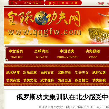
·傅彪
中文首页
全球功夫
中国功夫
功夫视频
ENGLISH
KUNGFU
CHINA KUNGFU
VIDEO
武术秘笈
欢乐武林
民族文化
武医养生
功夫美女
武林宝典
功夫商城
功夫文化
武术健身
防身自卫
综合搏击
功夫影视
俄罗斯功夫集训队在北少感受中
全球功夫网 韩赞歌 日期：2026年06月11日 点击：16