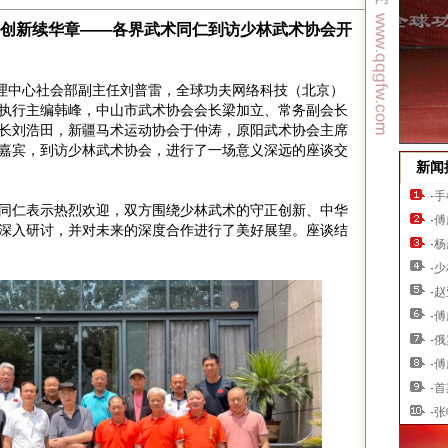
正创新续华章——各界武术同仁到访少林武术协会开
管理中心社会部副主任刘普雷，全球功夫网络科技（北京）
执行主编韩峰，中山市武术协会会长梁加立、常务副会长
长刘浩田，新疆马术运动协会于仲涛，原阳武术协会主席
嘉宾，到访少林武术协会，进行了一场意义深远的座谈交
新闻
·
手
同仁表示热烈欢迎，双方围绕少林武术的守正创新、中华
·
傅
深入研讨，并对未来的深度合作进行了美好展望。座谈结
·
杨
·
少
·
赵
·
傅
·
俄
·
傅
·
首
·
张