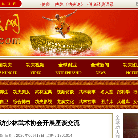
·傅彪
·傅彪《功夫论》
·傅彪经典语录
国功夫
功夫视频
全球创业
全球新闻
功夫图
A KUNGFU
VIDEO
ENTREPRESHIP
NEWS
PICTU
养生
功夫美女
武林宝典
视频访谈
武林赛事
名人堂
跟我学
行
自卫
综合搏击
功夫影视
龙狮文化
武林玄学
图片库
兵器库
女
访少林武术协会开展座谈交流
日期：2026年06月18日 点击：1801014