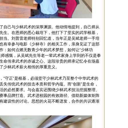
了自己与少林武术的深厚渊源。他动情地提到，自己师从
先生。在恩师的悉心栽培下，他打下了坚实的武学根基，
担当。刘普雷老师特别回忆道，当年正是吴斌老师一手培
也有幸参与电影《少林寺》的相关工作，亲身见证了这部
作：如何点燃无数青少年的武术梦想，如何让“少林功
老师感慨，从吴斌先生等老一辈武术家身上学到的不仅是拳
生命传承武术的赤诚之心。这段珍贵的师承记忆令在场嘉
了少林武术薪火相传的厚重意义。
，“守正”是根基，必须坚守少林武术乃至整个中华武术的
丢失传统武术的技击本质和哲学内蕴。而“创新”是生命，
活的必然要求。与会嘉宾还围绕少林武术技法挖掘整理、
赛事品牌打造、武术进校园的有效路径、借助新媒体矩阵
有建设性的讨论。思想的火花不断迸发，合作的共识逐渐