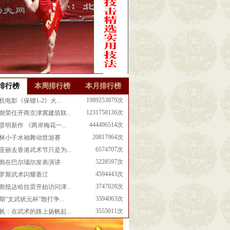
排行榜
本周排行榜
本月排行榜
1989253879次
机电影《保镖1-2》火...
1231758136次
彪荣任开商京津冀建筑联...
444496514次
彦明新作 《两岸梅花一...
20817964次
林小子水袖舞动世游赛
6574707次
亚丽去香港武术节只是为...
5228597次
彪在巴尔瑙尔发表演讲
4594443次
罗斯武术闪耀香江
3747028次
彪抵达哈拉雷开始访问津...
3594063次
期“文武状元杯”散打争...
3555011次
帆：在武术的路上扬帆起...