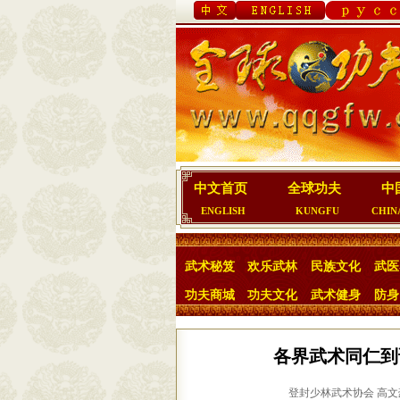
中文首页
全球功夫
中
ENGLISH
KUNGFU
CHIN
武术秘笈
欢乐武林
民族文化
武医
功夫商城
功夫文化
武术健身
防身
各界武术同仁到
登封少林武术协会 高文豪 