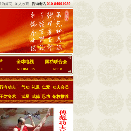
设为首页
-
加入收藏
- 咨询电话
010-84991089
片
全球电视
国功联合会
RE
GLOBAL TV
IKFFM
行有功夫
气功
礼道
仁爱
功夫会员
子防身术
武星
武德
忍功
馆校推荐