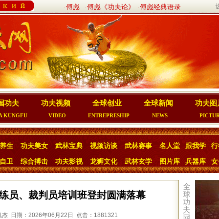
·傅彪
·傅彪《功夫论》
·傅彪经典语录
国功夫
功夫视频
全球创业
全球新闻
功夫图
A KUNGFU
VIDEO
ENTREPRESHIP
NEWS
PICTU
养生
功夫美女
武林宝典
视频访谈
武林赛事
名人堂
跟我学
行
自卫
综合搏击
功夫影视
龙狮文化
武林玄学
图片库
兵器库
女
击教练员、裁判员培训班登封圆满落幕
 日期：2026年06月22日 点击：1881321