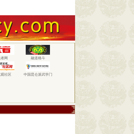
武者网
融道格斗
龙观社区
中国昆仑派武学门