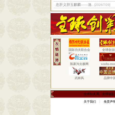
忠肝义胆玉麒麟——洛..
·
[
2026/7/29
]
国际功夫联合会
全球创业
陈家沟太极网
wushu-russ
武林风
品牌中
全球功夫网、全球创业
关于我们
免责声