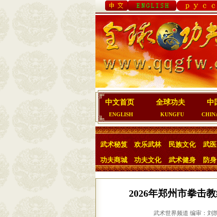
中文首页
全球功夫
中
ENGLISH
KUNGFU
CHIN
武术秘笈
欢乐武林
民族文化
武医
功夫商城
功夫文化
武术健身
防身
2026年郑州市拳
武术世界频道 编审：刘凯杰