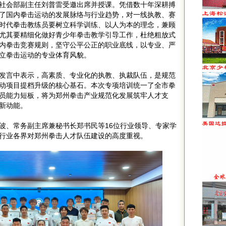
社会部副主任刘普雷受邀出席并授课。凭借数十年深耕搏
了国内拳击运动的发展脉络与行业趋势，对一线执教、赛
时代拳击教练员要树立科学训练、以人为本的理念，兼顾
尤其要精细化做好青少年拳击教学引导工作，杜绝粗放式
内拳击竞赛规则，坚守公平公正的职业底线，以专业、严
立拳击运动的专业体育风貌。
发言中表示，高素质、专业化的执教、执裁队伍，是规范
动项目提档升级的核心基石。本次专项培训统一了全市拳
员能力短板，将为郑州拳击产业规范化发展筑牢人才支
新动能。
波、常务副主席兼秘书长郑书民等16位行业领导、专家学
行业各界对郑州拳击人才队伍建设的高度重视。