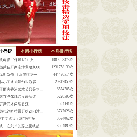
排行榜
本周排行榜
本月排行榜
1989253873次
机电影《保镖1-2》火...
1231758130次
彪荣任开商京津冀建筑联...
444496514次
彦明新作 《两岸梅花一...
20817959次
林小子水袖舞动世游赛
6574705次
亚丽去香港武术节只是为...
5228596次
彪在巴尔瑙尔发表演讲
4594441次
罗斯武术闪耀香江
3747026次
彪抵达哈拉雷开始访问津...
3594062次
期“文武状元杯”散打争...
3554999次
帆：在武术的路上扬帆起...