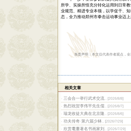
所学、实操所悟充分转化运用到日常教
业规范、精进专业本领，以学促干、知
态，全力推动郑州市拳击运动事业迈上
免责声明：本文仅代表作者观点，全
相关文章
三会合一举行武术交流..
·
[
2026/8/8
]
热烈祝贺李伟平先生儒..
·
[
2026/8/7
]
瑞龙收徒大典在北京隆..
·
[
2026/8/6
]
功夫传奇·第六届少林..
·
[
2026/7/29
]
欣赏耄耋著名书画家刘..
·
[
2026/7/29
]