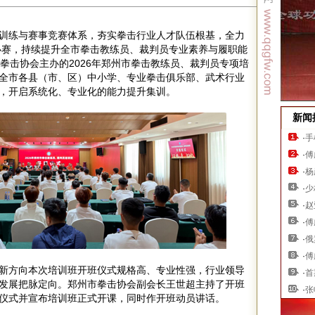
训练与赛事竞赛体系，夯实拳击行业人才队伍根基，全力
量办赛，持续提升全市拳击教练员、裁判员专业素养与履职能
州市拳击协会主办的2026年郑州市拳击教练员、裁判员专项培
全市各县（市、区）中小学、专业拳击俱乐部、武术行业
，开启系统化、专业化的能力提升集训。
新闻
·
手
·
傅
·
杨
·
少
·
赵
·
傅
·
俄
·
傅
新方向本次培训班开班仪式规格高、专业性强，行业领导
·
首
发展把脉定向。郑州市拳击协会副会长王世超主持了开班
·
张
仪式并宣布培训班正式开课，同时作开班动员讲话。