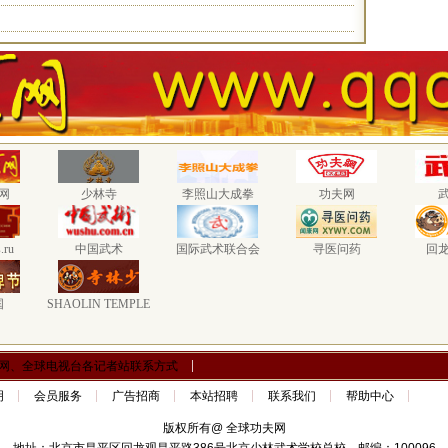
网
少林寺
李照山大成拳
功夫网
.ru
中国武术
国际武术联合会
寻医问药
回
国
SHAOLIN TEMPLE
网、全球电视台各记者站联系方式
明
会员服务
广告招商
本站招聘
联系我们
帮助中心
版权所有@ 全球功夫网