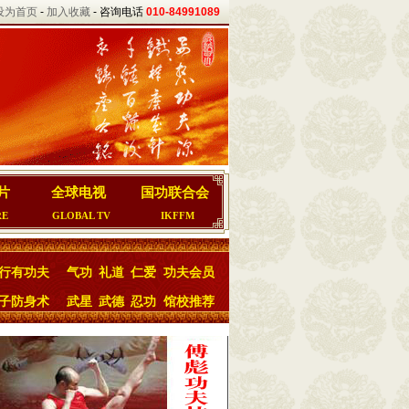
设为首页
-
加入收藏
- 咨询电话
010-84991089
片
全球电视
国功联合会
RE
GLOBAL TV
IKFFM
行有功夫
气功
礼道
仁爱
功夫会员
子防身术
武星
武德
忍功
馆校推荐