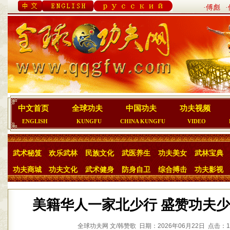
·傅彪
中文首页
全球功夫
中国功夫
功夫视频
ENGLISH
KUNGFU
CHINA KUNGFU
VIDEO
武术秘笈
欢乐武林
民族文化
武医养生
功夫美女
武林宝典
功夫商城
功夫文化
武术健身
防身自卫
综合搏击
功夫影视
美籍华人一家北少行 盛赞功夫少
全球功夫网 文/韩赞歌 日期：2026年06月22日 点击：1