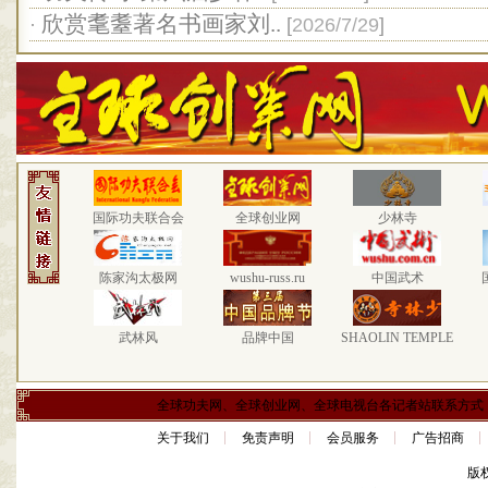
欣赏耄耋著名书画家刘..
·
[
2026/7/29
]
国际功夫联合会
全球创业网
少林寺
陈家沟太极网
wushu-russ.ru
中国武术
武林风
品牌中国
SHAOLIN TEMPLE
全球功夫网、全球创业网、全球电视台各记者站联系方式
关于我们
免责声明
会员服务
广告招商
版