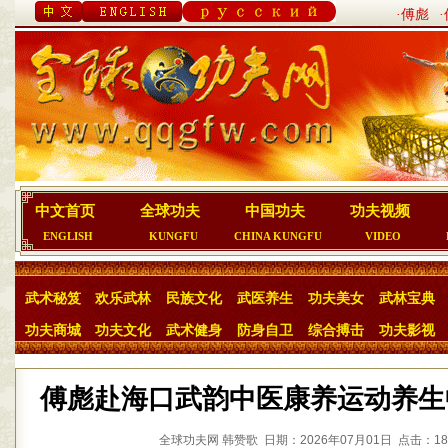
·傅彪
中文首页
全球功夫
中国功夫
功夫视频
ENGLISH
KUNGFU
CHINA KUNGFU
VIDEO
武术秘笈
欢乐武林
民族文化
武医养生
功夫美女
武林宝典
功夫商城
功夫文化
武术健身
防身自卫
综合搏击
功夫影视
傅彪赴海口武韵中医康养运动养生
全球功夫网 韩赞歌 日期：2026年07月01日 点击：18