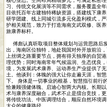
核心业态。空间布局精细多元，可满足私密理
习、传统文化展演等不同需求，服务覆盖全年
目依托百年古建独特稀缺资源，搭建线下康养
研学团建、线上同城引流多元化盈利模式，严
护相关规范，致力于打造海南文武双修、医养
旅康养标杆。
傅彪认真听取项目整体规划与运营思路后
出，海南区位独特，地处我国对外开放前沿，
上丝绸之路重要节点，拥有得天独厚的自贸港
理优势；同时海南常年气候温润、生态优良，
境，为发展武术康养、运动养生产业提供了无
土。他谈到：体魄的强大让你走遍天涯，智慧
下。 身体是一切事业的根基，智慧指引前行
恰兼顾强健体魄、启迪心智两大内核。长期以
术与康养深度融合，武术不止是擂台竞技，更
将传统功法、中医调理结合，顺应自然环境调
大众的健康路径。