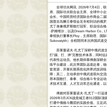
全球功夫网讯 2026年7月4日
席、国际功夫联合会主席、全球中小企
会长、中国民营经济国际合作商会二届
国普吉岛狮王拳馆会见专程到访的俄罗
尤丁身兼俄罗斯散打冠军、职业综合格
·萨姆维尔，以及Dream Harbor Co.,
拳馆执行董事长Ploy，主席助理、国际
Sukovatykh）全程陪同本次跨国武道
苏莱曼诺夫·扎尤丁深耕中俄武道
打“踢、打、摔”完整技术体系，同时
代表性运动员。他长期仰慕傅彪深耕全
练平台建设，此次率团队远道赴泰，核
套资源，开展长期系统化跨界武技训练
障；其二，主动承担中俄武道双向交流
荐本国散打、泰拳、综合格斗专业运动
术技术互通、人才互访常态化通道，以
傅彪对苏莱曼诺夫·扎尤丁一行远
2026年3月JCK战觉城王者012
打通中俄格斗圈层的实践价值。立足武