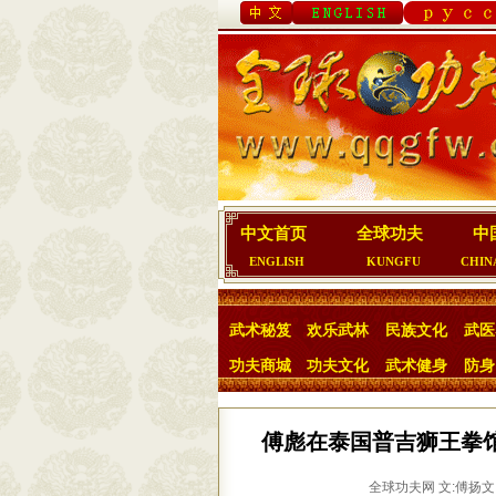
中文首页
全球功夫
中
ENGLISH
KUNGFU
CHIN
武术秘笈
欢乐武林
民族文化
武医
功夫商城
功夫文化
武术健身
防身
傅彪在泰国普吉狮王拳
全球功夫网 文:傅扬文 