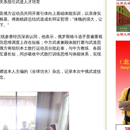
关系指引武道人才培育
及俄方运动员共同开展引体向上基础体能实训，以亲身实
根基。傅彪精辟总结武道成长辩证哲理：“体魄的强大，让
下。”
双线参赛经历深表认同，他表示，俄罗斯格斗选手普遍重视
防思维调度上存在短板；中方武者兼顾体能打磨与武道思
俄方将组织本土散打运动员分批赴泰，与中方教练、各国
互通长短，同步吸收中式散打训练思维与体能体系，实现
赠送本人主编的《全球功夫》杂志，记录本次中俄武道技
念。