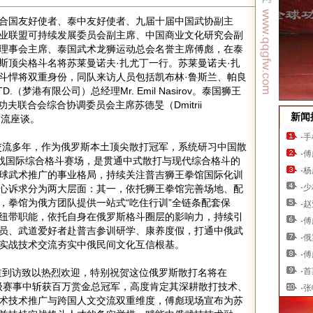
，联合国友好使者、泰中友好使者、九届十届中国武协副主
业联盟可持续发展委员会副主席、中国商业文化研究会副
理事会主席、泰国武术龙狮运动总会名誉主席傅彪，在泰
斯顶尖格斗名将苏莱曼诺夫·扎尤丁一行。苏莱曼诺夫·扎
斗悍将双重身份，同队来访人员包括凯布林·鲁斯兰、帕良
 LTD.（梦港有限公司）总经理Mr. Emil Nasirov。泰国狮王
功夫联合会综合协调委员会主席苏德旻（Dmitrii
新闻
交流座谈。
·
手
交流多年，作为俄罗斯本土顶尖散打冠军，系统研习中国散
·
傅
征战国际综合格斗赛场，是贯通中式散打与现代综合格斗的
·
杨
球武术推广的事业格局，持续关注普吉狮王拳馆国际化训
·
少
心诉求分为两大层面：其一，依托狮王拳馆完善场地、配
，拳馆为俄方团队提供一站式“吃住行训”全链条配套保
·
赵
纽带职能，依托自身在俄罗斯格斗圈层的影响力，持续引
·
傅
员、武道爱好者赴普吉参训研学、康养度假，打通中俄武
·
俄
实战技术交流夯实中俄民间文化互信根基。
·
傅
·
首
道到访致以热烈欢迎，特别祝贺这位俄罗斯散打名将在
国际顶级赛事中斩获百万赏金总冠军，高度肯定其深耕散打技术、
·
张
术技术推广与跨国人文交流双重维度，傅彪现场宣布为苏