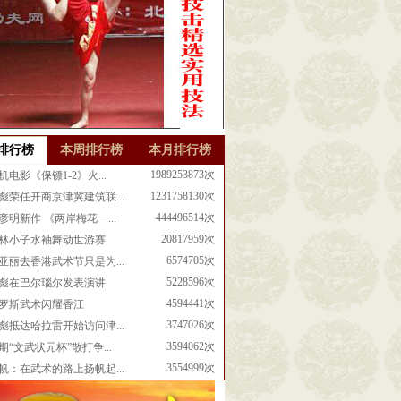
排行榜
本周排行榜
本月排行榜
1989253873次
机电影《保镖1-2》火...
1231758130次
彪荣任开商京津冀建筑联...
444496514次
彦明新作 《两岸梅花一...
20817959次
林小子水袖舞动世游赛
6574705次
亚丽去香港武术节只是为...
5228596次
彪在巴尔瑙尔发表演讲
4594441次
罗斯武术闪耀香江
3747026次
彪抵达哈拉雷开始访问津...
3594062次
期“文武状元杯”散打争...
3554999次
帆：在武术的路上扬帆起...