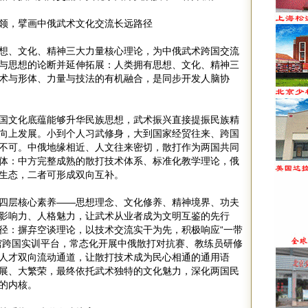
领，擘画中俄武术文化交流长远路径
想、文化、精神三大力量核心理论，为中俄武术跨国交流
与思想的论断并延伸拓展：人类拥有思想、文化、精神三
术与形体、力量与技法的有机融合，是同步开发人脑协
国文化底蕴能够升华民族思想，武术振兴直接提振民族精
向上发展。小到个人习武修身，大到国家经贸往来、跨国
不可。中俄地缘相近、人文往来密切，散打作为两国共同
体：中方完整成熟的散打技术体系、标准化教学理论，俄
生态，二者可形成双向互补。
四层核心素养——思想理念、文化修养、精神境界、功夫
影响力、人格魅力，让武术从业者成为文明互鉴的先行
径：摒弃空谈理论，以技术交流实干为先，积极响应“一带
馆跨国实训平台，常态化开展中俄散打对抗赛、教练员研修
人才双向流动通道，让散打技术成为民心相通的通用语
展、大繁荣，最终依托武术独特的文化魅力，深化两国民
的内核。