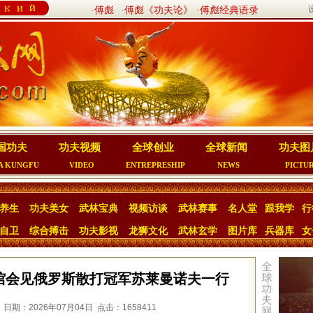
·傅彪
·傅彪《功夫论》
·傅彪经典语录
国功夫
功夫视频
全球创业
全球新闻
功夫图
A KUNGFU
VIDEO
ENTREPRESHIP
NEWS
PICTU
养生
功夫美女
武林宝典
视频访谈
武林赛事
名人堂
跟我学
行
自卫
综合搏击
功夫影视
龙狮文化
武林玄学
图片库
兵器库
女
馆会见俄罗斯散打冠军苏莱曼诺夫一行
日期：2026年07月04日 点击：1658411