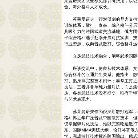
莱曼诺夫团队全额免除训练费用，以公
合、海外格斗人才成长。
苏莱曼诺夫一行对傅彪的鼎力支持
训练体系，散打、泰拳、综合格斗分层
具吸引力的跨国武道交流基地。俄方团
平综合格斗选手赴泰开展对抗实训、技
行业资源，双向普及散打、综合格斗运
立足武技技术融合，阐释武术国际
座谈交流中，傅彪从技术体系、文
综合格斗的互通共生关系。他指出，散
打、贴身摔完整技术闭环；泰拳主打近
技法，三者并非单纯力量对抗，而是集
达。各类武技技术没有壁垒，唯有千锤
与艺术表现力。
苏莱曼诺夫作为俄罗斯散打冠军，
格斗界近年广泛普及中国散打技术，但
仅掌握碎片化技法，难以完整吃透散打
系、国际MMA训练大纲，恰好补齐俄
学，完成散打技术标准跨国输出、俄式