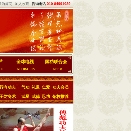
设为首页
-
加入收藏
- 咨询电话
010-84991089
片
全球电视
国功联合会
RE
GLOBAL TV
IKFFM
行有功夫
气功
礼道
仁爱
功夫会员
子防身术
武星
武德
忍功
馆校推荐