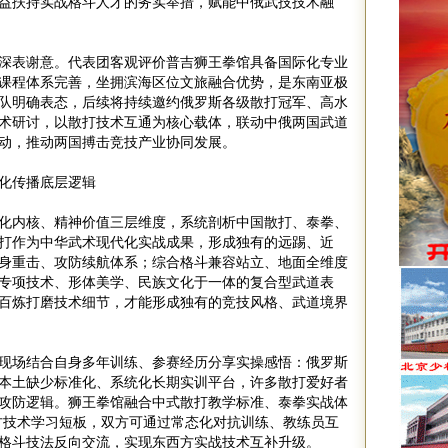
益扶持实战格斗人才的务实举措，赋能中俄武技技术融
深表谢意。代表团客观评价普吉狮王拳馆具备国际化专业
课程体系完善，坐拥滨海区位文旅融合优势，是东南亚极
队明确表态，后续将持续邀约俄罗斯各级散打冠军、高水
术研讨，以散打技术互通为核心载体，联动中俄两国武道
动，推动两国搏击竞技产业协同发展。
化传播底层逻辑
化内核、精神价值三层维度，系统剖析中国散打、泰拳、
打作为中华武术现代化实战成果，形成独有的远踢、近
身重击、攻防续航体系；综合格斗兼容站立、地面全维度
专项技术、形体美学、民族文化于一体的复合型武道表
百炼打磨技术细节，才能形成独有的竞技风格、武道境界
现场结合自身多年训练、参赛经历分享实操感悟：俄罗斯
本土缺少标准化、系统化长期实训平台，许多散打爱好者
攻防逻辑。狮王拳馆融合中式散打教学标准、泰拳实战体
方技术学习短板，双方可通过常态化对抗训练、教练员互
格斗技法反向交流，实现东西方实战技术互补升级。