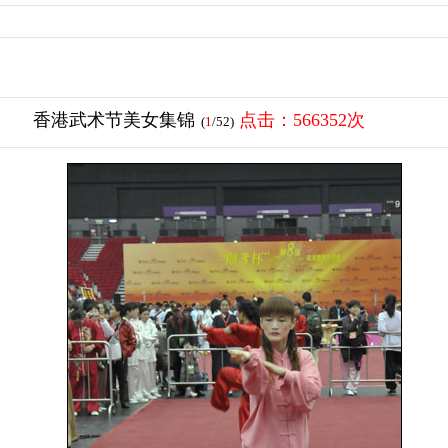
香港武术节美女集锦
点击：566352次
(
1
/52)