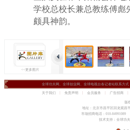
学校总校长兼总教练傅彪
颇具神韵。
<<更多图片
全球功夫网、全球创业网、全球电视台各记者站联系方式
关于我们
免责声明
会员服务
广告招商
版
地址：北京市昌平区回龙观昌平路
市场招商电话：010-84991089 传
技术支持：全球功