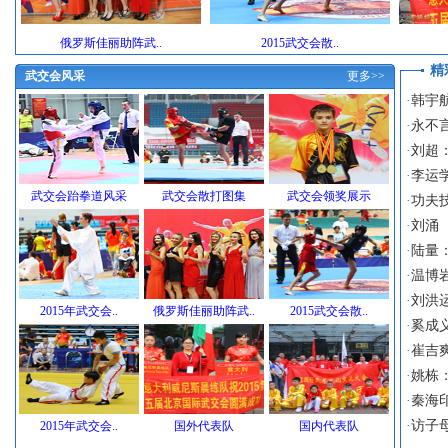
俄罗斯佳丽助阵武..
2015武交会散..
精
武交会风采
更多>>
·
韩宇
·
永不
·
刘超
·
李运
武交会跆拳道风采
武交会散打图集
武交会领奖展示
·
功夫
·
刘涌
·
陆量
·
温博
·
刘洪
2015年武交会..
俄罗斯佳丽助阵武..
2015武交会散..
·
奚成
·
崔吉
·
姚栋
·
秦海
·
访子
2015年武交会..
国外代表队
国内代表队