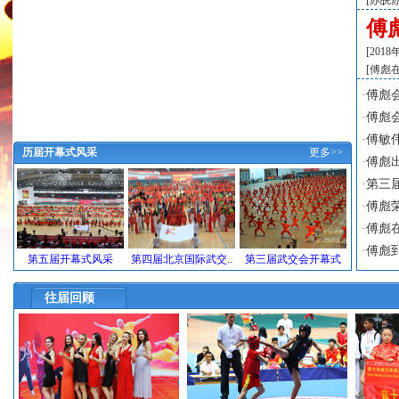
[
苏皖
傅
[
201
[
傅彪
·
傅彪会
·
傅彪
·
傅敏
历届开幕式风采
更多>>
·
傅彪
·
第三
·
傅彪
·
傅彪
·
傅彪
第五届开幕式风采
第四届北京国际武交..
第三届武交会开幕式
往届回顾