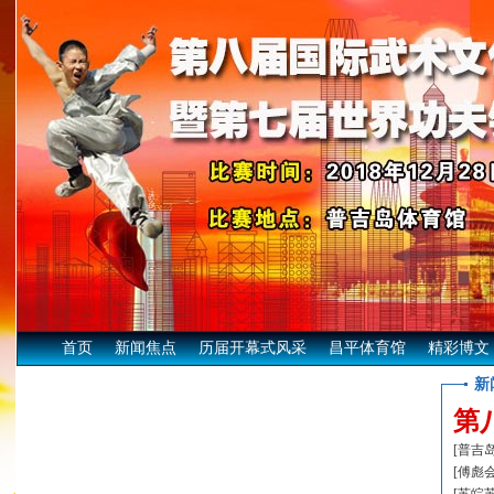
首页
新闻焦点
历届开幕式风采
昌平体育馆
精彩博文
第
[
普吉
[
傅彪