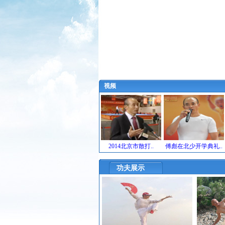
视频
2014北京市散打..
傅彪在北少开学典礼..
功夫展示