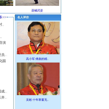
器械武姿
多>>
名人评价
..
.
导演
员..
高小军:傅彪的精..
化园
成..
并..
吴彬:十年寒窗无..