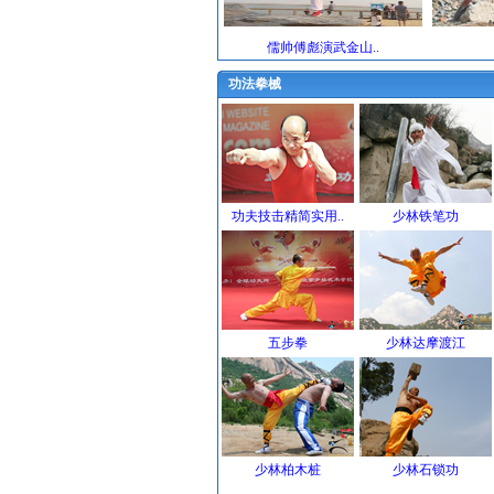
儒帅傅彪演武金山..
功法拳械
功夫技击精简实用..
少林铁笔功
五步拳
少林达摩渡江
少林柏木桩
少林石锁功