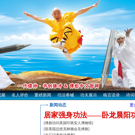
视频
名人评价
重磅新闻
功法拳械
功夫展示
格言语录
诗词
新闻动态
更
居家强身功法——卧龙晨阳
[
傅彪访问美国印第安人博物馆
]
[
前美国总统克林顿会见傅彪
]