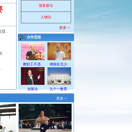
致富新论
要
人物论
更多>>
仪..
办学思想
长
教职工不违..
傅彪在北少..
.
创新论
九个一教育..
更多>>