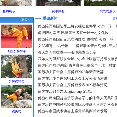
腿功展示
徒手武姿
硬气功展示
重磅新闻
更
更多>>
·
傅彪陪同泰国陆军上将安楠迪查将军 考察一球一村
·
傅彪陪同素博·巴莫亲王考察一球一村文化园
·
傅彪陪同泰国前副总理阿隆功·蓬拉坡 考察一球一.
·
文武和鸣·共话传播——傅彪泰国普吉岛会晤三大
傅彪 少林醉拳
·
海天之间的雄鹰——观傅彪鹰击长空
·
武尔夫为傅彪颁发全球中小企业联盟可持续发展委
·
傅彪陪同功·塔帕朗西考察狮王拳馆与一球一村文
·
国际功夫联合会主席傅彪2026年新春致辞
·
傅彪在北少全体教职工大会上发表激情演讲
少林铁臂功
·
国际功夫联合会主席傅彪发表2025新年贺词
·
傅彪在2024普吉Bangtao cup 足球..
·
傅彪出席泰国普吉侨联协会举办的中华人民共和国
·
傅彪出席中国民营经济国际合作商会三届九次会长
·
傅彪与泰国武术协会主席黄武共商武术发展
铁头功