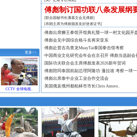
[
央广记者专访傅彪
]
傅彪制订国功联八条发展纲
[
联合国秘书长潘基文会见傅彪
]
[
布朗主席为傅彪颁发友好使者证书
]
·
傅彪出席狮王拳馆开馆典礼暨一球一村文化园开盘
·
傅彪会见中国综合格斗名将宋亚东
·
傅彪赴普吉岛查龙MuayTai泰国拳击馆考察
更多>>
·
中国商业文化研究会年会在京召开 傅彪当选副会
·
国际功夫联合会主席傅彪发表2026新年贺词
·
傅彪陪同泰国前副总理阿隆功·蓬拉坡 考察一球一.
·
傅彪出席泰中企业工业合作交流会
·
美国俄亥俄州都柏林市市长Chris Amoro..
CCTV 全球电视..