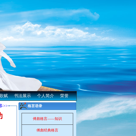
歌赋
书法展示
个人简介
荣誉
多>>
格言语录
功
傅彪格言——知识
傅彪经典格言