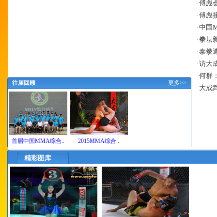
·
傅彪
·
傅彪
·
中国
·
拳坛
·
泰拳
·
访大
·
何群
往届回顾
更多>>
·
大成
首届中国MMA综合..
2015MMA综合..
精彩图库