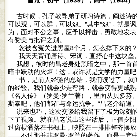
昌沧：初中（1939）；高中（1944）
古时候，孔子教导弟子研习诗篇，阐述诗的
可以观，可以群，可以怨。”其中“怨”，就是
为，面对不公之事，应予以抨击，勇敢地发表
有赞美与批评之别。
“您被含冤关进黑屋8个月，怎么撑下来的？
“我天天背诵唐诗、宋词，直抒心中这块垒
我想，彼时的昌老身处黑暗之中，那一首
暗中跃动的火炬！这，或许就是文学的力量吧
“书，是前人经验的总结，我们读过了，就
的经验。我们就会少走弯路，就会变得更成熟
《名人传》（罗曼·罗兰著），里面从贝多芬
斯泰吧，他们都在与命运抗争。”昌老介绍道
说来也巧，这次交谈给我留下了极为深刻
下了视频。就在昌老说出这些话后，正值夕阳
过窗棂洒落在书橱上，映照在一排排整齐摆放
——不过那并非罗曼·罗兰的著作，而是一套