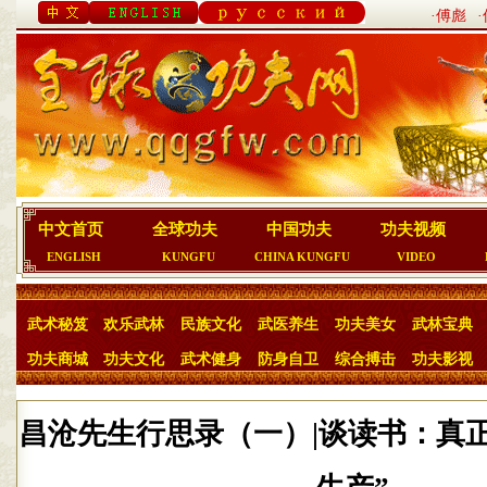
·傅彪
中文首页
全球功夫
中国功夫
功夫视频
ENGLISH
KUNGFU
CHINA KUNGFU
VIDEO
武术秘笈
欢乐武林
民族文化
武医养生
功夫美女
武林宝典
功夫商城
功夫文化
武术健身
防身自卫
综合搏击
功夫影视
昌沧先生行思录（一）|谈读书：真