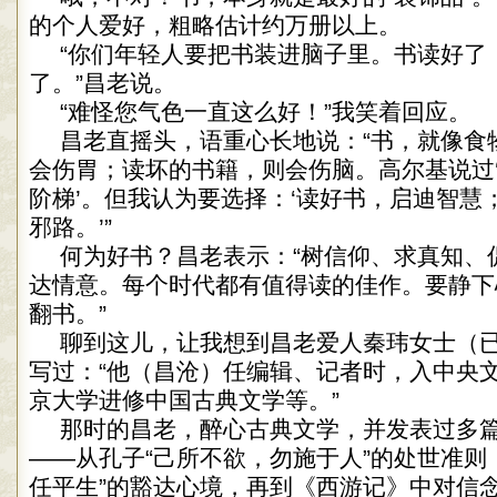
的个人爱好，粗略估计约万册以上。
“你们年轻人要把书装进脑子里。书读好了
了。”昌老说。
“难怪您气色一直这么好！”我笑着回应。
昌老直摇头，语重心长地说：“书，就像食
会伤胃；读坏的书籍，则会伤脑。高尔基说过
阶梯’。但我认为要选择：‘读好书，启迪智慧
邪路。’”
何为好书？昌老表示：“树信仰、求真知、
达情意。每个时代都有值得读的佳作。要静下
翻书。”
聊到这儿，让我想到昌老爱人秦玮女士（
写过：“他（昌沧）任编辑、记者时，入中央
京大学进修中国古典文学等。”
那时的昌老，醉心古典文学，并发表过多
——从孔子“己所不欲，勿施于人”的处世准则
任平生”的豁达心境，再到《西游记》中对信