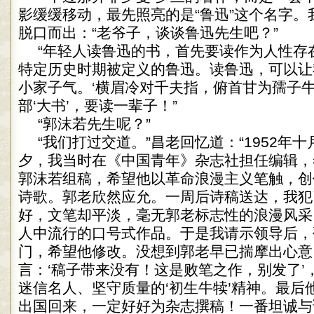
影缓缓移动，最先照亮的是“鲁迅”这个名字。
脱口而出：“老爷子，谈谈鲁迅先生吧？”
“年轻人读鲁迅的书，首先要读作为人性存
特定历史时期被定义的鲁迅。读鲁迅，可以让
小家子气。‘横眉冷对千夫指，俯首甘为孺子牛
部‘大书’，要读一辈子！”
“郭沫若先生呢？”
“我们打过交道。”昌老回忆道：“1952年十
夕，我当时在《中国青年》杂志社担任编辑，
郭沫若组稿，希望他以革命浪漫主义笔触，创
诗歌。郭老欣然应允。一周后诗稿送达，我犯
好，文笔却平淡，毫无郭老标志性的浪漫风采
人中流行的口号式作品。于是我请示领导后，
门，希望他修改。没想到郭老早已揣摩出心意
言：‘稿子带来没有！这是败笔之作，别发了’
迷信名人、坚守质量的‘初生牛犊’精神。最后
出国回来，一定好好为杂志撰稿！一番坦诚与