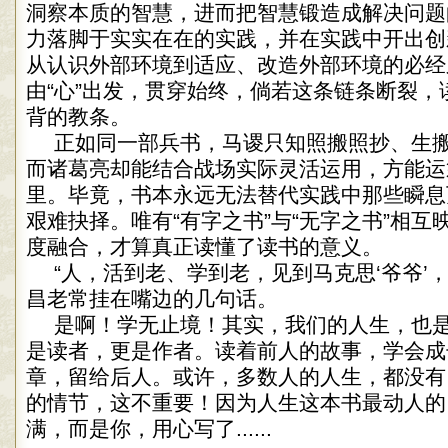
洞察本质的智慧，进而把智慧锻造成解决问题
力落脚于实实在在的实践，并在实践中开出创
从认识外部环境到适应、改造外部环境的必经
由“心”出发，贯穿始终，倘若这条链条断裂，
背的教条。
正如同一部兵书，马谡只知照搬照抄、生
而诸葛亮却能结合战场实际灵活运用，方能运
里。毕竟，书本永远无法替代实践中那些瞬息
艰难抉择。唯有“有字之书”与“无字之书”相
度融合，才算真正读懂了读书的意义。
“人，活到老、学到老，见到马克思‘爷爷’
昌老常挂在嘴边的几句话。
是啊！学无止境！其实，我们的人生，也
是读者，更是作者。读着前人的故事，学会成
章，留给后人。或许，多数人的人生，都没有
的情节，这不重要！因为人生这本书最动人的
满，而是你，用心写了......