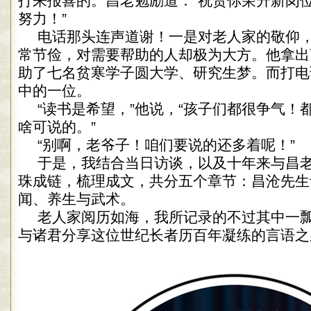
打来报喜的。昌老勉励道：“祝贺你荣升新岗
努力！”
电话那头连声道谢！一是对老人家的敬仰
常节俭，对需要帮助的人却极为大方。他拿出
助了七名贫寒学子圆大学、研究生梦。而打电
中的一位。
“读书是希望，”他说，“孩子们都很争气！
啥可说的。”
“别啊，老爷子！咱们要说的还多着呢！”
于是，我结合当日访谈，以及十年来与昌老
珠成链，梳理成文，共分五个章节：昌沧先生
闻、养生与武术。
老人家阅历如海，我所记录的不过其中一
与诸君分享这位世纪长者历百年凝练的言语之