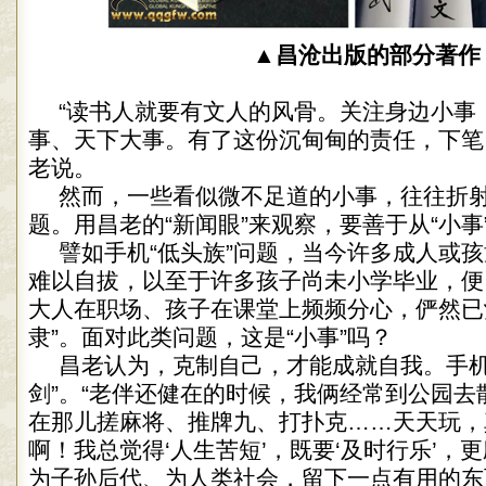
▲昌沧出版的部分著作
“读书人就要有文人的风骨。关注身边小事
事、天下大事。有了这份沉甸甸的责任，下笔
老说。
然而，一些看似微不足道的小事，往往折
题。用昌老的“新闻眼”来观察，要善于从“小事
譬如手机“低头族”问题，当今许多成人或
难以自拔，以至于许多孩子尚未小学毕业，便
大人在职场、孩子在课堂上频频分心，俨然已
隶”。面对此类问题，这是“小事”吗？
昌老认为，克制自己，才能成就自我。手机
剑”。“老伴还健在的时候，我俩经常到公园去
在那儿搓麻将、推牌九、打扑克……天天玩，
啊！我总觉得‘人生苦短’，既要‘及时行乐’，
为子孙后代、为人类社会，留下一点有用的东