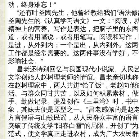
动，终身难忘！”
“还有叶圣陶先生，他曾经教给我们‘语法修
圣陶先生的《认真学习语文》一文：“阅读，
精神上的营养。写作是表达，把脑子里的东西
道，或者用嘴说，或者用笔写。阅读和写作，
是进，从外到内；一个是出，从内到外。这两
工作都是经常需要的。这两件事没有学好，不
影响社会。”
昌老还特别回忆与我国现代小说家、人民艺
文学创始人赵树理老师的情谊。昌老亲切地称他
在赵树理家中，两人共进“饸子饭”，老赵向他
活、与群众同甘共苦，以及如何积累素材，做
手、勤做记录。提及创作《三里湾》时，书中
象，其妹夫便是原型之一。”昌老感佩的是赵
方言俚语与山歌民谣，从人民群众丰富的语言
突破了传统文学“阳春白雪”的局限，开创了“
范式，使文学真正走进农村，成为广大农民群