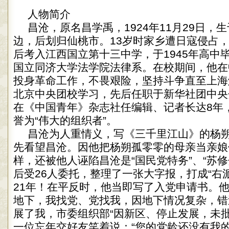
人物简介
昌沧，原名昌学禹，1924年11月29日，
边，后划归仙桃市。13岁时家乡遭日寇侵占
后考入江西国立第十三中学，于1945年高中
国立同济大学法学院法律系。在校期间，他在
投身革命工作，不畏艰险，坚持斗争直至上海
北京中央团校学习，先后任职于新华社团中央
在《中国青年》杂志社任编辑、记者长达8年
誉为“伟大的组织者”。
昌沧为人重情义，写《三千里江山》的杨
先看望昌沧。因他把杨朔孤零零的母亲当亲娘
样，还被他人诬陷昌沧是“国民党特务”、“苏
后受26人委托，整理了一张大字报，打成“右
21年！在平反时，他当即写了入党申请书。
地下，我找党、党找我，因地下情况复杂，错
展了我，市委组织部“因新区、停止发展，未批
一位忘年交好友笑着说：“您的党龄还没有我