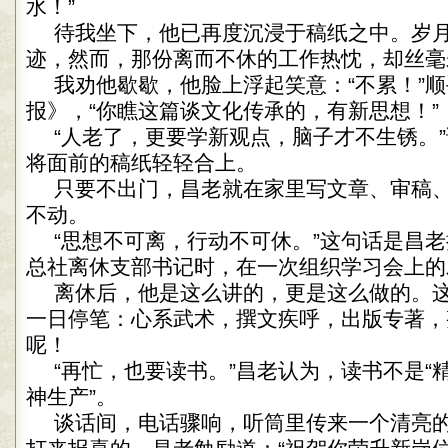
水！”
待我坐下，他已再度沉浸于稿纸之中。岁
迹，然而，那份离而不休的工作热忱，却丝毫
我劝他歇歇，他脸上浮起笑意：“不累！”
报》，“你瞧这篇谈文化传承的，有新思想！”
“人老了，更要学新观点，脑子才不生锈。
将面前的稿纸轻轻合上。
只要不出门，昌老就在家里写文章、审稿
不动。
“思想不可离，行动不可休。”这句话是昌
总社离休支部书记时，在一次组织学习会上的
离休后，他是这么讲的，更是这么做的。
一日停笔：心系武术，撰文疾呼，出版专著，
呢！
“再忙，也要读书。”昌老认为，读书不是“精
神生产”。
谈话间，电话骤响，听筒里传来一个清亮