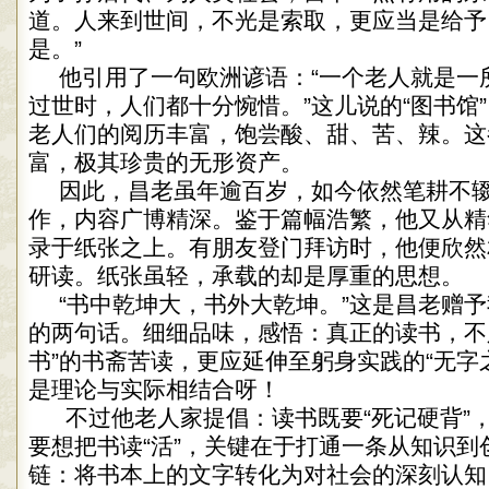
道。人来到世间，不光是索取，更应当是给予
是。”
他引用了一句欧洲谚语：“一个老人就是一
过世时，人们都十分惋惜。”这儿说的“图书馆
老人们的阅历丰富，饱尝酸、甜、苦、辣。这
富，极其珍贵的无形资产。
因此，昌老虽年逾百岁，如今依然笔耕不
作，内容广博精深。鉴于篇幅浩繁，他又从精
录于纸张之上。有朋友登门拜访时，他便欣然
研读。纸张虽轻，承载的却是厚重的思想。
“书中乾坤大，书外大乾坤。”这是昌老赠
的两句话。细细品味，感悟：真正的读书，不
书”的书斋苦读，更应延伸至躬身实践的“无字
是理论与实际相结合呀！
不过他老人家提倡：读书既要“死记硬背”，
要想把书读“活”，关键在于打通一条从知识到
链：将书本上的文字转化为对社会的深刻认知