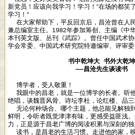
新党员！应该向我学习！学习！”在场的都笑了
学习！”
在大家帮助下，平反回京后，昌沧曾在人
兼总编室主任。1982年参加筹创、主编《中
本刊英文版、丛刊《武踪》。曾任中国武术协
学会常委、中国武术研究院特邀编审、评审委
书中乾坤大 书外大乾
——昌沧先生谈读书
博学者，受人敬重！
我眼中的昌老，就是一位博学的长者。听
绝唱，谈魏晋风骨、诗坛李杜，论红楼、品三
无论何种场合、哪个主题，他总能见解独
鲜明，令听者既觉津津有味，更感受益匪浅。
力，正是源于昌老广博的阅读积累与深刻的独
读书，是昌老的生活习惯。走进他的家，